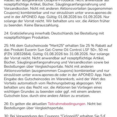
Rabatt auf ausgewählte Cetaphil-Produkte. Nicht anwendbar auf
rezeptpflichtige Artikel, Bücher, Säuglingsanfangsnahrung und
Versandkosten. Nicht mit anderen Aktionsvorteilen (ausgenommen
Coupons) kombinierbar und nur einzulösen unter www.aponeo.de
und in der APONEO App. Gültig: 01.08.2026 bis 01.09.2026. Nur
solange der Vorrat reicht. Wir behalten uns vor, die Aktion früher
zu beenden. Keine Barauszahlung.
24: Gratislieferung innerhalb Deutschlands bei Bestellung mit
rezeptpflichtigen Produkten.
25: Mit dem Gutscheincode "Merit25" erhalten Sie 25 % Rabatt auf
das Produkt Eucerin Sun Gel-Creme Oil Control LSF 50+, 50 ml
(PZN 10832664). Gültig: 01.08.2026 bis 31.08.2026. Nur solange
der Vorrat reicht. Nicht anwendbar auf rezeptpflichtige Artikel,
Bücher, Säuglingsanfangsnahrung und Versandkosten sowie bei
Bestellungen über Vergleichsportale. Nicht mit anderen
Aktionsvorteilen (ausgenommen Coupons) kombinierbar und nur
einzulösen unter www.aponeo.de oder in der APONEO App. Nach
Eingabe des Gutscheincodes im Warenkorb, wird der Wert des
Vorteils automatisch vom Rechnungsbetrag abgezogen. Wir
behalten uns das Recht vor, die Aktionen bei Vorliegen eines
wichtigen Grundes zu beenden oder ggf. mit einem anderen
Gutschein bzw. durch eine andere Aktion zu ersetzen.
26: Es gelten die aktuellen
Teilnahmebedingungen
. Nicht bei
Bestellungen über Vergleichsportale.
30: Bei Verwendung des Coupons "Ciclopoli5" erhalten Sie 5 €