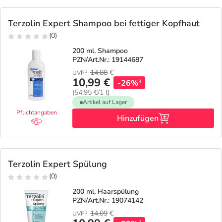
Terzolin Expert Shampoo bei fettiger Kopfhaut
(0)
200 ml, Shampoo
PZN/Art.Nr.: 19144687
14,88
€
1
UVP
10,99 €
-26%
3
(54,95 €/1 l)
Artikel auf Lager
Pflichtangaben
Hinzufügen
Terzolin Expert Spülung
(0)
200 ml, Haarspülung
PZN/Art.Nr.: 19074142
14,09
€
1
UVP