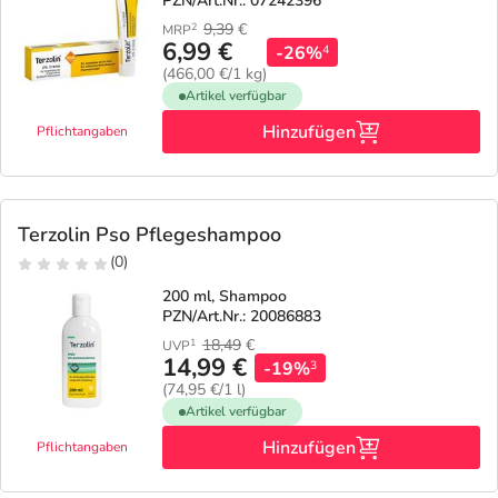
PZN/Art.Nr.: 07242396
9,39
€
2
MRP
6,99 €
-26%
4
(466,00 €/1 kg)
Artikel verfügbar
Hinzufügen
Pflichtangaben
Terzolin Pso Pflegeshampoo
(0)
200 ml, Shampoo
PZN/Art.Nr.: 20086883
18,49
€
1
UVP
14,99 €
-19%
3
(74,95 €/1 l)
Artikel verfügbar
Hinzufügen
Pflichtangaben