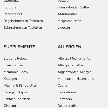
Diclofenac
Voltaren
Ibuprofen
Hämorrhoiden Salbe
Paracetamol
Abführmittel
Regelschmerzen Tabletten
Magentabletten
Zahnschmerzen Tabletten
Lidocain
SUPPLEMENTE
ALLERGIEN
Elotrans Reload
Allergie Medikamente
Eiweißpulver
Allergie Tabletten
Melatonin Spray
Augentropfen Allergie
Kollagen
Mometason Nasenspray
Vitamin B12 Tabletten
Cetirizin
Omega 3 Kapseln
Levocetirizin
Laktase Tabletten
Loratadin
Ginseng
Desloratadin