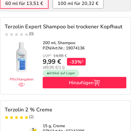
Refluthin, Lasea & Carmenthin Deals
Sport & Fitness
Täglich gut versorgt
60 ml für 13,51 €
100 ml für 20,32 €
Salus Deals
Tierapotheke
Terzolin Expert Shampoo bei trockener Kopfhaut
(0)
Vitamine & Mineralstoffe
200 ml, Shampoo
PZN/Art.Nr.: 19074136
Marken
14,88
€
1
UVP
9,99 €
-33%
3
(49,95 €/1 l)
Artikel auf Lager
Pflichtangaben
Hinzufügen
Terzolin 2 % Creme
(2)
15 g, Creme