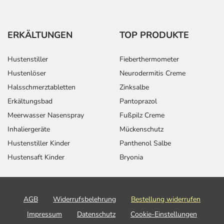
ERKÄLTUNGEN
TOP PRODUKTE
Hustenstiller
Fieberthermometer
Hustenlöser
Neurodermitis Creme
Halsschmerztabletten
Zinksalbe
Erkältungsbad
Pantoprazol
Meerwasser Nasenspray
Fußpilz Creme
Inhaliergeräte
Mückenschutz
Hustenstiller Kinder
Panthenol Salbe
Hustensaft Kinder
Bryonia
AGB
Widerrufsbelehrung
Bestellung widerrufen
Impressum
Datenschutz
Cookie-Einstellungen