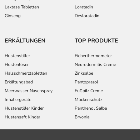
Laktase Tabletten
Loratadin
Ginseng
Desloratadin
ERKÄLTUNGEN
TOP PRODUKTE
Hustenstiller
Fieberthermometer
Hustenlöser
Neurodermitis Creme
Halsschmerztabletten
Zinksalbe
Erkältungsbad
Pantoprazol
Meerwasser Nasenspray
Fußpilz Creme
Inhaliergeräte
Mückenschutz
Hustenstiller Kinder
Panthenol Salbe
Hustensaft Kinder
Bryonia