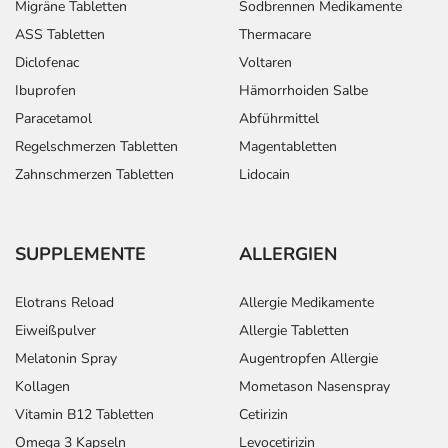
Migräne Tabletten
Sodbrennen Medikamente
ASS Tabletten
Thermacare
Diclofenac
Voltaren
Ibuprofen
Hämorrhoiden Salbe
Paracetamol
Abführmittel
Regelschmerzen Tabletten
Magentabletten
Zahnschmerzen Tabletten
Lidocain
SUPPLEMENTE
ALLERGIEN
Elotrans Reload
Allergie Medikamente
Eiweißpulver
Allergie Tabletten
Melatonin Spray
Augentropfen Allergie
Kollagen
Mometason Nasenspray
Vitamin B12 Tabletten
Cetirizin
Omega 3 Kapseln
Levocetirizin