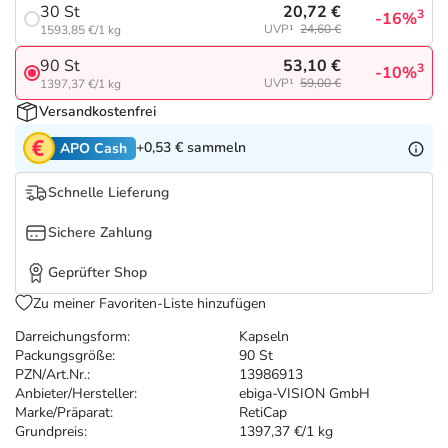
Refluthin, Lasea & Carmenthin Deals
Sport & Fitness
Täglich gut versorgt
20,72 €
30 St
3
-16%
UVP¹
24,60 €
1593,85 €/1 kg
Salus Deals
Tierapotheke
53,10 €
90 St
3
-10%
UVP¹
59,00 €
1397,37 €/1 kg
Versandkostenfrei
Vitamine & Mineralstoffe
+0,53 €
sammeln
APO Cash
Marken
Schnelle Lieferung
Sichere Zahlung
Geprüfter Shop
Zu meiner Favoriten-Liste hinzufügen
Darreichungsform:
Kapseln
Packungsgröße:
90 St
PZN/Art.Nr.:
13986913
Anbieter/Hersteller:
ebiga-VISION GmbH
Marke/Präparat:
RetiCap
Grundpreis:
1397,37 €/1 kg