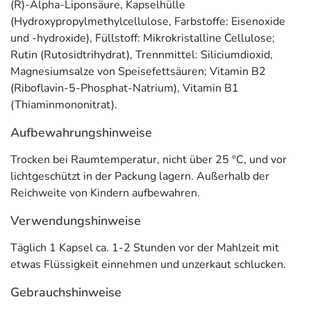
(R)-Alpha-Liponsäure, Kapselhülle
Vitamin B1
1,1 mg
100
(Hydroxypropylmethylcellulose, Farbstoffe: Eisenoxide
Vitamin B2
1,4 mg
100
und -hydroxide), Füllstoff: Mikrokristalline Cellulose;
Rutin (Rutosidtrihydrat), Trennmittel: Siliciumdioxid,
Rutin
25 mg
***
Magnesiumsalze von Speisefettsäuren; Vitamin B2
(Riboflavin-5-Phosphat-Natrium), Vitamin B1
** Nährstoffreferenzwert gemäß EU-Verordnung Nr. 1169/2011
(Thiaminmononitrat).
*** keine Referenzmenge vorhanden
Adresse des Lebensmittel-Unternehmens
Aufbewahrungshinweise
ebiga-VISION GmbH
Trocken bei Raumtemperatur, nicht über 25 °C, und vor
Brandteichstr. 20
lichtgeschützt in der Packung lagern. Außerhalb der
17489 Greifswald
Reichweite von Kindern aufbewahren.
Verwendungshinweise
Informationen zu diesem Lebensmittel (wie z. B. Zutaten,
Allergene) sind bei den Lebensmittelangaben als pdf
Täglich 1 Kapsel ca. 1-2 Stunden vor der Mahlzeit mit
hinterlegt. (oben)
etwas Flüssigkeit einnehmen und unzerkaut schlucken.
Gebrauchshinweise