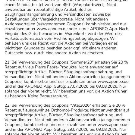
einem Mindestbestellwert von 49 € (Warenkorbwert). Nicht
anwendbar auf rezeptpflichtige Artikel, Bücher,
Säuglingsanfangsnahrung und Versandkosten sowie bei
Bestellungen über Vergleichsportale. Nicht mit anderen
Aktionsvorteilen (ausgenommen Coupons) kombinierbar und nur
einzulösen unter www.aponeo.de oder in der APONEO App. Nach
Eingabe des Gutscheincodes im Warenkorb, wird der Wert des
Vorteils automatisch vom Rechnungsbetrag abgezogen. Wir
behalten uns das Recht vor, die Aktionen bei Vorliegen eines
wichtigen Grundes zu beenden oder ggf. mit einem anderen
Gutschein bzw. durch eine andere Aktion zu ersetzen.
21: Bei Verwendung des Coupons "Summer20" erhalten Sie 20 %
Rabatt auf viele Pierre Fabre-Produkte. Nicht anwendbar auf
rezeptpflichtige Artikel, Bücher, Säuglingsanfangsnahrung und
Versandkosten. Nicht mit anderen Aktionsvorteilen (ausgenommen
Coupons) kombinierbar und nur einzulösen unter www.aponeo.de
und in der APONEO App. Gültig: 27.07.2026 bis 09.08.2026. Nur
solange der Vorrat reicht. Wir behalten uns vor, die Aktion früher
zu beenden. Keine Barauszahlung.
22: Bei Verwendung des Coupons "Vital2026" erhalten Sie 20 %
Rabatt auf ausgewählte Orthomol-Produkte. Nicht anwendbar auf
rezeptpflichtige Artikel, Bücher, Säuglingsanfangsnahrung und
Versandkosten. Nicht mit anderen Aktionsvorteilen (ausgenommen
Coupons) kombinierbar und nur einzulösen unter www.aponeo.de
und in der APONEO App. Gültig: 29.07.2026 bis 09.08.2026. Nur
solange der Vorrat reicht. Wir behalten uns vor, die Aktion früher