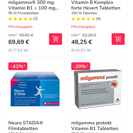
milgamma® 300 mg
Vitamin B Komplex
Vitamin B1 + 100 mg
forte Hevert Tabletten
Vitamin B6
90 St Filmtabletten
200 St Tabletten
(3)
(4)
Pflichtangaben
Pflichtangaben
90,82 €
62,28 €
2
2
MRP
MRP
69,69 €
48,25 €
(0,77 €/1 St)
(0,24 €/1 St)
-42%
-20%
4
4
Neuro STADA®
milgamma protekt
Filmtabletten
Vitamin B1 Tabletten