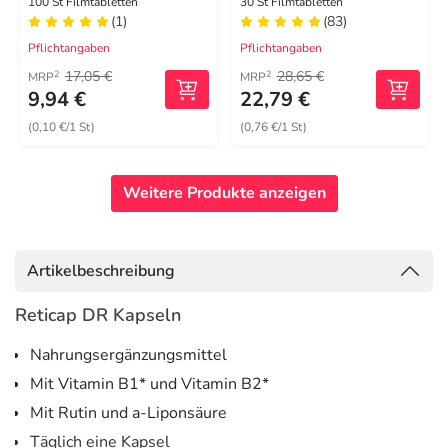
100 St Filmtabletten
30 St Filmtabletten
(1)
(83)
Pflichtangaben
Pflichtangaben
17,05 €
28,65 €
2
2
MRP
MRP
9,94 €
22,79 €
(0,10 €/1 St)
(0,76 €/1 St)
Weitere Produkte anzeigen
Artikelbeschreibung
Reticap DR Kapseln
Nahrungsergänzungsmittel
Mit Vitamin B1* und Vitamin B2*
Mit Rutin und a-Liponsäure
Täglich eine Kapsel