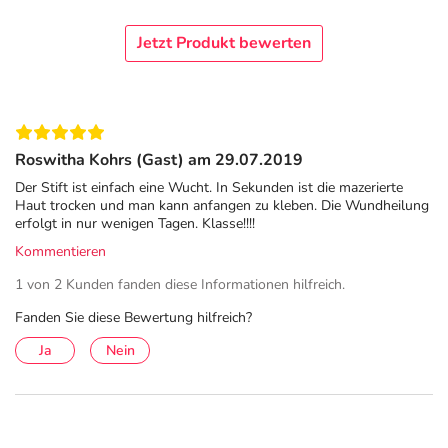
Edisonstr. 6
59174 Kamen
Jetzt Produkt bewerten
elektronische Adresse:
https://www.3mdeutschland.de/3M/de_DE/unternehmen-
de/kundenservice/
Angaben gem. EU-Produktsicherheitsverordnung (GPSR)
Roswitha Kohrs (Gast) am 29.07.2019
anzeigen
Der Stift ist einfach eine Wucht. In Sekunden ist die mazerierte
Haut trocken und man kann anfangen zu kleben. Die Wundheilung
Das
PDF des Beipackzettels
können Sie sich oben
erfolgt in nur wenigen Tagen. Klasse!!!!
herunterladen.
Kommentieren
1 von 2 Kunden fanden diese Informationen hilfreich.
Fanden Sie diese Bewertung hilfreich?
Ja
Nein