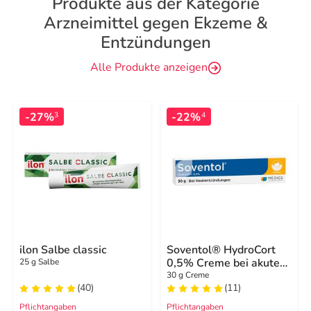
Produkte aus der Kategorie
Arzneimittel gegen Ekzeme &
Entzündungen
Alle Produkte anzeigen
-27%
-22%
3
4
ilon Salbe classic
Soventol® HydroCort
0,5% Creme bei akuten
25 g Salbe
Hautentzündungen
30 g Creme
(40)
(11)
Pflichtangaben
Pflichtangaben