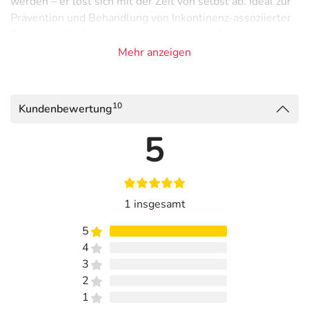
werden – er löst sich mit der Zeit von selbst ab. Ideal zur
Prävention und Behandlung von Inkontinenz-assoziierter
Dermatitis (IAD) sowie bei mechanischer Reibung durch
Kleidung oder Bettwäsche.
Mehr anzeigen
Anwendung
Den Applikator auf die gereinigte, trockene oder feuchte
10
Kundenbewertung
Haut auftragen. Die Lösung trocknet innerhalb von ca. 90
5
Sekunden und bildet eine schützende Barriere. Nicht auf
offene, tiefgehende Wunden oder im Augenbereich
anwenden.
Inhaltsstoffe
1 insgesamt
2-Octyl-Cyanoacrylate, Acrylic Tetrapolymer,
5
Hexamethyldisiloxane
4
3
Adresse des Anbieters/Herstellers
2
Solventum Germany GmbH
1