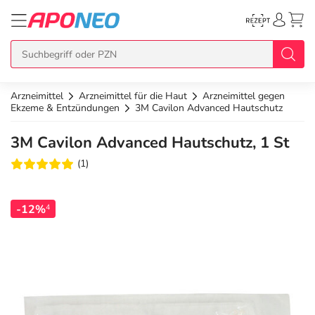
Arzneimittel
Arzneimittel für die Haut
Arzneimittel gegen
zurück
zurück
zurück
zurück
zurück
Ekzeme & Entzündungen
3M Cavilon Advanced Hautschutz
3M Cavilon Advanced Hautschutz, 1 St
Übersicht Produkte
Übersicht Aktionen
Übersicht Services
Übersicht Rezept einlösen
Übersicht APO Cash Deals
(1)
Topseller
APO Cash Deals
Dermatologische Beratung
E-Rezept auf Karte
Alle APO Cash Deals
-12%
4
Neuheiten
Gratis dazu
Wechselwirkungscheck
E-Rezept Ausdruck
20% Extra Cash
Im Set günstiger
Diabetes-Risiko-Test
Papier-Rezept
15% Extra Cash
Arzneimittel
Schnäppchen
BMI-Rechner
10% Extra Cash
Bio & Genuss