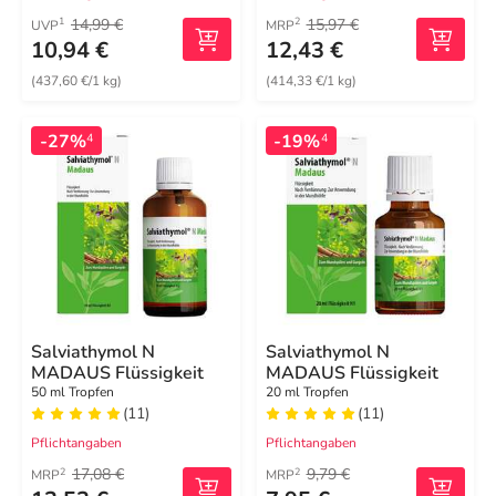
14,99 €
15,97 €
1
2
UVP
MRP
10,94 €
12,43 €
(437,60 €/1 kg)
(414,33 €/1 kg)
-27%
-19%
4
4
Salviathymol N
Salviathymol N
MADAUS Flüssigkeit
MADAUS Flüssigkeit
50 ml Tropfen
20 ml Tropfen
(11)
(11)
Pflichtangaben
Pflichtangaben
17,08 €
9,79 €
2
2
MRP
MRP