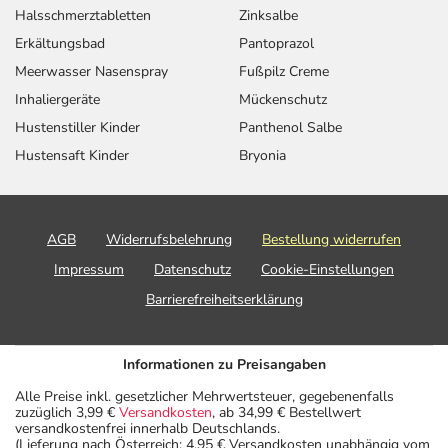
Halsschmerztabletten
Zinksalbe
Erkältungsbad
Pantoprazol
Meerwasser Nasenspray
Fußpilz Creme
Inhaliergeräte
Mückenschutz
Hustenstiller Kinder
Panthenol Salbe
Hustensaft Kinder
Bryonia
AGB
Widerrufsbelehrung
Bestellung widerrufen
Impressum
Datenschutz
Cookie-Einstellungen
Barrierefreiheitserklärung
Informationen zu Preisangaben
Alle Preise inkl. gesetzlicher Mehrwertsteuer, gegebenenfalls
zuzüglich 3,99 €
Versandkosten
, ab 34,99 € Bestellwert
versandkostenfrei innerhalb Deutschlands.
(Lieferung nach Österreich: 4,95 € Versandkosten unabhängig vom