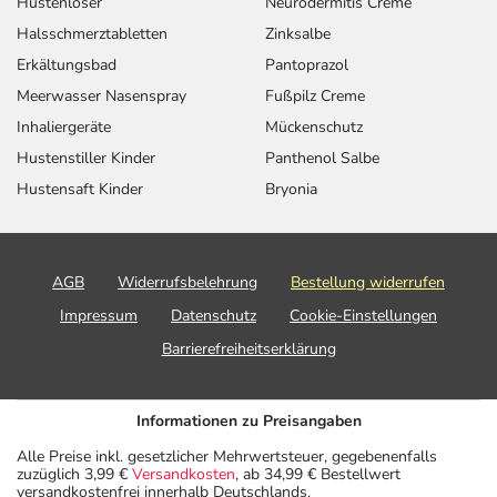
Hustenlöser
Neurodermitis Creme
Halsschmerztabletten
Zinksalbe
Erkältungsbad
Pantoprazol
Meerwasser Nasenspray
Fußpilz Creme
Inhaliergeräte
Mückenschutz
Hustenstiller Kinder
Panthenol Salbe
Hustensaft Kinder
Bryonia
AGB
Widerrufsbelehrung
Bestellung widerrufen
Impressum
Datenschutz
Cookie-Einstellungen
Barrierefreiheitserklärung
Informationen zu Preisangaben
Alle Preise inkl. gesetzlicher Mehrwertsteuer, gegebenenfalls
zuzüglich 3,99 €
Versandkosten
, ab 34,99 € Bestellwert
versandkostenfrei innerhalb Deutschlands.