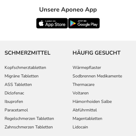
Unsere Aponeo App
SCHMERZMITTEL
HÄUFIG GESUCHT
Kopfschmerztabletten
Wärmepflaster
Migräne Tabletten
Sodbrennen Medikamente
ASS Tabletten
Thermacare
Diclofenac
Voltaren
Ibuprofen
Hämorrhoiden Salbe
Paracetamol
Abführmittel
Regelschmerzen Tabletten
Magentabletten
Zahnschmerzen Tabletten
Lidocain