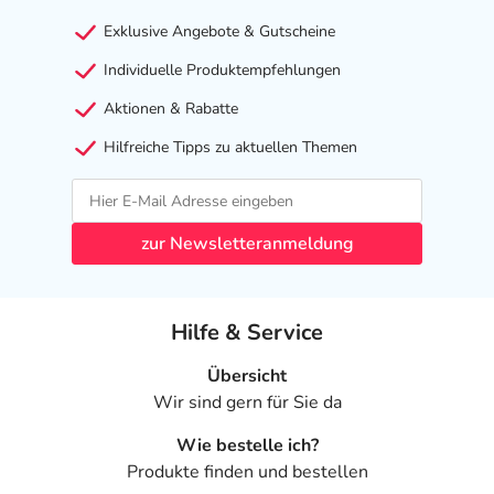
(BUTYROSPERMUM PARKII BUTTER). DIMETHICONE.
Exklusive Angebote & Gutscheine
MIKROKRISTALLINE CELLULOSE. PALMITINSÄURE.
STEARINSÄURE. 10-HYDROXYDECENOIC ACID. BHT.
Individuelle Produktempfehlungen
DINATRIUM-EDTA. GLYCERYL LINOLEAT. GLYCINE
Aktionen & Rabatte
SOJA (SOJABOHNEN) ÖL
(GLYCINE
SOJA ÖL
).
PARAFFIN. NATRIUMACETAT. TOCOPHEROL.
Hilfreiche Tipps zu aktuellen Themen
TRIETHANOLAMIN.
Adresse des Anbieters/Herstellers
zur Newsletteranmeldung
PIERRE FABRE DERMO KOSMETIK GmbH
Neuer Messplatz 5
79108 Freiburg
Hilfe & Service
elektronische Adresse: adv_de@pierre-fabre.com
Übersicht
Angaben gem. EU-Produktsicherheitsverordnung (GPSR)
Wir sind gern für Sie da
anzeigen
Wie bestelle ich?
Produkte finden und bestellen