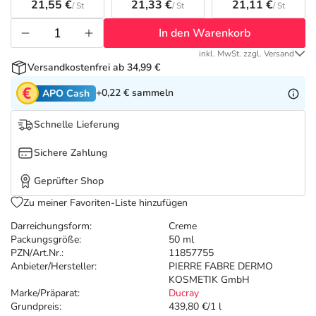
Refluthin, Lasea & Carmenthin Deals
Sport & Fitness
Täglich gut versorgt
21,55 €
21,33 €
21,11 €
/ St
/ St
/ St
In den Warenkorb
Salus Deals
Tierapotheke
inkl. MwSt. zzgl. Versand
Versandkostenfrei ab 34,99 €
Vitamine & Mineralstoffe
+0,22 €
sammeln
APO Cash
Marken
Schnelle Lieferung
Sichere Zahlung
Geprüfter Shop
Zu meiner Favoriten-Liste hinzufügen
Darreichungsform:
Creme
Packungsgröße:
50 ml
PZN/Art.Nr.:
11857755
Anbieter/Hersteller:
PIERRE FABRE DERMO
KOSMETIK GmbH
Marke/Präparat:
Ducray
Grundpreis:
439,80 €/1 l