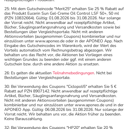
25: Mit dem Gutscheincode "Merit25" erhalten Sie 25 % Rabatt auf
das Produkt Eucerin Sun Gel-Creme Oil Control LSF 50+, 50 ml
(PZN 10832664). Gültig: 01.08.2026 bis 31.08.2026. Nur solange
der Vorrat reicht. Nicht anwendbar auf rezeptpflichtige Artikel,
Bücher, Säuglingsanfangsnahrung und Versandkosten sowie bei
Bestellungen über Vergleichsportale. Nicht mit anderen
Aktionsvorteilen (ausgenommen Coupons) kombinierbar und nur
einzulösen unter www.aponeo.de oder in der APONEO App. Nach
Eingabe des Gutscheincodes im Warenkorb, wird der Wert des
Vorteils automatisch vom Rechnungsbetrag abgezogen. Wir
behalten uns das Recht vor, die Aktionen bei Vorliegen eines
wichtigen Grundes zu beenden oder ggf. mit einem anderen
Gutschein bzw. durch eine andere Aktion zu ersetzen.
26: Es gelten die aktuellen
Teilnahmebedingungen
. Nicht bei
Bestellungen über Vergleichsportale.
30: Bei Verwendung des Coupons "Ciclopoli5" erhalten Sie 5 €
Rabatt auf PZN 8907142. Nicht anwendbar auf rezeptpflichtige
Artikel, Bücher, Säuglingsanfangsnahrung und Versandkosten.
Nicht mit anderen Aktionsvorteilen (ausgenommen Coupons)
kombinierbar und nur einzulösen unter www.aponeo.de und in der
APONEO App. Gültig: 06.08.2026 bis 31.08.2026. Nur solange der
Vorrat reicht. Wir behalten uns vor, die Aktion früher zu beenden.
Keine Barauszahlung.
32: Bei Verwendung des Coupons "HP20" erhalten Sie 20 %