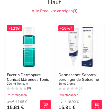
Haut
Alle Produkte anzeigen
-12%
-16%
3
3
Eucerin Dermopure
Dermasence Seborra
Clinical klärendes Tonic
beruhigende Gelcreme
200 ml Tonikum
50 ml Creme
(0)
(0)
Pflichtangaben
Pflichtangaben
17,95 €
18,90 €
1
1
UVP
UVP
15,81 €
15,91 €