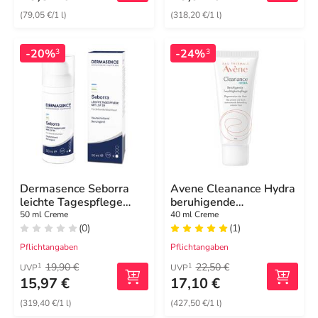
(79,05 €/1 l)
(318,20 €/1 l)
-20%
-24%
3
3
Dermasence Seborra
Avene Cleanance Hydra
leichte Tagespflege
beruhigende
Creme LSF 30
Feuchtigkeitspflege
50 ml Creme
40 ml Creme
(0)
(1)
Pflichtangaben
Pflichtangaben
19,90 €
22,50 €
1
1
UVP
UVP
15,97 €
17,10 €
(319,40 €/1 l)
(427,50 €/1 l)