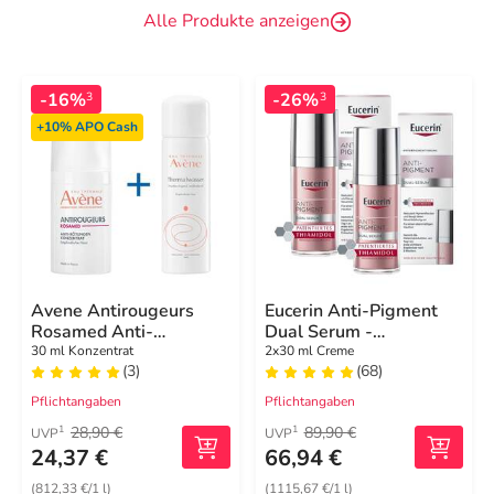
Alle Produkte anzeigen
-16%
-26%
3
3
+10%
APO Cash
Avene Antirougeurs
Eucerin Anti-Pigment
Rosamed Anti-
Dual Serum -
Rötungen Konzentrat
Pigmentflecken
30 ml Konzentrat
2x30 ml Creme
(3)
(68)
Pflichtangaben
Pflichtangaben
28,90 €
89,90 €
1
1
UVP
UVP
24,37 €
66,94 €
(812,33 €/1 l)
(1115,67 €/1 l)