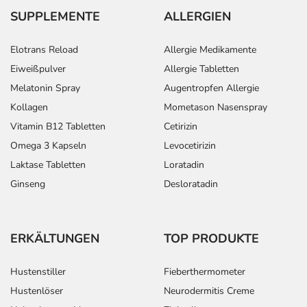
SUPPLEMENTE
ALLERGIEN
Elotrans Reload
Allergie Medikamente
Eiweißpulver
Allergie Tabletten
Melatonin Spray
Augentropfen Allergie
Kollagen
Mometason Nasenspray
Vitamin B12 Tabletten
Cetirizin
Omega 3 Kapseln
Levocetirizin
Laktase Tabletten
Loratadin
Ginseng
Desloratadin
ERKÄLTUNGEN
TOP PRODUKTE
Hustenstiller
Fieberthermometer
Hustenlöser
Neurodermitis Creme