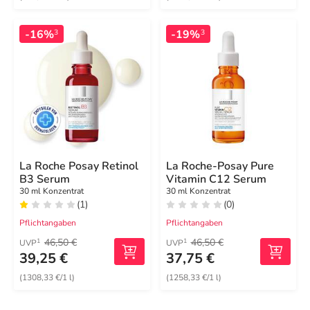
-16%
-19%
3
3
La Roche Posay Retinol
La Roche-Posay Pure
B3 Serum
Vitamin C12 Serum
30 ml Konzentrat
30 ml Konzentrat
(1)
(0)
Pflichtangaben
Pflichtangaben
46,50 €
46,50 €
1
1
UVP
UVP
39,25 €
37,75 €
(1308,33 €/1 l)
(1258,33 €/1 l)