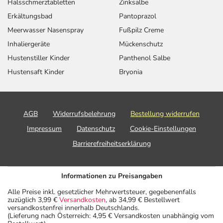
Halsschmerztabletten
Zinksalbe
Erkältungsbad
Pantoprazol
Meerwasser Nasenspray
Fußpilz Creme
Inhaliergeräte
Mückenschutz
Hustenstiller Kinder
Panthenol Salbe
Hustensaft Kinder
Bryonia
AGB
Widerrufsbelehrung
Bestellung widerrufen
Impressum
Datenschutz
Cookie-Einstellungen
Barrierefreiheitserklärung
Informationen zu Preisangaben
Alle Preise inkl. gesetzlicher Mehrwertsteuer, gegebenenfalls
zuzüglich 3,99 €
Versandkosten
, ab 34,99 € Bestellwert
versandkostenfrei innerhalb Deutschlands.
(Lieferung nach Österreich: 4,95 € Versandkosten unabhängig vom