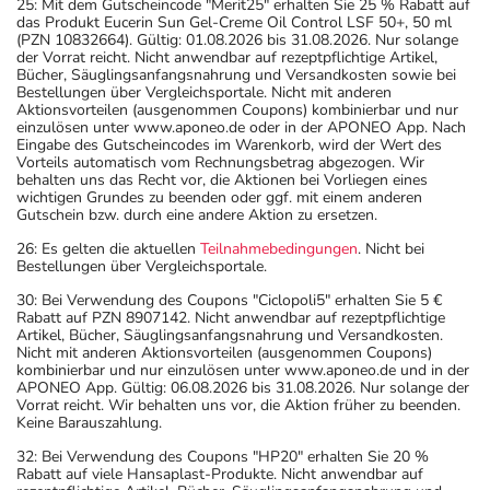
25: Mit dem Gutscheincode "Merit25" erhalten Sie 25 % Rabatt auf
das Produkt Eucerin Sun Gel-Creme Oil Control LSF 50+, 50 ml
(PZN 10832664). Gültig: 01.08.2026 bis 31.08.2026. Nur solange
der Vorrat reicht. Nicht anwendbar auf rezeptpflichtige Artikel,
Bücher, Säuglingsanfangsnahrung und Versandkosten sowie bei
Bestellungen über Vergleichsportale. Nicht mit anderen
Aktionsvorteilen (ausgenommen Coupons) kombinierbar und nur
einzulösen unter www.aponeo.de oder in der APONEO App. Nach
Eingabe des Gutscheincodes im Warenkorb, wird der Wert des
Vorteils automatisch vom Rechnungsbetrag abgezogen. Wir
behalten uns das Recht vor, die Aktionen bei Vorliegen eines
wichtigen Grundes zu beenden oder ggf. mit einem anderen
Gutschein bzw. durch eine andere Aktion zu ersetzen.
26: Es gelten die aktuellen
Teilnahmebedingungen
. Nicht bei
Bestellungen über Vergleichsportale.
30: Bei Verwendung des Coupons "Ciclopoli5" erhalten Sie 5 €
Rabatt auf PZN 8907142. Nicht anwendbar auf rezeptpflichtige
Artikel, Bücher, Säuglingsanfangsnahrung und Versandkosten.
Nicht mit anderen Aktionsvorteilen (ausgenommen Coupons)
kombinierbar und nur einzulösen unter www.aponeo.de und in der
APONEO App. Gültig: 06.08.2026 bis 31.08.2026. Nur solange der
Vorrat reicht. Wir behalten uns vor, die Aktion früher zu beenden.
Keine Barauszahlung.
32: Bei Verwendung des Coupons "HP20" erhalten Sie 20 %
Rabatt auf viele Hansaplast-Produkte. Nicht anwendbar auf