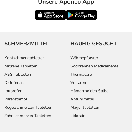
Unsere Aponeo App
SCHMERZMITTEL
HÄUFIG GESUCHT
Kopfschmerztabletten
Wärmepflaster
Migräne Tabletten
Sodbrennen Medikamente
ASS Tabletten
Thermacare
Diclofenac
Voltaren
Ibuprofen
Hämorrhoiden Salbe
Paracetamol
Abführmittel
Regelschmerzen Tabletten
Magentabletten
Zahnschmerzen Tabletten
Lidocain