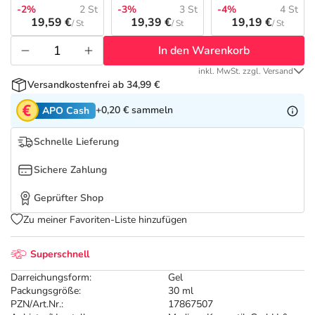
Refluthin, Lasea & Carmenthin Deals
Sport & Fitness
Täglich gut versorgt
-2%
2 St
-3%
3 St
-4%
4 St
19,59 €
19,39 €
19,19 €
/ St
/ St
/ St
Salus Deals
Tierapotheke
In den Warenkorb
inkl. MwSt. zzgl. Versand
Vitamine & Mineralstoffe
Versandkostenfrei ab 34,99 €
+0,20 €
sammeln
APO Cash
Marken
Schnelle Lieferung
Sichere Zahlung
Geprüfter Shop
Zu meiner Favoriten-Liste hinzufügen
Superschnell
Darreichungsform:
Gel
Packungsgröße:
30 ml
PZN/Art.Nr.:
17867507