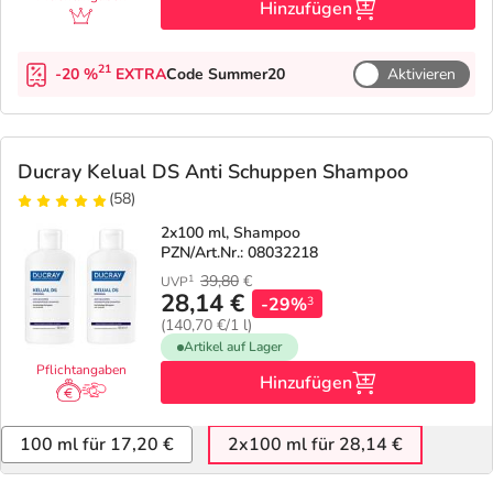
Hinzufügen
21
-20 %
EXTRA
Code Summer20
Aktivieren
Ducray Kelual DS Anti Schuppen Shampoo
(58)
2x100 ml, Shampoo
PZN/Art.Nr.: 08032218
39,80
€
1
UVP
28,14 €
-29%
3
(140,70 €/1 l)
Artikel auf Lager
Pflichtangaben
Hinzufügen
100 ml für 17,20 €
2x100 ml für 28,14 €