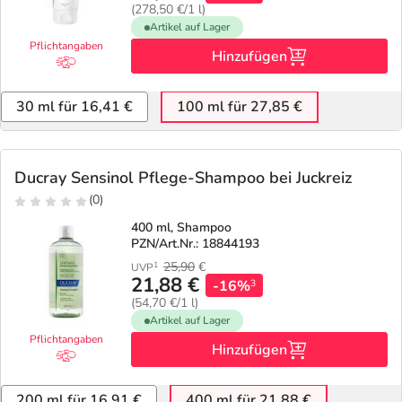
(278,50 €/1 l)
Artikel auf Lager
Pflichtangaben
Hinzufügen
30 ml für 16,41 €
100 ml für 27,85 €
Ducray Sensinol Pflege-Shampoo bei Juckreiz
(0)
400 ml, Shampoo
PZN/Art.Nr.: 18844193
25,90
€
1
UVP
21,88 €
-16%
3
(54,70 €/1 l)
Artikel auf Lager
Pflichtangaben
Hinzufügen
200 ml für 16,91 €
400 ml für 21,88 €