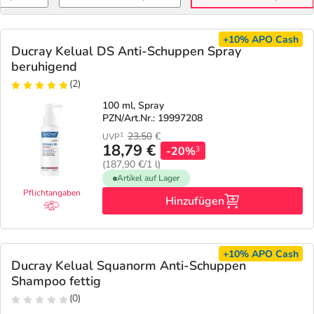
+10%
APO Cash
Ducray Kelual DS Anti-Schuppen Spray
beruhigend
(2)
100 ml, Spray
PZN/Art.Nr.: 19997208
23,50
€
1
UVP
18,79 €
-20%
3
(187,90 €/1 l)
Artikel auf Lager
Pflichtangaben
Hinzufügen
+10%
APO Cash
Ducray Kelual Squanorm Anti-Schuppen
Shampoo fettig
(0)