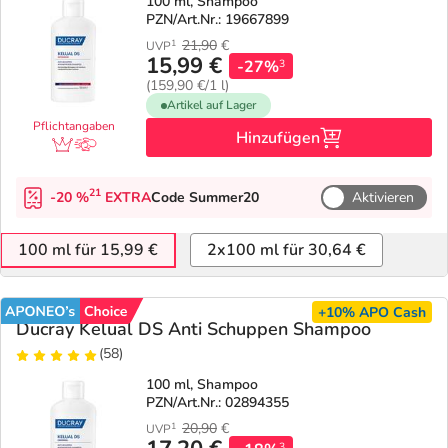
Refluthin, Lasea & Carmenthin Deals
Sport & Fitness
Täglich gut versorgt
100 ml, Shampoo
PZN/Art.Nr.: 19667899
21,90
€
1
UVP
Salus Deals
Tierapotheke
15,99 €
-27%
3
(159,90 €/1 l)
Artikel auf Lager
Vitamine & Mineralstoffe
Pflichtangaben
Hinzufügen
Marken
21
-20 %
EXTRA
Code Summer20
Aktivieren
100 ml für 15,99 €
2x100 ml für 30,64 €
+10%
APO Cash
Ducray Kelual DS Anti Schuppen Shampoo
(58)
100 ml, Shampoo
PZN/Art.Nr.: 02894355
20,90
€
1
UVP
3