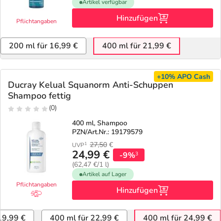
Artikel verfügbar
Hinzufügen
Pflichtangaben
200 ml für 16,99 €
400 ml für 21,99 €
+10%
APO Cash
Ducray Kelual Squanorm Anti-Schuppen
Shampoo fettig
(0)
400 ml, Shampoo
PZN/Art.Nr.: 19179579
27,50
€
1
UVP
24,99 €
-9%
3
(62,47 €/1 l)
Artikel auf Lager
Pflichtangaben
Hinzufügen
19,99 €
400 ml für 22,99 €
400 ml für 24,99 €