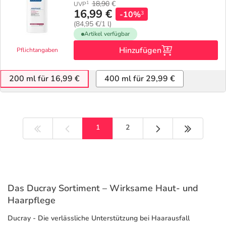
18,90
€
1
UVP
16,99 €
-10%
3
(84,95 €/1 l)
Artikel verfügbar
Hinzufügen
Pflichtangaben
200 ml für 16,99 €
400 ml für 29,99 €
Nächste Seite
Letzte Sei
1
2
Das Ducray Sortiment – Wirksame Haut- und
Haarpflege
Ducray - Die verlässliche Unterstützung bei Haarausfall