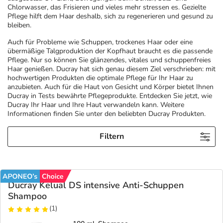
Chlorwasser, das Frisieren und vieles mehr stressen es. Gezielte
Pflege hilft dem Haar deshalb, sich zu regenerieren und gesund zu
Geschenkideen
Fragen und Antworten
5% Extra Cash
Diabetes
bleiben.
Auch für Probleme wie Schuppen, trockenes Haar oder eine
Aktuelle Coupons
Kontakt
Avene & Ducray Deals
Körperpflege & Kosmetik
übermäßige Talgproduktion der Kopfhaut braucht es die passende
7
Pflege. Nur so können Sie glänzendes, vitales und schuppenfreies
Haar genießen. Ducray hat sich genau diesem Ziel verschrieben: mit
hochwertigen Produkten die optimale Pflege für Ihr Haar zu
Ratgeber
Eucerin Deals
Liebe & Erotik
Summer SALE
anzubieten. Auch für die Haut von Gesicht und Körper bietet Ihnen
Ducray in Tests bewährte Pflegeprodukte. Entdecken Sie jetzt, wie
Ducray Ihr Haar und Ihre Haut verwandeln kann. Weitere
Beliebte Beiträge
Evolsin Deals
Mutter & Kind
Reiseapotheke
Informationen finden Sie unter den beliebten Ducray Produkten.
Filtern
E-Rezept einlösen
Frontline & Frontpro Deals
Nahrungsergänzung
Insektenschutz
E-Rezept App
Nattermann Deals
Natur & Homöopathie
Sonnenpflege
Ducray Kelual DS intensive Anti-Schuppen
R(h)ein Nutrition Deals
Sanitätshaus
Sommerpflege für Haar und Kopfhaut
Shampoo
(1)