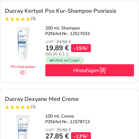
Ducray Kertyol Pso Kur-Shampoo Psoriasis
(3)
200 ml, Shampoo
PZN/Art.Nr.: 12517033
23,50
€
1
UVP
19,89 €
-15%
3
(99,45 €/1 l)
Artikel auf Lager
Pflichtangaben
Hinzufügen
Ducray Dexyane Med Creme
(1)
100 ml, Creme
PZN/Art.Nr.: 11578713
31,50
€
1
UVP
27,85 €
-12%
3