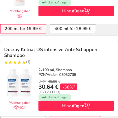
Artikel auf Lager
Hinzufügen
Pflichtangaben
200 ml für 19,99 €
400 ml für 28,99 €
Ducray Kelual DS intensive Anti-Schuppen
Shampoo
(1)
2x100 ml, Shampoo
PZN/Art.Nr.: 08032735
43,80
€
1
UVP
30,64 €
-30%
3
(153,20 €/1 l)
Artikel auf Lager
Pflichtangaben
Hinzufügen