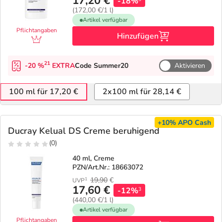
17,20 €
-18%
(172,00 €/1 l)
Artikel verfügbar
Pflichtangaben
Hinzufügen
21
-20 %
EXTRA
Code Summer20
Aktivieren
100 ml für 17,20 €
2x100 ml für 28,14 €
+10%
APO Cash
Ducray Kelual DS Creme beruhigend
(0)
40 ml, Creme
PZN/Art.Nr.: 18663072
19,90
€
1
UVP
17,60 €
-12%
3
(440,00 €/1 l)
Artikel verfügbar
Pflichtangaben