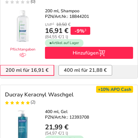
(0)
200 ml, Shampoo
PZN/Art.Nr.: 18844201
18,50
€
1
UVP
16,91 €
-9%
3
(84,55 €/1 l)
Artikel auf Lager
Pflichtangaben
Hinzufügen
200 ml für 16,91 €
400 ml für 21,88 €
+10%
APO Cash
Ducray Keracnyl Waschgel
(2)
400 ml, Gel
PZN/Art.Nr.: 12393708
21,99 €
(54,97 €/1 l)