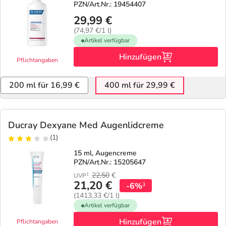
PZN/Art.Nr.: 19454407
29,99 €
(74,97 €/1 l)
Artikel verfügbar
Hinzufügen
Pflichtangaben
200 ml für 16,99 €
400 ml für 29,99 €
Ducray Dexyane Med Augenlidcreme
(1)
15 ml, Augencreme
PZN/Art.Nr.: 15205647
22,50
€
1
UVP
21,20 €
-6%
3
(1413,33 €/1 l)
Artikel verfügbar
Hinzufügen
Pflichtangaben