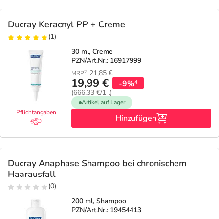
Ducray Keracnyl PP + Creme
(1)
30 ml, Creme
PZN/Art.Nr.: 16917999
21,85
€
2
MRP
19,99 €
-9%
4
(666,33 €/1 l)
Artikel auf Lager
Pflichtangaben
Hinzufügen
Ducray Anaphase Shampoo bei chronischem
Haarausfall
(0)
200 ml, Shampoo
PZN/Art.Nr.: 19454413