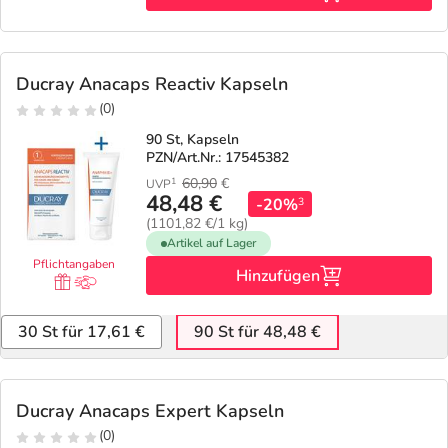
Ducray Anacaps Reactiv Kapseln
(0)
90 St, Kapseln
PZN/Art.Nr.: 17545382
60,90
€
1
UVP
48,48 €
-20%
3
(1101,82 €/1 kg)
Artikel auf Lager
Pflichtangaben
Hinzufügen
30 St für 17,61 €
90 St für 48,48 €
Ducray Anacaps Expert Kapseln
(0)