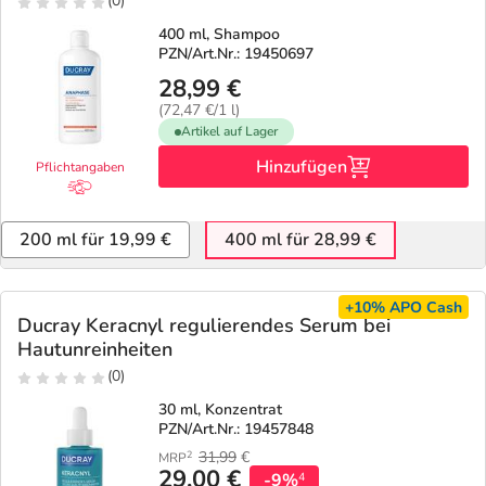
(0)
400 ml, Shampoo
PZN/Art.Nr.: 19450697
28,99 €
(72,47 €/1 l)
Artikel auf Lager
Hinzufügen
Pflichtangaben
200 ml für 19,99 €
400 ml für 28,99 €
+10%
APO Cash
Ducray Keracnyl regulierendes Serum bei
Hautunreinheiten
(0)
30 ml, Konzentrat
PZN/Art.Nr.: 19457848
31,99
€
2
MRP
29,00 €
-9%
4