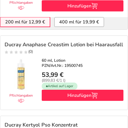
Pflichtangaben
Hinzufügen
200 ml für 12,99 €
400 ml für 19,99 €
Ducray Anaphase Creastim Lotion bei Haarausfall
(0)
60 ml, Lotion
PZN/Art.Nr.: 19500745
53,99 €
(899,83 €/1 l)
Artikel auf Lager
Hinzufügen
Pflichtangaben
Ducray Kertyol Pso Konzentrat