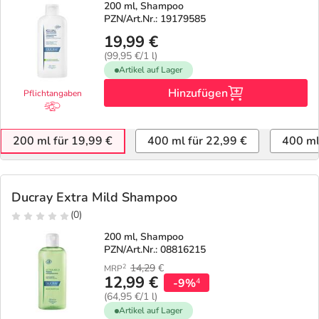
200 ml, Shampoo
PZN/Art.Nr.: 19179585
19,99 €
(99,95 €/1 l)
Artikel auf Lager
Hinzufügen
Pflichtangaben
200 ml für 19,99 €
400 ml für 22,99 €
400 ml
Ducray Extra Mild Shampoo
(0)
200 ml, Shampoo
PZN/Art.Nr.: 08816215
14,29
€
2
MRP
12,99 €
-9%
4
(64,95 €/1 l)
Artikel auf Lager