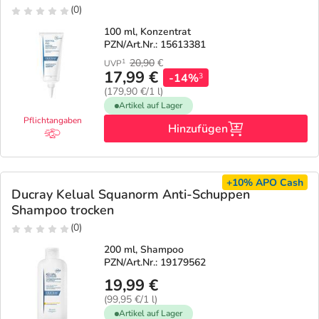
(0)
100 ml, Konzentrat
PZN/Art.Nr.: 15613381
20,90
€
1
UVP
17,99 €
-14%
3
(179,90 €/1 l)
Artikel auf Lager
Pflichtangaben
Hinzufügen
+10%
APO Cash
Ducray Kelual Squanorm Anti-Schuppen
Shampoo trocken
(0)
200 ml, Shampoo
PZN/Art.Nr.: 19179562
19,99 €
(99,95 €/1 l)
Artikel auf Lager