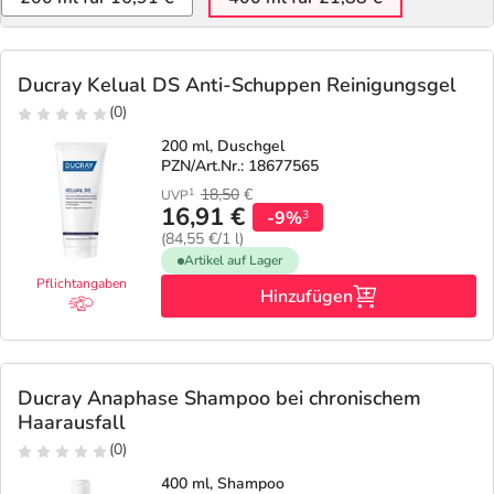
Ducray Kelual DS Anti-Schuppen Reinigungsgel
(0)
200 ml, Duschgel
PZN/Art.Nr.: 18677565
18,50
€
1
UVP
16,91 €
-9%
3
(84,55 €/1 l)
Artikel auf Lager
Pflichtangaben
Hinzufügen
Ducray Anaphase Shampoo bei chronischem
Haarausfall
(0)
400 ml, Shampoo