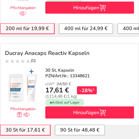
Hinzufügen
Pflichtangaben
200 ml für 19,99 €
400 ml für 24,99 €
400 ml
Ducray Anacaps Reactiv Kapseln
(0)
30 St, Kapseln
PZN/Art.Nr.: 13348621
24,50
€
1
UVP
17,61 €
-28%
3
(1214,48 €/1 kg)
Artikel auf Lager
Pflichtangaben
Hinzufügen
30 St für 17,61 €
90 St für 48,48 €