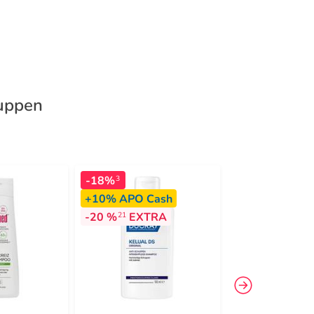
huppen
-18%
-17%
3
3
+10%
APO Cash
-20 %
EXTRA
21