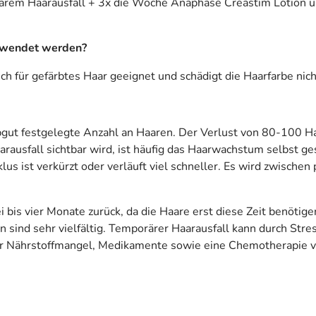
em Haarausfall + 3x die Woche Anaphase Creastim Lotion un
rwendet werden?
h für gefärbtes Haar geeignet und schädigt die Haarfarbe nich
bgut festgelegte Anzahl an Haaren. Der Verlust von 80-100 Ha
ausfall sichtbar wird, ist häufig das Haarwachstum selbst ges
 ist verkürzt oder verläuft viel schneller. Es wird zwische
bis vier Monate zurück, da die Haare erst diese Zeit benötigen,
sind sehr vielfältig. Temporärer Haarausfall kann durch Stre
der Nährstoffmangel, Medikamente sowie eine Chemotherapie ve