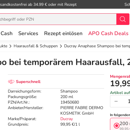
sandkostenfrei ab 34.99 € oder mit Rezept
Sc
 Cash
Services
Rezept einlösen
APO Cash Deals
ukte
Haarausfall & Schuppen
Ducray Anaphase Shampoo bei temp
 bei temporärem Haarausfall, 
Mengenrab
19,9
Superschnell
Darreichungsform:
Shampoo
Artikel au
Packungsgröße:
200 ml
PZN/Art.Nr.:
19450680
Anbieter/Hersteller:
PIERRE FABRE DERMO
KOSMETIK GmbH
In folgende
Marke/Präparat:
Ducray
200 
Grundpreis:
99,95 €/1 l
99,95 