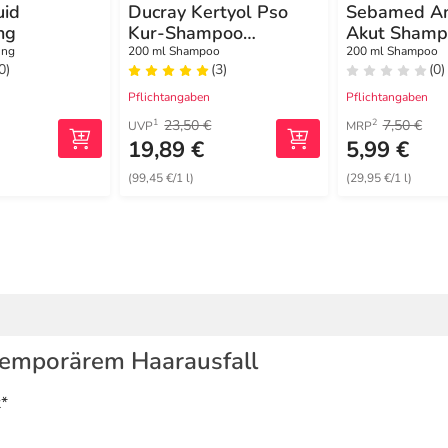
uid
Ducray Kertyol Pso
Sebamed Ant
ng
Kur-Shampoo
Akut Shamp
Psoriasis
ung
200 ml Shampoo
200 ml Shampoo
0)
(3)
(0)
Pflichtangaben
Pflichtangaben
23,50 €
7,50 €
1
2
UVP
MRP
19,89 €
5,99 €
(99,45 €/1 l)
(29,95 €/1 l)
emporärem Haarausfall
*