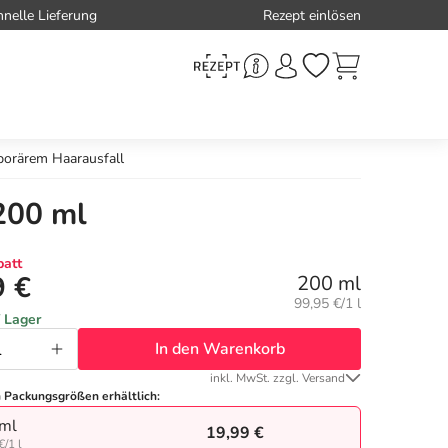
hnelle Lieferung
Rezept einlösen
orärem Haarausfall
200 ml
att
9 €
200 ml
Grundpreis:
99,95 €/1 l
f Lager
In den Warenkorb
inkl. MwSt. zzgl. Versand
n Packungsgrößen erhältlich:
ml
19,99 €
€/1 l