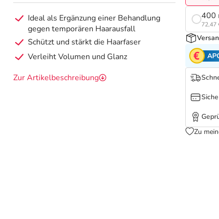
400 
Ideal als Ergänzung einer Behandlung
72,47 
gegen temporären Haarausfall
Versan
Schützt und stärkt die Haarfaser
AP
Verleiht Volumen und Glanz
Zur Artikelbeschreibung
Schne
Siche
Geprü
Zu mein