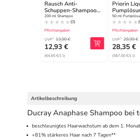
Rausch Anti-
Priorin Liq
Schuppen-Shampoo
Pumplösu
mit Huflattich
200 ml Shampoo
50 ml Pumplös
(0)
(
Pflichtangaben
Pflichtangaben
13,90 €
29,99 €
1
1
UVP
UVP
12,93 €
28,35 €
(64,65 €/1 l)
(567,00 €/1 l)
Artikelbeschreibung
Ducray Anaphase Shampoo bei t
beschleunigtes Haarwachstum ab dem 1. Monat
+81% stärkeres Haar nach 7 Tagen**