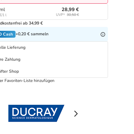
28,99 €
ml
UVP¹
30,50 €
€/1 l
dkostenfrei ab 34,99 €
+0,20 €
sammeln
O Cash
lle Lieferung
re Zahlung
fter Shop
er Favoriten-Liste hinzufügen