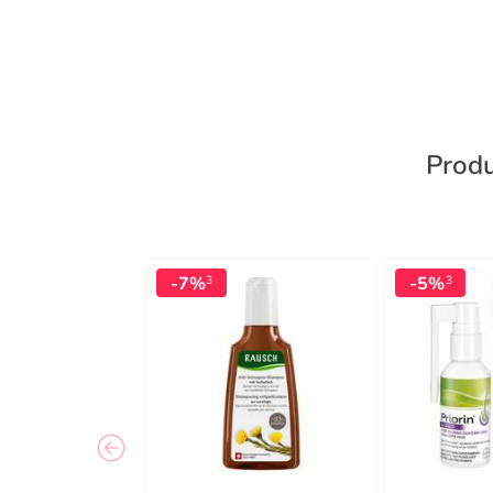
Produ
-7%
-5%
3
3