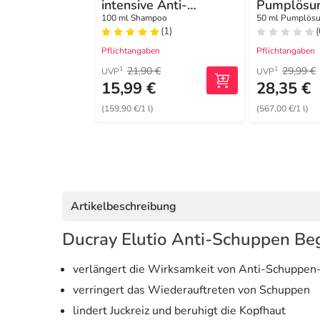
intensive Anti-
Pumplösu
Schuppen Shampoo
100 ml Shampoo
50 ml Pumplös
(1)
(
Pflichtangaben
Pflichtangaben
21,90 €
29,99 €
1
1
UVP
UVP
15,99 €
28,35 €
(159,90 €/1 l)
(567,00 €/1 l)
Artikelbeschreibung
Ducray Elutio Anti-Schuppen Be
verlängert die Wirksamkeit von Anti-Schuppe
verringert das Wiederauftreten von Schuppen
lindert Juckreiz und beruhigt die Kopfhaut