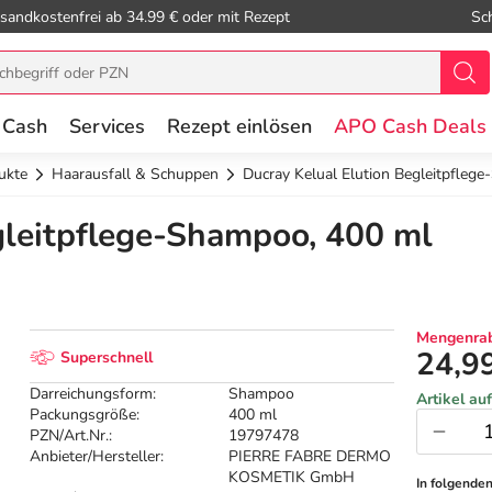
sandkostenfrei ab 34.99 € oder mit Rezept
Sc
 Cash
Services
Rezept einlösen
APO Cash Deals
ukte
Haarausfall & Schuppen
Ducray Kelual Elution Begleitpfleg
gleitpflege-Shampoo, 400 ml
Mengenrab
24,9
Superschnell
Darreichungsform:
Shampoo
Artikel au
Packungsgröße:
400 ml
PZN/Art.Nr.:
19797478
Anbieter/Hersteller:
PIERRE FABRE DERMO
KOSMETIK GmbH
In folgende