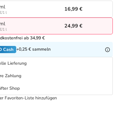
ml
16,99 €
€/1 l
ml
24,99 €
€/1 l
dkostenfrei ab 34,99 €
+0,25 €
sammeln
O Cash
lle Lieferung
re Zahlung
fter Shop
er Favoriten-Liste hinzufügen