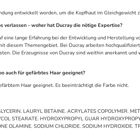
wendung entwickelt worden, um die Kopfhaut im Gleichgewicht z
 verlassen - woher hat Ducray die nötige Expertise?
uf eine lange Erfahrung bei der Entwicklung und Herstellung
 mit diesem Themengebiet. Bei Ducray arbeiten hochqualifizier
isten. Die Erzeugnisse von Ducray sind weithin anerkannt und
o auch für gefärbtes Haar geeignet?
färbtem Haar geeignet. Es beeinträchtigt die Farbe nicht.
GLYCERIN. LAURYL BETAINE. ACRYLATES COPOLYMER. ME
 GLYCOL STEARATE. HYDROXYPROPYL GUAR HYDROXYPROP
E OLAMINE. SODIUM CHLORIDE. SODIUM HYDROXIDE. TR