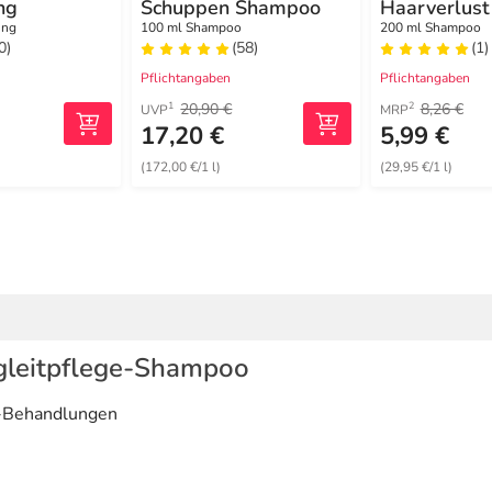
ng
Schuppen Shampoo
Haarverlus
ung
100 ml Shampoo
200 ml Shampoo
0)
(58)
(1)
Pflichtangaben
Pflichtangaben
20,90 €
8,26 €
1
2
UVP
MRP
17,20 €
5,99 €
(172,00 €/1 l)
(29,95 €/1 l)
gleitpflege-Shampoo
n-Behandlungen