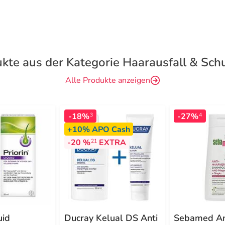
kte aus der Kategorie Haarausfall & Sc
Alle Produkte anzeigen
-18%
-27%
3
4
+10%
APO Cash
-20 %
EXTRA
21
uid
Ducray Kelual DS Anti
Sebamed An