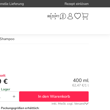
hnelle Lieferung
Rezept einlösen
e-Shampoo
att
9 €
400 ml
Grundpreis:
62,47 €/1 l
f Lager
In den Warenkorb
inkl. MwSt. zzgl. Versand
n Packungsgrößen erhältlich: