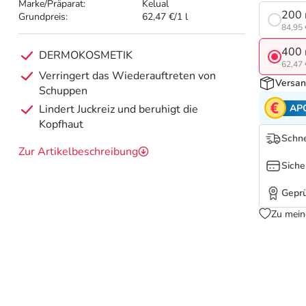
Marke/Präparat:
Kelual
200 
Grundpreis:
62,47 €/1 l
84,95 
400 
DERMOKOSMETIK
62,47 
Verringert das Wiederauftreten von
Versan
Schuppen
AP
Lindert Juckreiz und beruhigt die
Kopfhaut
Schne
Zur Artikelbeschreibung
Siche
Geprü
Zu mein