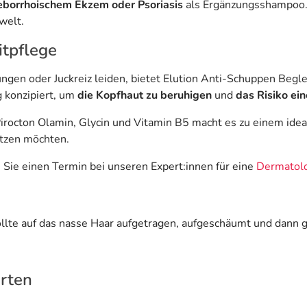
seborrhoischem Ekzem oder Psoriasis
als Ergänzungsshampoo.
welt.
tpflege
gen oder Juckreiz leiden, bietet Elution Anti-Schuppen Beg
g konzipiert, um
die Kopfhaut zu beruhigen
und
das Risiko ei
irocton Olamin, Glycin und Vitamin B5 macht es zu einem ideal
ützen möchten.
Sie einen Termin bei unseren Expert:innen für eine
Dermatolo
lte auf das nasse Haar aufgetragen, aufgeschäumt und dann g
orten