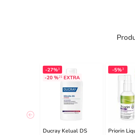
Produ
-27%
-5%
3
3
-20 %
EXTRA
21
Ducray Kelual DS
Priorin Liq