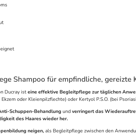
ioms
ut
eeignet
ege Shampoo für empfindliche, gereizte 
n Ducray ist
eine effektive Begleitpflege zur täglichen Anw
zem oder Kleienpilzflechte) oder Kertyol P.S.O. (bei Psoriasi
r Anti-Schuppen-Behandlung
und
verringert das Wiederauftre
digkeit des Haares wieder her.
uppenbildung neigen,
als Begleitpflege zwischen den Anwen