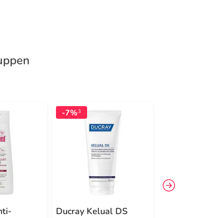
huppen
-7%
-7%
3
3
ti-
Ducray Kelual DS
Rausch Anti-