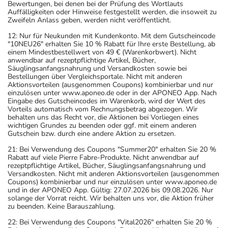
Bewertungen, bei denen bei der Prüfung des Wortlauts
Auffälligkeiten oder Hinweise festgestellt werden, die insoweit zu
Zweifeln Anlass geben, werden nicht veröffentlicht.
12: Nur für Neukunden mit Kundenkonto. Mit dem Gutscheincode
"10NEU26" erhalten Sie 10 % Rabatt für Ihre erste Bestellung, ab
einem Mindestbestellwert von 49 € (Warenkorbwert). Nicht
anwendbar auf rezeptpflichtige Artikel, Bücher,
Säuglingsanfangsnahrung und Versandkosten sowie bei
Bestellungen über Vergleichsportale. Nicht mit anderen
Aktionsvorteilen (ausgenommen Coupons) kombinierbar und nur
einzulösen unter www.aponeo.de oder in der APONEO App. Nach
Eingabe des Gutscheincodes im Warenkorb, wird der Wert des
Vorteils automatisch vom Rechnungsbetrag abgezogen. Wir
behalten uns das Recht vor, die Aktionen bei Vorliegen eines
wichtigen Grundes zu beenden oder ggf. mit einem anderen
Gutschein bzw. durch eine andere Aktion zu ersetzen.
21: Bei Verwendung des Coupons "Summer20" erhalten Sie 20 %
Rabatt auf viele Pierre Fabre-Produkte. Nicht anwendbar auf
rezeptpflichtige Artikel, Bücher, Säuglingsanfangsnahrung und
Versandkosten. Nicht mit anderen Aktionsvorteilen (ausgenommen
Coupons) kombinierbar und nur einzulösen unter www.aponeo.de
und in der APONEO App. Gültig: 27.07.2026 bis 09.08.2026. Nur
solange der Vorrat reicht. Wir behalten uns vor, die Aktion früher
zu beenden. Keine Barauszahlung.
22: Bei Verwendung des Coupons "Vital2026" erhalten Sie 20 %