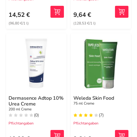
14,52 €
9,64 €
(96,80 €/1 l)
(128,53 €/1 l)
Dermasence Adtop 10%
Weleda Skin Food
Urea Creme
75 ml Creme
200 ml Creme
(0)
(7)
Pflichtangaben
Pflichtangaben