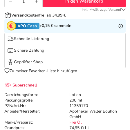
Refluthin, Lasea & Carmenthin Deals
Sport & Fitness
Täglich gut versorgt
In den Warenkorb
inkl. MwSt. zzgl. Versand
Versandkostenfrei ab 34,99 €
Salus Deals
Tierapotheke
+0,15 €
sammeln
APO Cash
Vitamine & Mineralstoffe
Schnelle Lieferung
Sichere Zahlung
Marken
Geprüfter Shop
Zu meiner Favoriten-Liste hinzufügen
Superschnell
Darreichungsform:
Lotion
Packungsgröße:
200 ml
PZN/Art.Nr.:
11359170
Anbieter/Hersteller:
Apotheker Walter Bouhon
GmbH
Marke/Präparat:
Frei Öl
Grundpreis:
74,95 €/1 l