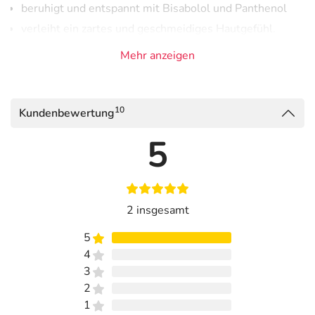
beruhigt und entspannt mit Bisabolol und Panthenol
verleiht ein zartes und geschmeidiges Hautgefühl.
Mehr anzeigen
Anwendung
Nach dem Duschen oder Baden und bei Bedarf großzügig
in die Haut einmassieren.
10
Kundenbewertung
Ideal als unterstützende Pflege nach dem Sonnenbaden.
5
Hinweise
Aqua, Caprylic/Capric Triglyceride, Ethylhexyl Stearate,
Glycerin, Polyglyceryl-3 Methylglucose Distearate,
2 insgesamt
Cetearyl Alcohol, Panthenol, Tocopheryl Acetate,
Phenoxyethanol, Simmondsia Chinensis Seed Oil,
5
Parfum, Bisabolol, Carbomer, Sodium Benzoate, Urea,
4
Retinyl Palmitate, Potassium Sorbate, Helianthus Annuus
3
Seed Oil, Linalool, Aloe Barbadensis Leaf Juice Powder,
2
Alpha-Isomethyl Ionone, Limonene, Sodium Hyaluronate,
1