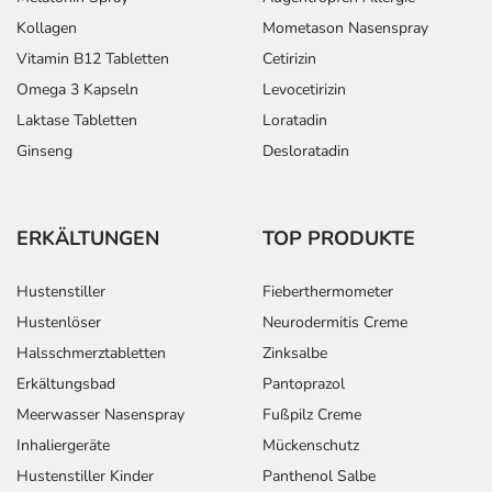
Kollagen
Mometason Nasenspray
Vitamin B12 Tabletten
Cetirizin
Omega 3 Kapseln
Levocetirizin
Laktase Tabletten
Loratadin
Ginseng
Desloratadin
ERKÄLTUNGEN
TOP PRODUKTE
Hustenstiller
Fieberthermometer
Hustenlöser
Neurodermitis Creme
Halsschmerztabletten
Zinksalbe
Erkältungsbad
Pantoprazol
Meerwasser Nasenspray
Fußpilz Creme
Inhaliergeräte
Mückenschutz
Hustenstiller Kinder
Panthenol Salbe