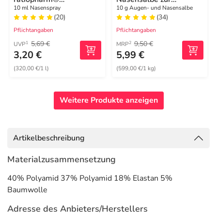
Erwachsene
Förderung der
10 ml Nasenspray
10 g Augen- und Nasensalbe
(20)
(34)
Wundheilung
Pflichtangaben
Pflichtangaben
5,69 €
9,50 €
1
2
UVP
MRP
3,20 €
5,99 €
(320,00 €/1 l)
(599,00 €/1 kg)
Weitere Produkte anzeigen
Artikelbeschreibung
Materialzusammensetzung
40% Polyamid 37% Polyamid 18% Elastan 5%
Baumwolle
Adresse des Anbieters/Herstellers