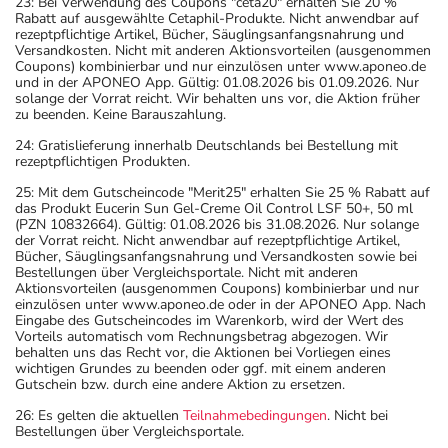
23: Bei Verwendung des Coupons "ceta20" erhalten Sie 20 %
Rabatt auf ausgewählte Cetaphil-Produkte. Nicht anwendbar auf
rezeptpflichtige Artikel, Bücher, Säuglingsanfangsnahrung und
Versandkosten. Nicht mit anderen Aktionsvorteilen (ausgenommen
Coupons) kombinierbar und nur einzulösen unter www.aponeo.de
und in der APONEO App. Gültig: 01.08.2026 bis 01.09.2026. Nur
solange der Vorrat reicht. Wir behalten uns vor, die Aktion früher
zu beenden. Keine Barauszahlung.
24: Gratislieferung innerhalb Deutschlands bei Bestellung mit
rezeptpflichtigen Produkten.
25: Mit dem Gutscheincode "Merit25" erhalten Sie 25 % Rabatt auf
das Produkt Eucerin Sun Gel-Creme Oil Control LSF 50+, 50 ml
(PZN 10832664). Gültig: 01.08.2026 bis 31.08.2026. Nur solange
der Vorrat reicht. Nicht anwendbar auf rezeptpflichtige Artikel,
Bücher, Säuglingsanfangsnahrung und Versandkosten sowie bei
Bestellungen über Vergleichsportale. Nicht mit anderen
Aktionsvorteilen (ausgenommen Coupons) kombinierbar und nur
einzulösen unter www.aponeo.de oder in der APONEO App. Nach
Eingabe des Gutscheincodes im Warenkorb, wird der Wert des
Vorteils automatisch vom Rechnungsbetrag abgezogen. Wir
behalten uns das Recht vor, die Aktionen bei Vorliegen eines
wichtigen Grundes zu beenden oder ggf. mit einem anderen
Gutschein bzw. durch eine andere Aktion zu ersetzen.
26: Es gelten die aktuellen
Teilnahmebedingungen
. Nicht bei
Bestellungen über Vergleichsportale.