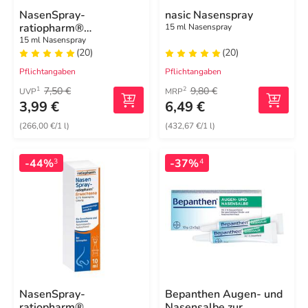
NasenSpray-
nasic Nasenspray
ratiopharm®
15 ml Nasenspray
Erwachsene
15 ml Nasenspray
(20)
(20)
Pflichtangaben
Pflichtangaben
7,50 €
9,80 €
1
2
UVP
MRP
3,99 €
6,49 €
(266,00 €/1 l)
(432,67 €/1 l)
-44%
-37%
3
4
NasenSpray-
Bepanthen Augen- und
ratiopharm®
Nasensalbe zur