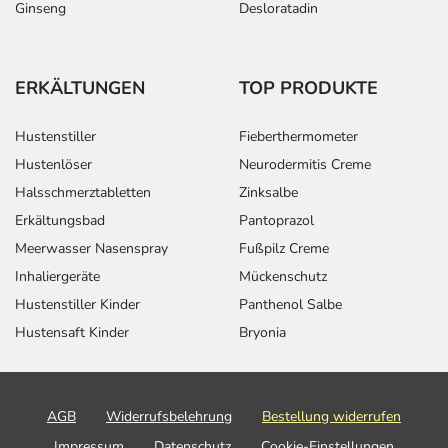
Ginseng
Desloratadin
ERKÄLTUNGEN
TOP PRODUKTE
Hustenstiller
Fieberthermometer
Hustenlöser
Neurodermitis Creme
Halsschmerztabletten
Zinksalbe
Erkältungsbad
Pantoprazol
Meerwasser Nasenspray
Fußpilz Creme
Inhaliergeräte
Mückenschutz
Hustenstiller Kinder
Panthenol Salbe
Hustensaft Kinder
Bryonia
AGB
Widerrufsbelehrung
Bestellung widerrufen
Impressum
Datenschutz
Cookie-Einstellungen