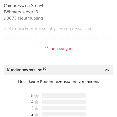
Compressana GmbH
Böhmerwaldstr. 3
93073 Neutraubling
elektronische Adresse: https://compressana.de/
Angaben gem. EU-Produktsicherheitsverordnung (GPSR)
anzeigen
Mehr anzeigen
Das
PDF des Beipackzettels
können Sie sich oben
herunterladen.
10
Kundenbewertung
Noch keine Kundenrezensionen vorhanden.
5
4
3
2