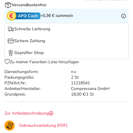
Refluthin, Lasea & Carmenthin Deals
Sport & Fitness
Täglich gut versorgt
Versandkostenfrei
+0,36 €
sammeln
APO Cash
Salus Deals
Tierapotheke
Schnelle Lieferung
Vitamine & Mineralstoffe
Sichere Zahlung
Marken
Geprüfter Shop
Zu meiner Favoriten-Liste hinzufügen
Darreichungsform:
n.v.
Packungsgröße:
2 St
PZN/Art.Nr.:
11218541
Anbieter/Hersteller:
Compressana GmbH
Grundpreis:
18,00 €/1 St
Zur Artikelbeschreibung
Gebrauchsanleitung (PDF)