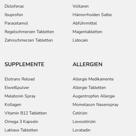
Diclofenac
Voltaren
Ibuprofen
Hämorrhoiden Salbe
Paracetamol
Abführmittel
Regelschmerzen Tabletten
Magentabletten
Zahnschmerzen Tabletten
Lidocain
SUPPLEMENTE
ALLERGIEN
Elotrans Reload
Allergie Medikamente
Eiweißpulver
Allergie Tabletten
Melatonin Spray
Augentropfen Allergie
Kollagen
Mometason Nasenspray
Vitamin B12 Tabletten
Cetirizin
Omega 3 Kapseln
Levocetirizin
Laktase Tabletten
Loratadin