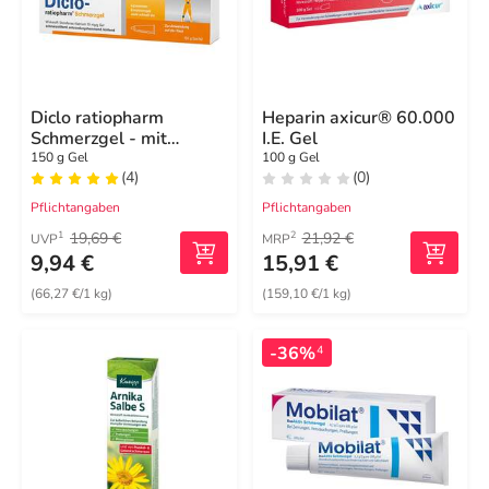
Diclo ratiopharm
Heparin axicur® 60.000
Schmerzgel - mit
I.E. Gel
Diclofenac
150 g Gel
100 g Gel
(4)
(0)
Pflichtangaben
Pflichtangaben
19,69 €
21,92 €
1
2
UVP
MRP
9,94 €
15,91 €
(66,27 €/1 kg)
(159,10 €/1 kg)
-36%
4