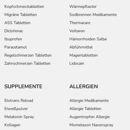
Kopfschmerztabletten
Wärmepflaster
Migräne Tabletten
Sodbrennen Medikamente
ASS Tabletten
Thermacare
Diclofenac
Voltaren
Ibuprofen
Hämorrhoiden Salbe
Paracetamol
Abführmittel
Regelschmerzen Tabletten
Magentabletten
Zahnschmerzen Tabletten
Lidocain
SUPPLEMENTE
ALLERGIEN
Elotrans Reload
Allergie Medikamente
Eiweißpulver
Allergie Tabletten
Melatonin Spray
Augentropfen Allergie
Kollagen
Mometason Nasenspray