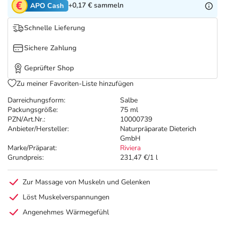
Refluthin, Lasea & Carmenthin Deals
Sport & Fitness
Täglich gut versorgt
+0,17 €
sammeln
APO Cash
Schnelle Lieferung
Salus Deals
Tierapotheke
Sichere Zahlung
Vitamine & Mineralstoffe
Geprüfter Shop
Zu meiner Favoriten-Liste hinzufügen
Marken
Darreichungsform:
Salbe
Packungsgröße:
75 ml
PZN/Art.Nr.:
10000739
Anbieter/Hersteller:
Naturpräparate Dieterich
GmbH
Marke/Präparat:
Riviera
Grundpreis:
231,47 €/1 l
Zur Massage von Muskeln und Gelenken
Löst Muskelverspannungen
Angenehmes Wärmegefühl