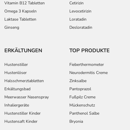
Vitamin B12 Tabletten
Cetirizin
Omega 3 Kapseln
Levocetirizin
Laktase Tabletten
Loratadin
Ginseng
Desloratadin
ERKÄLTUNGEN
TOP PRODUKTE
Hustenstiller
Fieberthermometer
Hustenlöser
Neurodermitis Creme
Halsschmerztabletten
Zinksalbe
Erkältungsbad
Pantoprazol
Meerwasser Nasenspray
Fußpilz Creme
Inhaliergeräte
Mückenschutz
Hustenstiller Kinder
Panthenol Salbe
Hustensaft Kinder
Bryonia