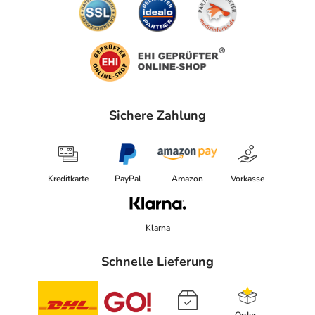
Außenverpackung des Produkts.
Adresse des Anbieters/Herstellers
Naturpräparate Dieterich GmbH
Talheimer Str. 22-24
74223 Flein
Sichere Zahlung
elektronische Adresse: www.hager-pharma.de
Angaben gem. EU-Produktsicherheitsverordnung (GPSR)
anzeigen
Kreditkarte
PayPal
Amazon
Vorkasse
Das
PDF des Beipackzettels
können Sie sich oben
herunterladen.
Klarna
Schnelle Lieferung