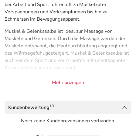
bei Arbeit und Sport führen oft zu Muskelkater,
Verspannungen und Verkrampfungen bis hin zu
Schmerzen im Bewegungsapparat.
Muskel & Gelenkssalbe ist ideal zur Massage von
Muskeln und Gelenken. Durch die Massage werden die
Muskeln entspannt, die Hautdurchblutung angeregt und
das Wärmegefühl gesteigert. Muskel & Gelenkssalbe ist
auch vor dem Sport und vor Arbeiten mit unentspannter
Körperhaltung bestens geeignet.
Anwendung
Mehr anzeigen
Je nach Bedarf mehrmals täglich auf die betroffenen
Stellen auftragen und sanft einmassieren. Nach dem
Auftragen die Haut nicht dicht abdecken.
10
Kundenbewertung
Hinweise
Noch keine Kundenrezensionen vorhanden.
Bei sensibler Haut kann es zu Überreaktionen wie