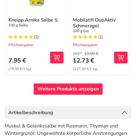
Kneipp Arnika Salbe S
Mobilat® DuoAktiv
Schmerzgel
100 g Salbe
100 g Gel
(2)
(1)
Pflichtangaben
Pflichtangaben
19,80 €
2
MRP
7,95 €
12,73 €
(79,50 €/1 kg)
(127,30 €/1 kg)
Weitere Produkte anzeigen
Artikelbeschreibung
Muskel & Gelenkssalbe mit Rosmarin, Thymian und
Wintergrünöl: Ungewohnte körperliche Anstrengungen