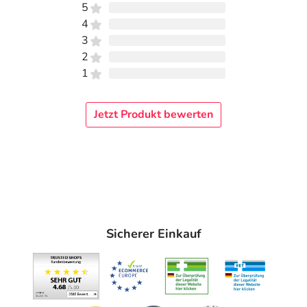
5
ALLERGIKA Pharma GmbH
4
Hans-Urmiller-Ring 58
3
82515 Wolfratshausen
2
1
elektronische Adresse: https://allergika.de/ |
vbs@allergika.de
Jetzt Produkt bewerten
Angaben gem. EU-Produktsicherheitsverordnung (GPSR)
anzeigen
Sicherer Einkauf