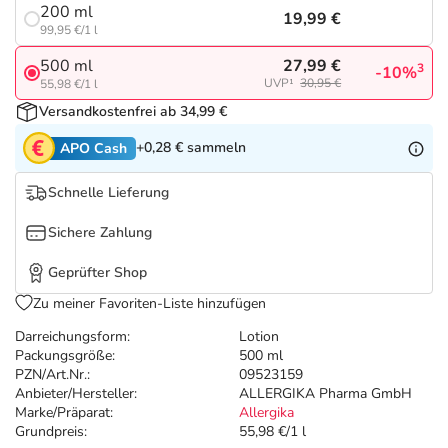
Refluthin, Lasea & Carmenthin Deals
Sport & Fitness
Täglich gut versorgt
200 ml
19,99 €
99,95 €/1 l
Salus Deals
Tierapotheke
27,99 €
500 ml
3
-10%
UVP¹
30,95 €
55,98 €/1 l
Versandkostenfrei ab 34,99 €
Vitamine & Mineralstoffe
+0,28 €
sammeln
APO Cash
Marken
Schnelle Lieferung
Sichere Zahlung
Geprüfter Shop
Zu meiner Favoriten-Liste hinzufügen
Darreichungsform:
Lotion
Packungsgröße:
500 ml
PZN/Art.Nr.:
09523159
Anbieter/Hersteller:
ALLERGIKA Pharma GmbH
Marke/Präparat:
Allergika
Grundpreis:
55,98 €/1 l