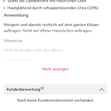
Stärkt die Lipidbarriere mit natürlichen Ölen
Hautglättend durch schuppenlösendes Urea (10%)
Anwendung
Morgens und abends reichlich auf dem ganzen Körper
auftragen. Nicht auf offene Hautstellen auftragen.
Hinweise
Nicht für Kinder unter drei Jahren.
Inhaltsstoffe
Mehr anzeigen
Aqua, Octyldodecanol,Butylene Glycol,
Urea,Caprylic/Capric Triglyceride, Dicaprylyl Ether,
Glycerin, Cera Alba, Polyglyceryl-2
Dipolyhydroxystearate, Glyceryl Oleate,Sodium Lactate,
10
Kundenbewertung
Magnesium Sulfate, Magnesium Stearate, Lactic Acid,
Tocopherol
Noch keine Kundenrezensionen vorhanden.
Adresse des Anbieters/Herstellers