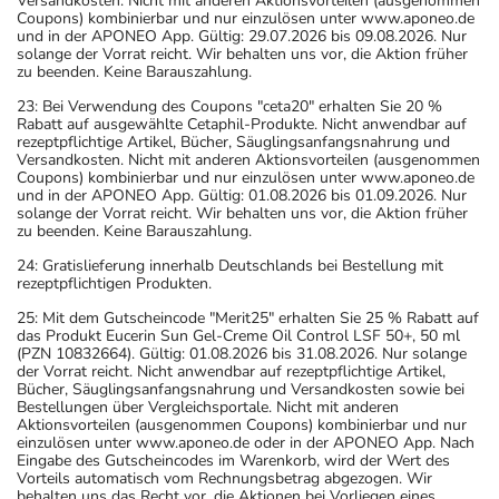
Versandkosten. Nicht mit anderen Aktionsvorteilen (ausgenommen
Coupons) kombinierbar und nur einzulösen unter www.aponeo.de
und in der APONEO App. Gültig: 29.07.2026 bis 09.08.2026. Nur
solange der Vorrat reicht. Wir behalten uns vor, die Aktion früher
zu beenden. Keine Barauszahlung.
23: Bei Verwendung des Coupons "ceta20" erhalten Sie 20 %
Rabatt auf ausgewählte Cetaphil-Produkte. Nicht anwendbar auf
rezeptpflichtige Artikel, Bücher, Säuglingsanfangsnahrung und
Versandkosten. Nicht mit anderen Aktionsvorteilen (ausgenommen
Coupons) kombinierbar und nur einzulösen unter www.aponeo.de
und in der APONEO App. Gültig: 01.08.2026 bis 01.09.2026. Nur
solange der Vorrat reicht. Wir behalten uns vor, die Aktion früher
zu beenden. Keine Barauszahlung.
24: Gratislieferung innerhalb Deutschlands bei Bestellung mit
rezeptpflichtigen Produkten.
25: Mit dem Gutscheincode "Merit25" erhalten Sie 25 % Rabatt auf
das Produkt Eucerin Sun Gel-Creme Oil Control LSF 50+, 50 ml
(PZN 10832664). Gültig: 01.08.2026 bis 31.08.2026. Nur solange
der Vorrat reicht. Nicht anwendbar auf rezeptpflichtige Artikel,
Bücher, Säuglingsanfangsnahrung und Versandkosten sowie bei
Bestellungen über Vergleichsportale. Nicht mit anderen
Aktionsvorteilen (ausgenommen Coupons) kombinierbar und nur
einzulösen unter www.aponeo.de oder in der APONEO App. Nach
Eingabe des Gutscheincodes im Warenkorb, wird der Wert des
Vorteils automatisch vom Rechnungsbetrag abgezogen. Wir
behalten uns das Recht vor, die Aktionen bei Vorliegen eines