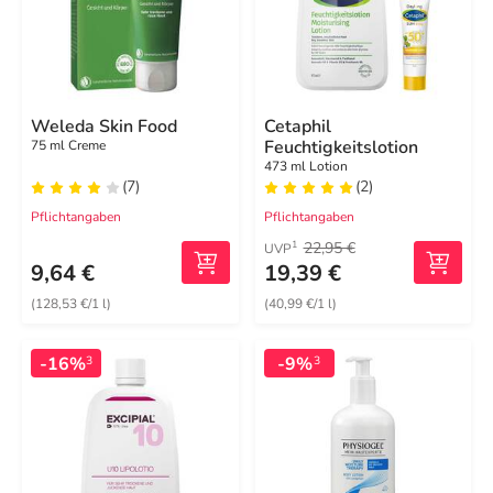
Weleda Skin Food
Cetaphil
Feuchtigkeitslotion
75 ml Creme
473 ml Lotion
(7)
(2)
Pflichtangaben
Pflichtangaben
22,95 €
1
UVP
9,64 €
19,39 €
(128,53 €/1 l)
(40,99 €/1 l)
-16%
-9%
3
3