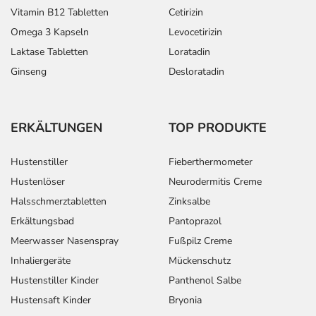
Vitamin B12 Tabletten
Cetirizin
Omega 3 Kapseln
Levocetirizin
Laktase Tabletten
Loratadin
Ginseng
Desloratadin
ERKÄLTUNGEN
TOP PRODUKTE
Hustenstiller
Fieberthermometer
Hustenlöser
Neurodermitis Creme
Halsschmerztabletten
Zinksalbe
Erkältungsbad
Pantoprazol
Meerwasser Nasenspray
Fußpilz Creme
Inhaliergeräte
Mückenschutz
Hustenstiller Kinder
Panthenol Salbe
Hustensaft Kinder
Bryonia