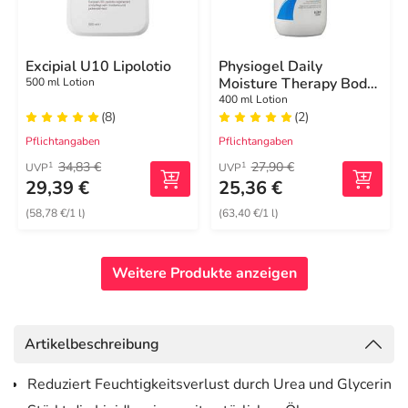
Excipial U10 Lipolotio
Physiogel Daily
Moisture Therapy Body
500 ml Lotion
Lotion für normale bis
400 ml Lotion
(8)
(2)
trockene Haut
Pflichtangaben
Pflichtangaben
34,83 €
27,90 €
1
1
UVP
UVP
29,39 €
25,36 €
(58,78 €/1 l)
(63,40 €/1 l)
Weitere Produkte anzeigen
Artikelbeschreibung
Reduziert Feuchtigkeitsverlust durch Urea und Glycerin