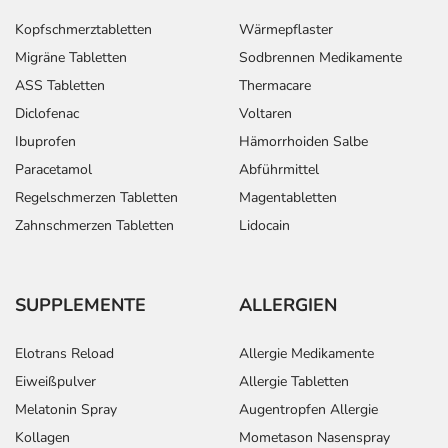
Kopfschmerztabletten
Wärmepflaster
Migräne Tabletten
Sodbrennen Medikamente
ASS Tabletten
Thermacare
Diclofenac
Voltaren
Ibuprofen
Hämorrhoiden Salbe
Paracetamol
Abführmittel
Regelschmerzen Tabletten
Magentabletten
Zahnschmerzen Tabletten
Lidocain
SUPPLEMENTE
ALLERGIEN
Elotrans Reload
Allergie Medikamente
Eiweißpulver
Allergie Tabletten
Melatonin Spray
Augentropfen Allergie
Kollagen
Mometason Nasenspray