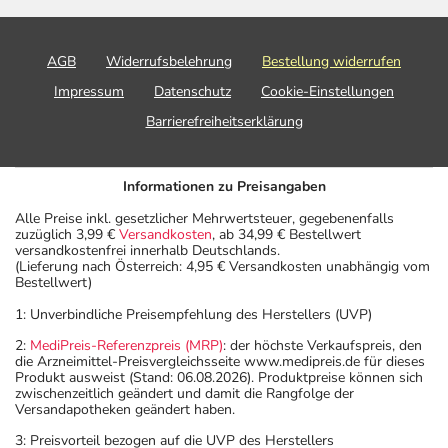
AGB
Widerrufsbelehrung
Bestellung widerrufen
Impressum
Datenschutz
Cookie-Einstellungen
Barrierefreiheitserklärung
Informationen zu Preisangaben
Alle Preise inkl. gesetzlicher Mehrwertsteuer, gegebenenfalls
zuzüglich 3,99 €
Versandkosten
, ab 34,99 € Bestellwert
versandkostenfrei innerhalb Deutschlands.
(Lieferung nach Österreich: 4,95 € Versandkosten unabhängig vom
Bestellwert)
1: Unverbindliche Preisempfehlung des Herstellers (UVP)
2:
MediPreis-Referenzpreis (MRP)
: der höchste Verkaufspreis, den
die Arzneimittel-Preisvergleichsseite www.medipreis.de für dieses
Produkt ausweist (Stand: 06.08.2026). Produktpreise können sich
zwischenzeitlich geändert und damit die Rangfolge der
Versandapotheken geändert haben.
3: Preisvorteil bezogen auf die UVP des Herstellers