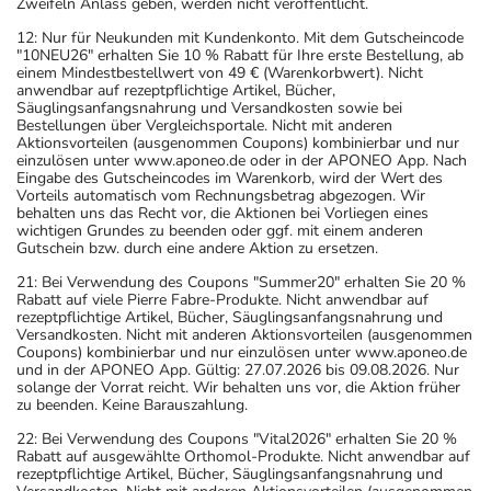
Zweifeln Anlass geben, werden nicht veröffentlicht.
12: Nur für Neukunden mit Kundenkonto. Mit dem Gutscheincode
"10NEU26" erhalten Sie 10 % Rabatt für Ihre erste Bestellung, ab
einem Mindestbestellwert von 49 € (Warenkorbwert). Nicht
anwendbar auf rezeptpflichtige Artikel, Bücher,
Säuglingsanfangsnahrung und Versandkosten sowie bei
Bestellungen über Vergleichsportale. Nicht mit anderen
Aktionsvorteilen (ausgenommen Coupons) kombinierbar und nur
einzulösen unter www.aponeo.de oder in der APONEO App. Nach
Eingabe des Gutscheincodes im Warenkorb, wird der Wert des
Vorteils automatisch vom Rechnungsbetrag abgezogen. Wir
behalten uns das Recht vor, die Aktionen bei Vorliegen eines
wichtigen Grundes zu beenden oder ggf. mit einem anderen
Gutschein bzw. durch eine andere Aktion zu ersetzen.
21: Bei Verwendung des Coupons "Summer20" erhalten Sie 20 %
Rabatt auf viele Pierre Fabre-Produkte. Nicht anwendbar auf
rezeptpflichtige Artikel, Bücher, Säuglingsanfangsnahrung und
Versandkosten. Nicht mit anderen Aktionsvorteilen (ausgenommen
Coupons) kombinierbar und nur einzulösen unter www.aponeo.de
und in der APONEO App. Gültig: 27.07.2026 bis 09.08.2026. Nur
solange der Vorrat reicht. Wir behalten uns vor, die Aktion früher
zu beenden. Keine Barauszahlung.
22: Bei Verwendung des Coupons "Vital2026" erhalten Sie 20 %
Rabatt auf ausgewählte Orthomol-Produkte. Nicht anwendbar auf
rezeptpflichtige Artikel, Bücher, Säuglingsanfangsnahrung und