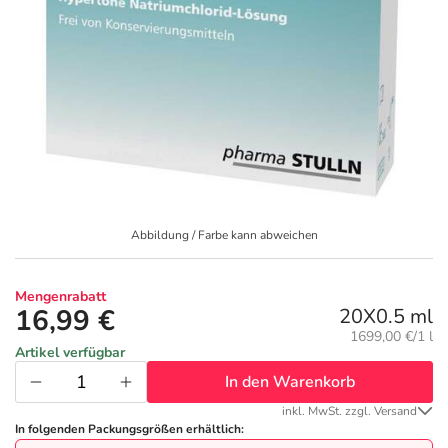
Geschenkideen
Fragen und Antworten
5% Extra Cash
Diabetes
Aktuelle Coupons
Kontakt
Avene & Ducray Deals
Körperpflege & Kosmetik
7
Ratgeber
Eucerin Deals
Liebe & Erotik
Summer SALE
Beliebte Beiträge
Evolsin Deals
Mutter & Kind
Reiseapotheke
Abbildung / Farbe kann abweichen
E-Rezept einlösen
Frontline & Frontpro Deals
Nahrungsergänzung
Insektenschutz
Mengenrabatt
16,99 €
20X0.5 ml
E-Rezept App
Nattermann Deals
Natur & Homöopathie
Sonnenpflege
Grundpreis:
1699,00 €/1 l
Artikel verfügbar
In den Warenkorb
R(h)ein Nutrition Deals
Sanitätshaus
Sommerpflege für Haar und Kopfhaut
inkl. MwSt. zzgl. Versand
In folgenden Packungsgrößen erhältlich: