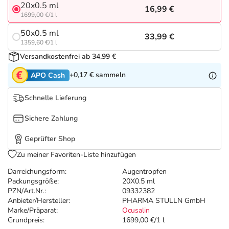
Refluthin, Lasea & Carmenthin Deals
Sport & Fitness
Täglich gut versorgt
20x0.5 ml
16,99 €
1699,00 €/1 l
Salus Deals
Tierapotheke
50x0.5 ml
33,99 €
1359,60 €/1 l
Versandkostenfrei ab 34,99 €
Vitamine & Mineralstoffe
+0,17 €
sammeln
APO Cash
Marken
Schnelle Lieferung
Sichere Zahlung
Geprüfter Shop
Zu meiner Favoriten-Liste hinzufügen
Darreichungsform:
Augentropfen
Packungsgröße:
20X0.5 ml
PZN/Art.Nr.:
09332382
Anbieter/Hersteller:
PHARMA STULLN GmbH
Marke/Präparat:
Ocusalin
Grundpreis:
1699,00 €/1 l