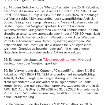
rezeptpflichtigen Produkten.
25: Mit dem Gutscheincode "Merit25" erhalten Sie 25 % Rabatt auf
das Produkt Eucerin Sun Gel-Creme Oil Control LSF 50+, 50 ml
(PZN 10832664). Gültig: 01.08.2026 bis 31.08.2026. Nur solange
der Vorrat reicht. Nicht anwendbar auf rezeptpflichtige Artikel,
Bücher, Säuglingsanfangsnahrung und Versandkosten sowie bei
Bestellungen über Vergleichsportale. Nicht mit anderen
Aktionsvorteilen (ausgenommen Coupons) kombinierbar und nur
einzulösen unter www.aponeo.de oder in der APONEO App. Nach
Eingabe des Gutscheincodes im Warenkorb, wird der Wert des
Vorteils automatisch vom Rechnungsbetrag abgezogen. Wir
behalten uns das Recht vor, die Aktionen bei Vorliegen eines
wichtigen Grundes zu beenden oder ggf. mit einem anderen
Gutschein bzw. durch eine andere Aktion zu ersetzen.
26: Es gelten die aktuellen
Teilnahmebedingungen
. Nicht bei
Bestellungen über Vergleichsportale.
30: Bei Verwendung des Coupons "Ciclopoli5" erhalten Sie 5 €
Rabatt auf PZN 8907142. Nicht anwendbar auf rezeptpflichtige
Artikel, Bücher, Säuglingsanfangsnahrung und Versandkosten.
Nicht mit anderen Aktionsvorteilen (ausgenommen Coupons)
kombinierbar und nur einzulösen unter www.aponeo.de und in der
APONEO App. Gültig: 06.08.2026 bis 31.08.2026. Nur solange der
Vorrat reicht. Wir behalten uns vor, die Aktion früher zu beenden.
Keine Barauszahlung.
32: Bei Verwendung des Coupons "HP20" erhalten Sie 20 %