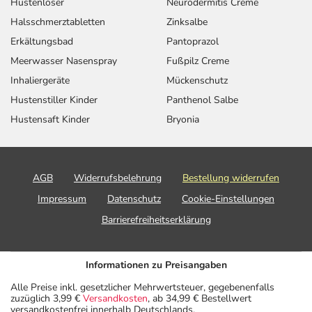
Hustenlöser
Neurodermitis Creme
Halsschmerztabletten
Zinksalbe
Erkältungsbad
Pantoprazol
Meerwasser Nasenspray
Fußpilz Creme
Inhaliergeräte
Mückenschutz
Hustenstiller Kinder
Panthenol Salbe
Hustensaft Kinder
Bryonia
AGB
Widerrufsbelehrung
Bestellung widerrufen
Impressum
Datenschutz
Cookie-Einstellungen
Barrierefreiheitserklärung
Informationen zu Preisangaben
Alle Preise inkl. gesetzlicher Mehrwertsteuer, gegebenenfalls
zuzüglich 3,99 €
Versandkosten
, ab 34,99 € Bestellwert
versandkostenfrei innerhalb Deutschlands.