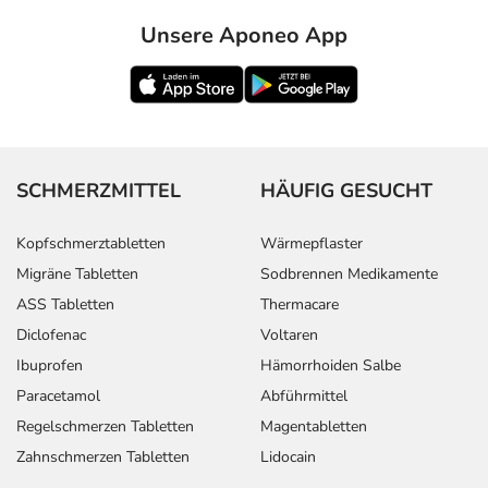
Unsere Aponeo App
SCHMERZMITTEL
HÄUFIG GESUCHT
Kopfschmerztabletten
Wärmepflaster
Migräne Tabletten
Sodbrennen Medikamente
ASS Tabletten
Thermacare
Diclofenac
Voltaren
Ibuprofen
Hämorrhoiden Salbe
Paracetamol
Abführmittel
Regelschmerzen Tabletten
Magentabletten
Zahnschmerzen Tabletten
Lidocain