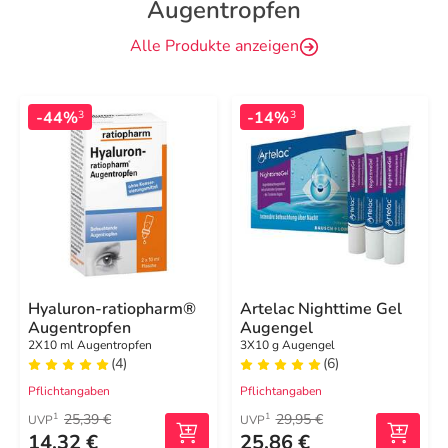
Augentropfen
Alle Produkte anzeigen
-44%
-14%
3
3
Hyaluron-ratiopharm®
Artelac Nighttime Gel
Augentropfen
Augengel
2X10 ml Augentropfen
3X10 g Augengel
(4)
(6)
Pflichtangaben
Pflichtangaben
25,39 €
29,95 €
1
1
UVP
UVP
14,32 €
25,86 €