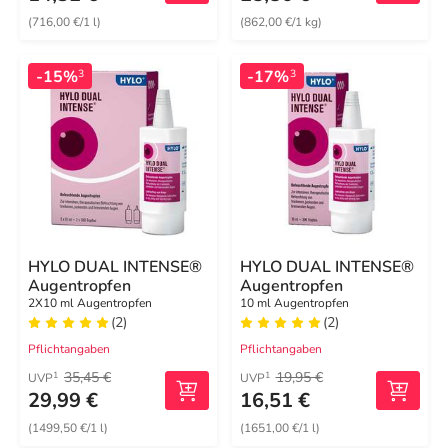
(716,00 €/1 l)
(862,00 €/1 kg)
-15%
-17%
3
3
HYLO DUAL INTENSE®
HYLO DUAL INTENSE®
Augentropfen
Augentropfen
2X10 ml Augentropfen
10 ml Augentropfen
(2)
(2)
Pflichtangaben
Pflichtangaben
35,45 €
19,95 €
1
1
UVP
UVP
29,99 €
16,51 €
(1499,50 €/1 l)
(1651,00 €/1 l)