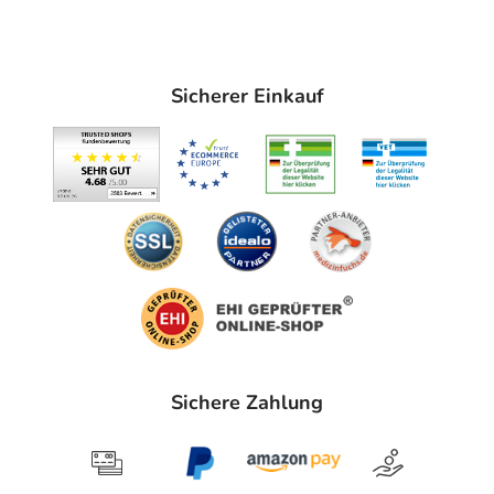
Verfalldatums.
Bei 2°C - 25°C lagern. Vor Frost schützen. Ein-Dosis-
Behältnis vor Licht geschützt im Originalkarton
Sicherer Einkauf
aufbewahren.
Inhaltsstoffe
Natriumchlorid 5%, Wasser für Injektionszwecke
Adresse des Anbieters/Herstellers
PHARMA STULLN GmbH
Werksstraße 3
92551 Stulln
Angaben gem. EU-Produktsicherheitsverordnung (GPSR)
anzeigen
Sichere Zahlung
Das
PDF des Beipackzettels
können Sie sich oben
herunterladen.