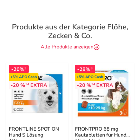
Produkte aus der Kategorie Flöhe,
Zecken & Co.
Alle Produkte anzeigen
-20%
-28%
3
3
+5%
APO Cash
+5%
APO Cash
-20 %
EXTRA
-20 %
EXTRA
34
34
FRONTLINE SPOT ON
FRONTPRO 68 mg
Hund S Lösung
Kautabletten für Hunde