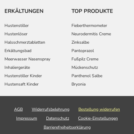
ERKÄLTUNGEN
TOP PRODUKTE
Hustenstiller
Fieberthermometer
Hustenlöser
Neurodermitis Creme
Halsschmerztabletten
Zinksalbe
Erkältungsbad
Pantoprazol
Meerwasser Nasenspray
Fußpilz Creme
Inhaliergeräte
Mückenschutz
Hustenstiller Kinder
Panthenol Salbe
Hustensaft Kinder
Bryonia
AGB
Widerrufsbelehrung
Bestellung widerrufen
Impressum
Datenschutz
Cookie-Einstellungen
Barrierefreiheitserklärung