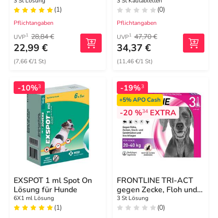
10 - 25 kg
3 St Lösung
3 St Kautabletten
(1)
(0)
Pflichtangaben
Pflichtangaben
28,84 €
47,70 €
1
1
UVP
UVP
22,99 €
34,37 €
(7,66 €/1 St)
(11,46 €/1 St)
-10%
-19%
3
3
+5%
APO Cash
-20 %
EXTRA
34
EXSPOT 1 ml Spot On
FRONTLINE TRI-ACT
Lösung für Hunde
gegen Zecke, Floh und
fliegende Insekten bei
6X1 ml Lösung
3 St Lösung
(1)
(0)
Hunden (20-40kg)