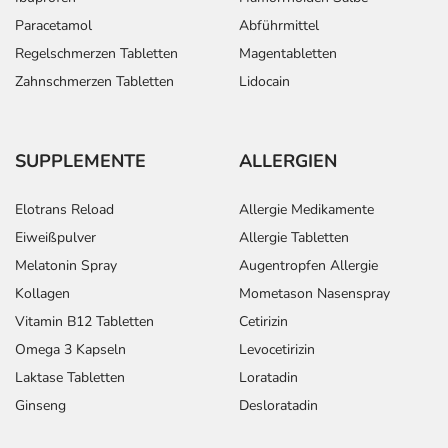
Paracetamol
Abführmittel
Regelschmerzen Tabletten
Magentabletten
Zahnschmerzen Tabletten
Lidocain
SUPPLEMENTE
ALLERGIEN
Elotrans Reload
Allergie Medikamente
Eiweißpulver
Allergie Tabletten
Melatonin Spray
Augentropfen Allergie
Kollagen
Mometason Nasenspray
Vitamin B12 Tabletten
Cetirizin
Omega 3 Kapseln
Levocetirizin
Laktase Tabletten
Loratadin
Ginseng
Desloratadin