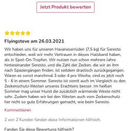
Flöhe und Zecken geschützt. Der Wirkstoff verbleibt im
Jetzt Produkt bewerten
natürlichen Fettfilm von Haut und Fell. Das Halsband ist
geruchsneutral und auch wasserbeständig, sodass ein
Spaziergang im Regen keinen negativen Einfluss auf die
Wirkung des Bandes hat.
Flyingsteve am 26.03.2021
Das Seresto Halsband für kleine Hunde ist bis zu einem
Körpergewicht von 8 kg empfohlen. Es ist 38 cm lang.
Wir haben uns für unseren Havaneserrüden (7,5 kg) für Seresto
entschieden, weil wir mehr Vertrauen in dieses Halsband haben,
als in Spot-On-Tropfen. Wir nutzen nun schon mehrere Jahre
Pflichtangaben:
hintereinander Seresto, und die Zahl der Zecken, die wir an ihm
Seresto Halsband für Hunde Wirkstoffe: Imidacloprid, Flumethrin.
nach Spaziergängen finden, ist seitdem drastisch zurückgegangen.
Anwendungsgebiete: Zur Vorbeugung und Behandlung von
Waren es sonst manchmal 3 oder 4 pro Woche, sind es jetzt noch
5 - 6 in einem Sommer. Seresto ist somit auch im Vergleich zu den
Flohbefall (Ctenocephalides felis, C. canis) mit einer
Zeckenschutz-Westen unseres Erachtens besser. Im heißen
Wirkungsdauer von 7 bis 8 Monaten. Das Tierarzneimittel
Sommer mag unser Hund die zusätzlich wärmende Weste nicht
verhindert die Entwicklung von Flohlarven in der unmittelbaren
sehr. Zudem haben wir bei den Westen auch vom Zeckenschutz
her nicht so gute Erfahrungen gemacht, wie beim Seresto.
Umgebung des Tieres für 8 Monate. Das Tierarzneimittel kann als
Teil der Behandlungsstrategie bei durch Flohstiche ausgelöster
Kommentieren
allergischer Hautentzündung (Flohallergiedermatitis, FAD)
2 von 2 Kunden fanden diese Informationen hilfreich.
angewendet werden. Das Tierarzneimittel hat eine anhaltend
Fanden Sie diese Bewertung hilfreich?
akarizide (abtötende) Wirkung bei Zeckenbefall mit Ixodes ricinus,