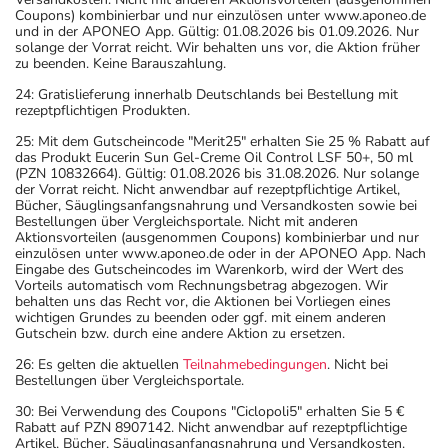
Coupons) kombinierbar und nur einzulösen unter www.aponeo.de
und in der APONEO App. Gültig: 01.08.2026 bis 01.09.2026. Nur
solange der Vorrat reicht. Wir behalten uns vor, die Aktion früher
zu beenden. Keine Barauszahlung.
24: Gratislieferung innerhalb Deutschlands bei Bestellung mit
rezeptpflichtigen Produkten.
25: Mit dem Gutscheincode "Merit25" erhalten Sie 25 % Rabatt auf
das Produkt Eucerin Sun Gel-Creme Oil Control LSF 50+, 50 ml
(PZN 10832664). Gültig: 01.08.2026 bis 31.08.2026. Nur solange
der Vorrat reicht. Nicht anwendbar auf rezeptpflichtige Artikel,
Bücher, Säuglingsanfangsnahrung und Versandkosten sowie bei
Bestellungen über Vergleichsportale. Nicht mit anderen
Aktionsvorteilen (ausgenommen Coupons) kombinierbar und nur
einzulösen unter www.aponeo.de oder in der APONEO App. Nach
Eingabe des Gutscheincodes im Warenkorb, wird der Wert des
Vorteils automatisch vom Rechnungsbetrag abgezogen. Wir
behalten uns das Recht vor, die Aktionen bei Vorliegen eines
wichtigen Grundes zu beenden oder ggf. mit einem anderen
Gutschein bzw. durch eine andere Aktion zu ersetzen.
26: Es gelten die aktuellen
Teilnahmebedingungen
. Nicht bei
Bestellungen über Vergleichsportale.
30: Bei Verwendung des Coupons "Ciclopoli5" erhalten Sie 5 €
Rabatt auf PZN 8907142. Nicht anwendbar auf rezeptpflichtige
Artikel, Bücher, Säuglingsanfangsnahrung und Versandkosten.