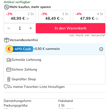
Refluthin, Lasea & Carmenthin Deals
Sport & Fitness
Täglich gut versorgt
Artikel verfügbar
Mehr kaufen, mehr sparen
Salus Deals
-2%
2 St
-3%
3 St
-4%
4 St
Tierapotheke
48,99 €
48,49 €
47,99 €
/ St
/ St
/ St
In den Warenkorb
Vitamine & Mineralstoffe
inkl. MwSt. inkl. Versand
Versandkostenfrei
Marken
+0,50 €
sammeln
APO Cash
Schnelle Lieferung
Sichere Zahlung
Geprüfter Shop
Zu meiner Favoriten-Liste hinzufügen
Darreichungsform:
Halsband
Packungsgröße:
1 St