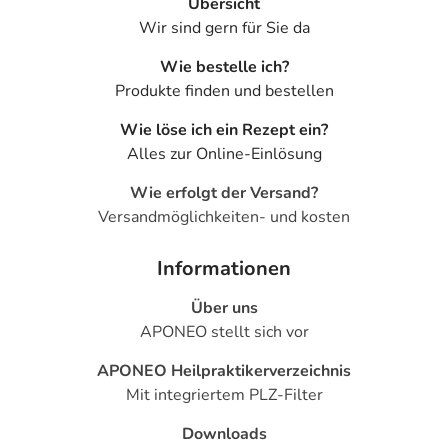
Übersicht
Nicht anwenden bei Überempfindlichkeit gegen die
Wir sind gern für Sie da
Wirkstoffe oder einen der sonstigen Bestandteile.
Wie bestelle ich?
Nicht anwenden bei Welpen mit einem Alter von weniger
Produkte finden und bestellen
als 7 Wochen.
Wie löse ich ein Rezept ein?
Bitte verwenden Sie dieses Arzneimittel nicht mehr nach
Alles zur Online-Einlösung
dem auf der Packung oder der Umverpackung
angegebenen Verfallsdatum. Das Verfallsdatum bezieht
Wie erfolgt der Versand?
sich auf den letzten Tag des angegebenen Monats.
Versandmöglichkeiten- und kosten
Inhaltsstoffe
Informationen
Wirkstoffe
Über uns
1 Halsband enthält:
APONEO stellt sich vor
1,25 g Imidacloprid
APONEO Heilpraktikerverzeichnis
0,56 g Flumethrin
Mit integriertem PLZ-Filter
Sonstige Bestandteile: Titandioxid, Eisen(II,III)-oxid,
Downloads