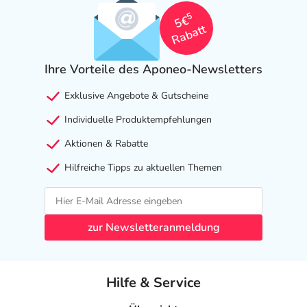
dabei zu fest zu ziehen. Hinweis: Es sollte möglich sein,
5
5€
zwei Finger zwischen Halsband und Hals zu legen. Das
Rabatt
überstehende Ende des Halsbandes durch die Laschen
ziehen und überstehende Längen von mehr als 2 cm
Ihre Vorteile des Aponeo-Newsletters
abschneiden.
Exklusive Angebote & Gutscheine
Das Halsband sollte ohne Unterbrechung über die 8
Monate Wirkungsdauer getragen und danach entfernt
Individuelle Produktempfehlungen
werden. Das Halsband sollte regelmäßig geprüft werden
Aktionen & Rabatte
und, wenn notwendig, die Passgenauigkeit , besonders
Hilfreiche Tipps zu aktuellen Themen
bei schnell wachsenden Welpen, angepasst werden.
Dieses Halsband wurde mit einem Sicherheits-
Verschluss entwickelt. In den extrem seltenen Fällen, in
zur Newsletteranmeldung
denen sich ein Hund verfängt, reicht normalerweise
dessen eigene Kraft aus, um das Halsband zur schnellen
Befreiung zu weiten.
Hilfe & Service
Hinweise