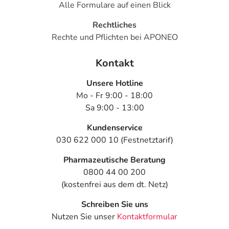
Dibutyladipat, Propylenglycoldicaprylocaprat,
Alle Formulare auf einen Blick
epoxidiertes Sojaöl, Stearinsäure, Polyvinylchlorid
Rechtliches
Adresse des Anbieters/Herstellers
Rechte und Pflichten bei APONEO
Elanco Deutschland GmbH
Kontakt
Rolf-Schwarz-Schütte-Platz 2
40789 Monheim am Rhein
Unsere Hotline
Mo - Fr 9:00 - 18:00
Das
PDF des Beipackzettels
können Sie sich oben
Sa 9:00 - 13:00
herunterladen.
Kundenservice
030 622 000 10 (Festnetztarif)
Pharmazeutische Beratung
0800 44 00 200
(kostenfrei aus dem dt. Netz)
Schreiben Sie uns
Nutzen Sie unser
Kontaktformular