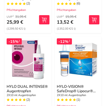
(2)
(6)
Augen
Pflichtangaben
Pflichtangaben
31,95 €
15,95 €
1
1
UVP
UVP
25,99 €
13,52 €
(1299,50 €/1 l)
(1352,00 €/1 l)
-15%
-12%
3
3
HYLO DUAL INTENSE®
HYLO-VISION®
Augentropfen
SafeDrop® Lipocur®
Augentropfen
2X10 ml Augentropfen
2X10 ml Augentropfen
(2)
(1)