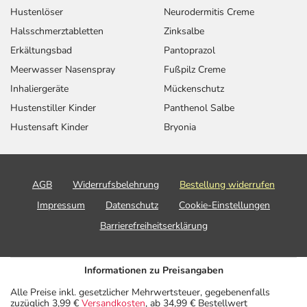
Hustenlöser
Neurodermitis Creme
Halsschmerztabletten
Zinksalbe
Erkältungsbad
Pantoprazol
Meerwasser Nasenspray
Fußpilz Creme
Inhaliergeräte
Mückenschutz
Hustenstiller Kinder
Panthenol Salbe
Hustensaft Kinder
Bryonia
AGB
Widerrufsbelehrung
Bestellung widerrufen
Impressum
Datenschutz
Cookie-Einstellungen
Barrierefreiheitserklärung
Informationen zu Preisangaben
Alle Preise inkl. gesetzlicher Mehrwertsteuer, gegebenenfalls
zuzüglich 3,99 €
Versandkosten
, ab 34,99 € Bestellwert