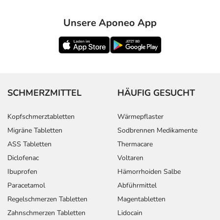
Unsere Aponeo App
SCHMERZMITTEL
HÄUFIG GESUCHT
Kopfschmerztabletten
Wärmepflaster
Migräne Tabletten
Sodbrennen Medikamente
ASS Tabletten
Thermacare
Diclofenac
Voltaren
Ibuprofen
Hämorrhoiden Salbe
Paracetamol
Abführmittel
Regelschmerzen Tabletten
Magentabletten
Zahnschmerzen Tabletten
Lidocain