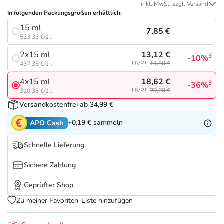
Refluthin, Lasea & Carmenthin Deals
Sport & Fitness
Täglich gut versorgt
inkl. MwSt. zzgl. Versand
In folgenden Packungsgrößen erhältlich:
15 ml
Salus Deals
Tierapotheke
7,85 €
523,33 €/1 l
13,12 €
2x15 ml
3
-10%
Vitamine & Mineralstoffe
UVP¹
14,50 €
437,33 €/1 l
18,62 €
4x15 ml
3
-36%
Marken
UVP¹
29,00 €
310,33 €/1 l
Versandkostenfrei ab 34,99 €
+0,19 €
sammeln
APO Cash
Schnelle Lieferung
Sichere Zahlung
Geprüfter Shop
Zu meiner Favoriten-Liste hinzufügen