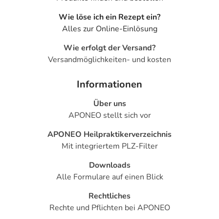
1 ml Lösung enthält: 1 mg hochgereinigtes
Wie löse ich ein Rezept ein?
Natriumhyaluronat, 0,0015 mg Polyhexanid (PHMB), 0,1
Alles zur Online-Einlösung
mg Natriumedetat (EDTA), isotonischen Phosphatpuffer,
Wie erfolgt der Versand?
gereinigtes Wasser.
Versandmöglichkeiten- und kosten
Adresse des Anbieters/Herstellers
Informationen
OmniVision GmbH
Lindberghstr. 9
Über uns
82178 Puchheim
APONEO stellt sich vor
elektronische Adresse: https://www.omnivision.de/
APONEO Heilpraktikerverzeichnis
Mit integriertem PLZ-Filter
Downloads
Alle Formulare auf einen Blick
Rechtliches
Rechte und Pflichten bei APONEO