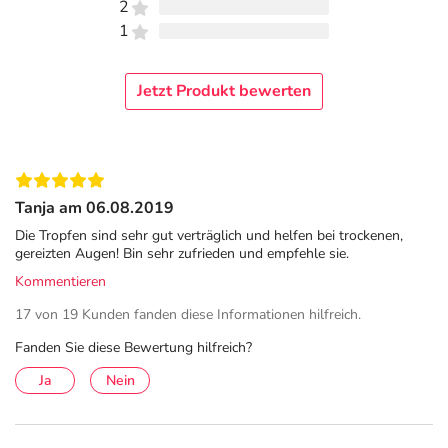
2
anderem in Strukturen des menschlichen Auges und im
1
Tränenfilm vor und ist daher besonders gut verträglich.
Hyaluronsäure kann ein Vielfaches ihres Volumens an
Wasser binden, haftet gut auf der Augenoberfläche und
Jetzt Produkt bewerten
ist viskoelastisch. HYLO-VISION® HD befeuchtet, benetzt
und schützt die Augenoberfläche und sorgt für einen
gleichmäßigen, stabilen und lang haftenden
Feuchtigkeitsfilm. So werden Beschwerden wie Brennen
und Tränen spürbar gelindert.
Tanja am 06.08.2019
Die Tropfen sind sehr gut verträglich und helfen bei trockenen,
Befeuchtende & schützende Augentropfen
gereizten Augen! Bin sehr zufrieden und empfehle sie.
Natürliche Augenbefeuchtung mit 0,1 % Hyaluronsäure
Kommentieren
Linderung bei brennenden, tränenden Augen und
17 von 19 Kunden fanden diese Informationen hilfreich.
Sandkorngefühl
Fanden Sie diese Bewertung hilfreich?
Leichtviskos
Ja
Nein
Wohltuend, langanhaltend und gut verträglich
Nach Anbruch 90 Tage verwendbar