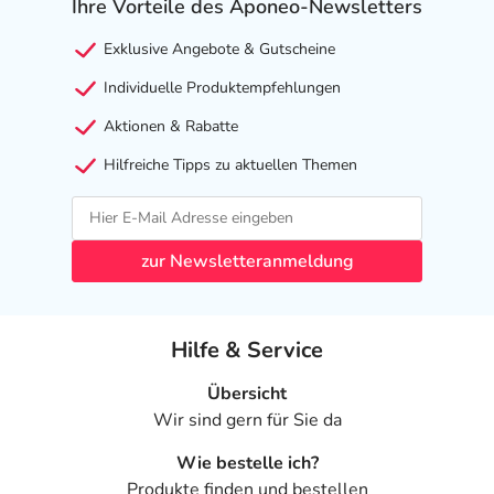
Ihre Vorteile des Aponeo-Newsletters
HYLO-VISION® HD Augentropfen sind zur Anwendung
bei Erwachsenen und Jugendlichen geeignet. Frauen in
Exklusive Angebote & Gutscheine
Schwangerschaft und Stillzeit sowie Kleinkinder sollten
Individuelle Produktempfehlungen
vor der Anwendung von HYLO-VISION® HD ihren
Aktionen & Rabatte
Augenarzt konsultieren.
HYLO-VISION® HD Augentropfen enthalten
Hilfreiche Tipps zu aktuellen Themen
Polyhexanid. Dabei handelt es sich um ein sanftes
Konservierungsmittel, das aufgrund seiner
antimikrobiellen Eigenschaften wirksam vor der
zur Newsletteranmeldung
Kontamination der Lösung schützt und zugleich sehr
gut verträglich ist. Bei Unverträglichkeiten oder
empfindlichen Augen stehen mit HYLO-VISION® Sine
leichtviskose Augentropfen ohne Konservierungsmittel
Hilfe & Service
zur Verfügung. Dabei handelt es sich um ein
Übersicht
Tränenersatzmittel in Einzeldosen, das dank der
Wir sind gern für Sie da
wiederverschließbaren Behältnisse nach der Öffnung
noch 12 Stunden anwendbar ist.
Wie bestelle ich?
Inhaltsstoffe
Produkte finden und bestellen