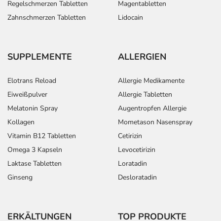
Regelschmerzen Tabletten
Magentabletten
Zahnschmerzen Tabletten
Lidocain
SUPPLEMENTE
ALLERGIEN
Elotrans Reload
Allergie Medikamente
Eiweißpulver
Allergie Tabletten
Melatonin Spray
Augentropfen Allergie
Kollagen
Mometason Nasenspray
Vitamin B12 Tabletten
Cetirizin
Omega 3 Kapseln
Levocetirizin
Laktase Tabletten
Loratadin
Ginseng
Desloratadin
ERKÄLTUNGEN
TOP PRODUKTE