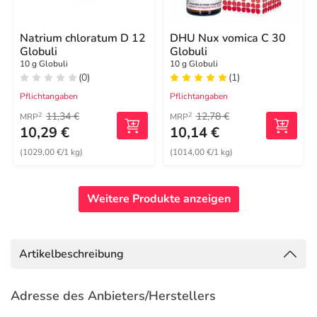
Natrium chloratum D 12
DHU Nux vomica C 30
Globuli
Globuli
10 g Globuli
10 g Globuli
(0)
(1)
Pflichtangaben
Pflichtangaben
11,34 €
12,78 €
2
2
MRP
MRP
10,29 €
10,14 €
(1029,00 €/1 kg)
(1014,00 €/1 kg)
Weitere Produkte anzeigen
Artikelbeschreibung
Adresse des Anbieters/Herstellers