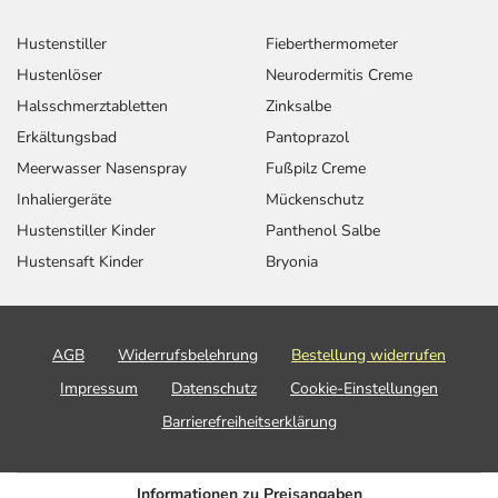
Hustenstiller
Fieberthermometer
Hustenlöser
Neurodermitis Creme
Halsschmerztabletten
Zinksalbe
Erkältungsbad
Pantoprazol
Meerwasser Nasenspray
Fußpilz Creme
Inhaliergeräte
Mückenschutz
Hustenstiller Kinder
Panthenol Salbe
Hustensaft Kinder
Bryonia
AGB
Widerrufsbelehrung
Bestellung widerrufen
Impressum
Datenschutz
Cookie-Einstellungen
Barrierefreiheitserklärung
Informationen zu Preisangaben