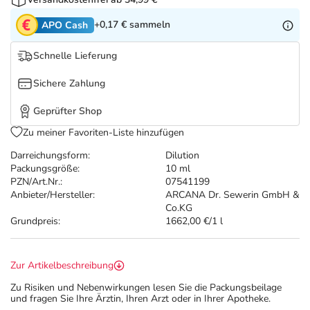
Refluthin, Lasea & Carmenthin Deals
Sport & Fitness
Täglich gut versorgt
+0,17 €
sammeln
APO Cash
Salus Deals
Tierapotheke
Schnelle Lieferung
Vitamine & Mineralstoffe
Sichere Zahlung
Geprüfter Shop
Marken
Zu meiner Favoriten-Liste hinzufügen
Darreichungsform:
Dilution
Packungsgröße:
10 ml
PZN/Art.Nr.:
07541199
Anbieter/Hersteller:
ARCANA Dr. Sewerin GmbH &
Co.KG
Grundpreis:
1662,00 €/1 l
Zur Artikelbeschreibung
Zu Risiken und Nebenwirkungen lesen Sie die Packungsbeilage
und fragen Sie Ihre Ärztin, Ihren Arzt oder in Ihrer Apotheke.