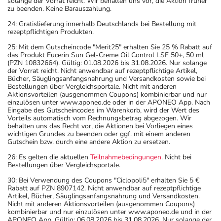
solange der Vorrat reicht. Wir behalten uns vor, die Aktion früher
zu beenden. Keine Barauszahlung.
24: Gratislieferung innerhalb Deutschlands bei Bestellung mit
rezeptpflichtigen Produkten.
25: Mit dem Gutscheincode "Merit25" erhalten Sie 25 % Rabatt auf
das Produkt Eucerin Sun Gel-Creme Oil Control LSF 50+, 50 ml
(PZN 10832664). Gültig: 01.08.2026 bis 31.08.2026. Nur solange
der Vorrat reicht. Nicht anwendbar auf rezeptpflichtige Artikel,
Bücher, Säuglingsanfangsnahrung und Versandkosten sowie bei
Bestellungen über Vergleichsportale. Nicht mit anderen
Aktionsvorteilen (ausgenommen Coupons) kombinierbar und nur
einzulösen unter www.aponeo.de oder in der APONEO App. Nach
Eingabe des Gutscheincodes im Warenkorb, wird der Wert des
Vorteils automatisch vom Rechnungsbetrag abgezogen. Wir
behalten uns das Recht vor, die Aktionen bei Vorliegen eines
wichtigen Grundes zu beenden oder ggf. mit einem anderen
Gutschein bzw. durch eine andere Aktion zu ersetzen.
26: Es gelten die aktuellen
Teilnahmebedingungen
. Nicht bei
Bestellungen über Vergleichsportale.
30: Bei Verwendung des Coupons "Ciclopoli5" erhalten Sie 5 €
Rabatt auf PZN 8907142. Nicht anwendbar auf rezeptpflichtige
Artikel, Bücher, Säuglingsanfangsnahrung und Versandkosten.
Nicht mit anderen Aktionsvorteilen (ausgenommen Coupons)
kombinierbar und nur einzulösen unter www.aponeo.de und in der
APONEO App. Gültig: 06.08.2026 bis 31.08.2026. Nur solange der