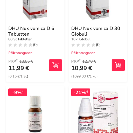
DHU Nux vomica D 6
DHU Nux vomica D 30
Tabletten
Globuli
80 St Tabletten
10 g Globuli
(0)
(0)
Pflichtangaben
Pflichtangaben
13,85 €
12,70 €
2
2
MRP
MRP
11,99 €
10,99 €
(0,15 €/1 St)
(1099,00 €/1 kg)
-9%
-21%
4
4