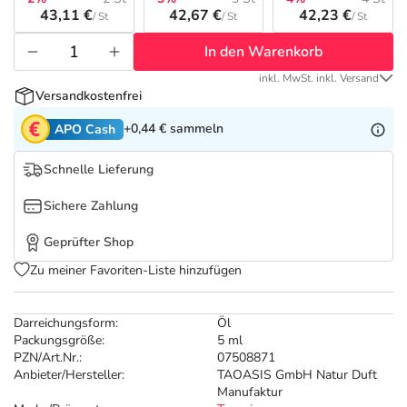
Refluthin, Lasea & Carmenthin Deals
Sport & Fitness
Täglich gut versorgt
43,11 €
42,67 €
42,23 €
/ St
/ St
/ St
In den Warenkorb
Salus Deals
Tierapotheke
inkl. MwSt. inkl. Versand
Versandkostenfrei
Vitamine & Mineralstoffe
+0,44 €
sammeln
APO Cash
Marken
Schnelle Lieferung
Sichere Zahlung
Geprüfter Shop
Zu meiner Favoriten-Liste hinzufügen
Darreichungsform:
Öl
Packungsgröße:
5 ml
PZN/Art.Nr.:
07508871
Anbieter/Hersteller:
TAOASIS GmbH Natur Duft
Manufaktur