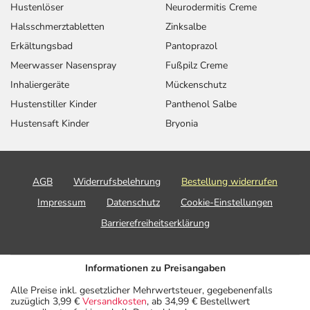
Hustenlöser
Neurodermitis Creme
Halsschmerztabletten
Zinksalbe
Erkältungsbad
Pantoprazol
Meerwasser Nasenspray
Fußpilz Creme
Inhaliergeräte
Mückenschutz
Hustenstiller Kinder
Panthenol Salbe
Hustensaft Kinder
Bryonia
AGB
Widerrufsbelehrung
Bestellung widerrufen
Impressum
Datenschutz
Cookie-Einstellungen
Barrierefreiheitserklärung
Informationen zu Preisangaben
Alle Preise inkl. gesetzlicher Mehrwertsteuer, gegebenenfalls
zuzüglich 3,99 €
Versandkosten
, ab 34,99 € Bestellwert