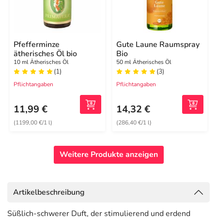
Pfefferminze
Gute Laune Raumspray
ätherisches Öl bio
Bio
10 ml Ätherisches Öl
50 ml Ätherisches Öl
(1)
(3)
Pflichtangaben
Pflichtangaben
11,99 €
14,32 €
(1199,00 €/1 l)
(286,40 €/1 l)
Weitere Produkte anzeigen
Artikelbeschreibung
Süßlich-schwerer Duft, der stimulierend und erdend