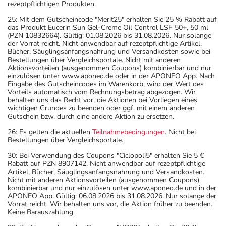
rezeptpflichtigen Produkten.
25: Mit dem Gutscheincode "Merit25" erhalten Sie 25 % Rabatt auf
das Produkt Eucerin Sun Gel-Creme Oil Control LSF 50+, 50 ml
(PZN 10832664). Gültig: 01.08.2026 bis 31.08.2026. Nur solange
der Vorrat reicht. Nicht anwendbar auf rezeptpflichtige Artikel,
Bücher, Säuglingsanfangsnahrung und Versandkosten sowie bei
Bestellungen über Vergleichsportale. Nicht mit anderen
Aktionsvorteilen (ausgenommen Coupons) kombinierbar und nur
einzulösen unter www.aponeo.de oder in der APONEO App. Nach
Eingabe des Gutscheincodes im Warenkorb, wird der Wert des
Vorteils automatisch vom Rechnungsbetrag abgezogen. Wir
behalten uns das Recht vor, die Aktionen bei Vorliegen eines
wichtigen Grundes zu beenden oder ggf. mit einem anderen
Gutschein bzw. durch eine andere Aktion zu ersetzen.
26: Es gelten die aktuellen
Teilnahmebedingungen
. Nicht bei
Bestellungen über Vergleichsportale.
30: Bei Verwendung des Coupons "Ciclopoli5" erhalten Sie 5 €
Rabatt auf PZN 8907142. Nicht anwendbar auf rezeptpflichtige
Artikel, Bücher, Säuglingsanfangsnahrung und Versandkosten.
Nicht mit anderen Aktionsvorteilen (ausgenommen Coupons)
kombinierbar und nur einzulösen unter www.aponeo.de und in der
APONEO App. Gültig: 06.08.2026 bis 31.08.2026. Nur solange der
Vorrat reicht. Wir behalten uns vor, die Aktion früher zu beenden.
Keine Barauszahlung.