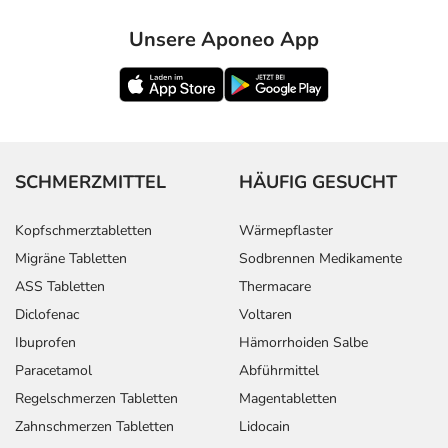
Unsere Aponeo App
SCHMERZMITTEL
HÄUFIG GESUCHT
Kopfschmerztabletten
Wärmepflaster
Migräne Tabletten
Sodbrennen Medikamente
ASS Tabletten
Thermacare
Diclofenac
Voltaren
Ibuprofen
Hämorrhoiden Salbe
Paracetamol
Abführmittel
Regelschmerzen Tabletten
Magentabletten
Zahnschmerzen Tabletten
Lidocain