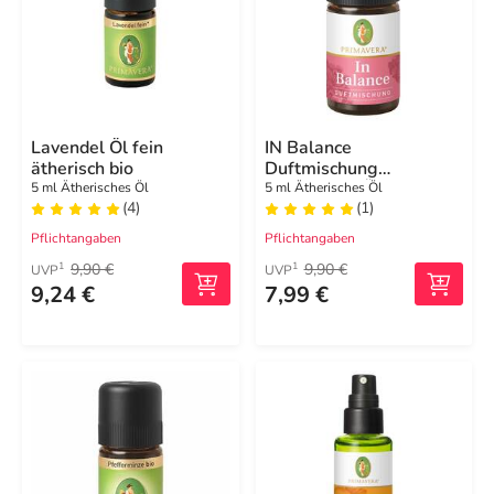
Lavendel Öl fein
IN Balance
ätherisch bio
Duftmischung
ätherisches Öl
5 ml Ätherisches Öl
5 ml Ätherisches Öl
(4)
(1)
Pflichtangaben
Pflichtangaben
9,90 €
9,90 €
1
1
UVP
UVP
9,24 €
7,99 €