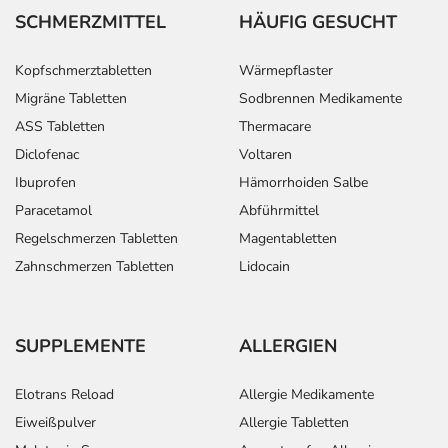
SCHMERZMITTEL
HÄUFIG GESUCHT
Kopfschmerztabletten
Wärmepflaster
Migräne Tabletten
Sodbrennen Medikamente
ASS Tabletten
Thermacare
Diclofenac
Voltaren
Ibuprofen
Hämorrhoiden Salbe
Paracetamol
Abführmittel
Regelschmerzen Tabletten
Magentabletten
Zahnschmerzen Tabletten
Lidocain
SUPPLEMENTE
ALLERGIEN
Elotrans Reload
Allergie Medikamente
Eiweißpulver
Allergie Tabletten