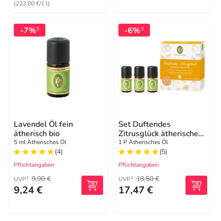
(223,00 €/1 l)
-7%
-6%
3
3
Lavendel Öl fein
Set Duftendes
ätherisch bio
Zitrusglück ätherisches
Öl
5 ml Ätherisches Öl
1 P Ätherisches Öl
(4)
(5)
Pflichtangaben
Pflichtangaben
9,90 €
18,50 €
1
1
UVP
UVP
9,24 €
17,47 €