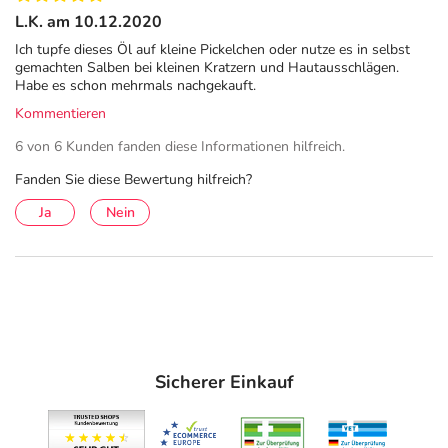
L.K. am 10.12.2020
Inverkehrbringer zu ergänzen) Haut mit Wasser
abwaschen / duschen. Alle kontaminierten
Ich tupfe dieses Öl auf kleine Pickelchen oder nutze es in selbst
gemachten Salben bei kleinen Kratzern und Hautausschlägen.
Kleidungsstücke sofort ausziehen. Unter Verschluss
Habe es schon mehrmals nachgekauft.
aufbewahren.
Kommentieren
Adresse des Anbieters/Herstellers
6 von 6 Kunden fanden diese Informationen hilfreich.
Primavera Life GmbH
Fanden Sie diese Bewertung hilfreich?
Naturparadies 1
Ja
Nein
87466 Oy-Mittelberg
elektronische Adresse: info@primaveralife.com
Angaben gem. EU-Produktsicherheitsverordnung (GPSR)
anzeigen
Dieses Produkt ist für den privaten Gebrauch bestimmt.
Sicherer Einkauf