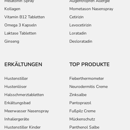
Melatonin Spray
Augentropfen Allergie
Kollagen
Mometason Nasenspray
Vitamin B12 Tabletten
Cetirizin
Omega 3 Kapseln
Levocetirizin
Laktase Tabletten
Loratadin
Ginseng
Desloratadin
ERKÄLTUNGEN
TOP PRODUKTE
Hustenstiller
Fieberthermometer
Hustenlöser
Neurodermitis Creme
Halsschmerztabletten
Zinksalbe
Erkältungsbad
Pantoprazol
Meerwasser Nasenspray
Fußpilz Creme
Inhaliergeräte
Mückenschutz
Hustenstiller Kinder
Panthenol Salbe