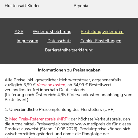
Hustensaft Kinder
Bryonia
AGB
Widerrufsbelehrung
Bestellung widerrufen
Impressum
Datenschutz
Cookie-Einstellungen
Barrierefreiheitserklärung
Informationen zu Preisangaben
Alle Preise inkl. gesetzlicher Mehrwertsteuer, gegebenenfalls
zuzüglich 3,99 €
Versandkosten
, ab 34,99 € Bestellwert
versandkostenfrei innerhalb Deutschlands.
(Lieferung nach Österreich: 4,95 € Versandkosten unabhängig vom
Bestellwert)
1: Unverbindliche Preisempfehlung des Herstellers (UVP)
2:
MediPreis-Referenzpreis (MRP)
: der höchste Verkaufspreis, den
die Arzneimittel-Preisvergleichsseite www.medipreis.de für dieses
Produkt ausweist (Stand: 10.08.2026). Produktpreise können sich
zwischenzeitlich geändert und damit die Rangfolge der