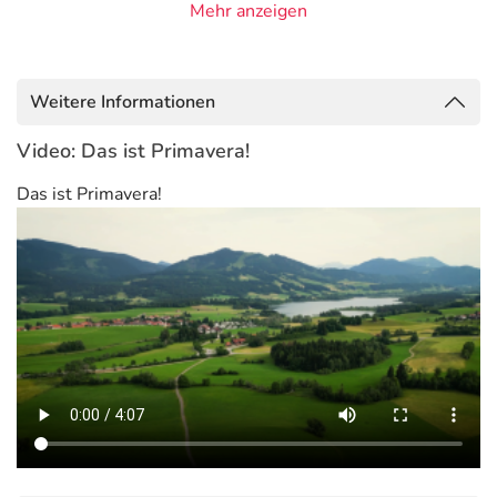
30 % eine Qualität vorliegt, die Hautfreundlichkeit mit
Mehr anzeigen
optimaler Wirksamkeit verbindet.
Duftnote: Herznote
Weitere Informationen
Duftprofil: frisch, krautig, würzig
Video: Das ist Primavera!
Duftwirkung: erfrischend, vitalisierend
Das ist Primavera!
Herkunft: Australien
Pflanzenteil: Blatt
Gewinnung: Destillation
Qualität: kontrolliert biologischer Anbau, NATRUE
Biokosmetik, Vegan
Anwendung
Kosmetikum für die Aromapflege. Max. 12 Tropfen mit 50
ml Mandelöl* bio mischen.