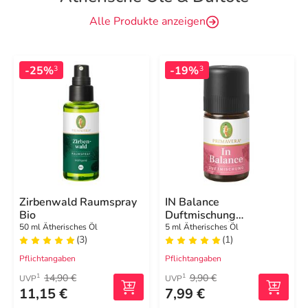
Alle Produkte anzeigen
-25%
-19%
3
3
Zirbenwald Raumspray
IN Balance
Bio
Duftmischung
ätherisches Öl
50 ml Ätherisches Öl
5 ml Ätherisches Öl
(3)
(1)
Pflichtangaben
Pflichtangaben
14,90 €
9,90 €
1
1
UVP
UVP
11,15 €
7,99 €