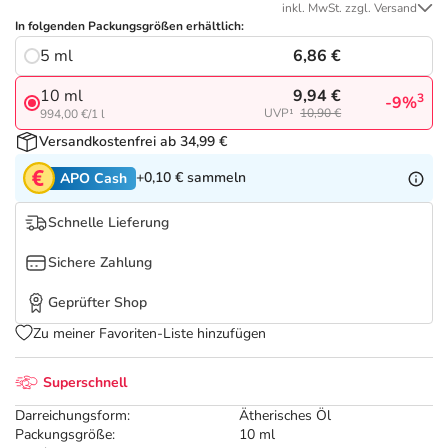
Refluthin, Lasea & Carmenthin Deals
Sport & Fitness
Täglich gut versorgt
inkl. MwSt. zzgl. Versand
In folgenden Packungsgrößen erhältlich:
6,86 €
5 ml
Salus Deals
Tierapotheke
9,94 €
10 ml
3
-9%
UVP¹
10,90 €
994,00 €/1 l
Vitamine & Mineralstoffe
Versandkostenfrei ab 34,99 €
Marken
+0,10 €
sammeln
APO Cash
Schnelle Lieferung
Sichere Zahlung
Geprüfter Shop
Zu meiner Favoriten-Liste hinzufügen
Superschnell
Darreichungsform:
Ätherisches Öl
Packungsgröße:
10 ml