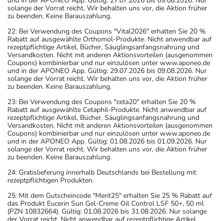
und in der APONEO App. Gültig: 27.07.2026 bis 09.08.2026. Nur
solange der Vorrat reicht. Wir behalten uns vor, die Aktion früher
zu beenden. Keine Barauszahlung.
22: Bei Verwendung des Coupons "Vital2026" erhalten Sie 20 %
Rabatt auf ausgewählte Orthomol-Produkte. Nicht anwendbar auf
rezeptpflichtige Artikel, Bücher, Säuglingsanfangsnahrung und
Versandkosten. Nicht mit anderen Aktionsvorteilen (ausgenommen
Coupons) kombinierbar und nur einzulösen unter www.aponeo.de
und in der APONEO App. Gültig: 29.07.2026 bis 09.08.2026. Nur
solange der Vorrat reicht. Wir behalten uns vor, die Aktion früher
zu beenden. Keine Barauszahlung.
23: Bei Verwendung des Coupons "ceta20" erhalten Sie 20 %
Rabatt auf ausgewählte Cetaphil-Produkte. Nicht anwendbar auf
rezeptpflichtige Artikel, Bücher, Säuglingsanfangsnahrung und
Versandkosten. Nicht mit anderen Aktionsvorteilen (ausgenommen
Coupons) kombinierbar und nur einzulösen unter www.aponeo.de
und in der APONEO App. Gültig: 01.08.2026 bis 01.09.2026. Nur
solange der Vorrat reicht. Wir behalten uns vor, die Aktion früher
zu beenden. Keine Barauszahlung.
24: Gratislieferung innerhalb Deutschlands bei Bestellung mit
rezeptpflichtigen Produkten.
25: Mit dem Gutscheincode "Merit25" erhalten Sie 25 % Rabatt auf
das Produkt Eucerin Sun Gel-Creme Oil Control LSF 50+, 50 ml
(PZN 10832664). Gültig: 01.08.2026 bis 31.08.2026. Nur solange
der Vorrat reicht. Nicht anwendbar auf rezeptpflichtige Artikel,