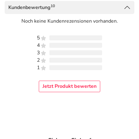
auskennen, finden Sie unter
www.regenaplex.de
.
10
Kundenbewertung
Adresse des Anbieters/Herstellers
Noch keine Kundenrezensionen vorhanden.
REGENAPLEX GmbH
Opelstrasse 5A
5
78467 Konstanz
4
3
Das
PDF des Beipackzettels
können Sie sich oben
2
herunterladen.
1
Jetzt Produkt bewerten