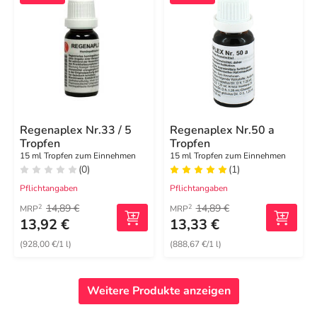
Regenaplex Nr.33 / 5
Regenaplex Nr.50 a
Tropfen
Tropfen
15 ml Tropfen zum Einnehmen
15 ml Tropfen zum Einnehmen
(0)
(1)
Pflichtangaben
Pflichtangaben
14,89 €
14,89 €
2
2
MRP
MRP
13,92 €
13,33 €
(928,00 €/1 l)
(888,67 €/1 l)
Weitere Produkte anzeigen