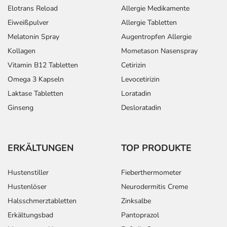
Elotrans Reload
Allergie Medikamente
Eiweißpulver
Allergie Tabletten
Melatonin Spray
Augentropfen Allergie
Kollagen
Mometason Nasenspray
Vitamin B12 Tabletten
Cetirizin
Omega 3 Kapseln
Levocetirizin
Laktase Tabletten
Loratadin
Ginseng
Desloratadin
ERKÄLTUNGEN
TOP PRODUKTE
Hustenstiller
Fieberthermometer
Hustenlöser
Neurodermitis Creme
Halsschmerztabletten
Zinksalbe
Erkältungsbad
Pantoprazol