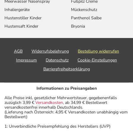
Meerwasser Nasenspray
Fußpilz Creme
Inhaliergeräte
Mückenschutz
Hustenstiller Kinder
Panthenol Salbe
Hustensaft Kinder
Bryonia
AGB
Widerrufsbelehrung
Bestellung widerrufen
Impressum
Datenschutz
Cookie-Einstellungen
Barrierefreiheitserklärung
Informationen zu Preisangaben
Alle Preise inkl. gesetzlicher Mehrwertsteuer, gegebenenfalls
zuzüglich 3,99 €
Versandkosten
, ab 34,99 € Bestellwert
versandkostenfrei innerhalb Deutschlands.
(Lieferung nach Österreich: 4,95 € Versandkosten unabhängig vom
Bestellwert)
1: Unverbindliche Preisempfehlung des Herstellers (UVP)