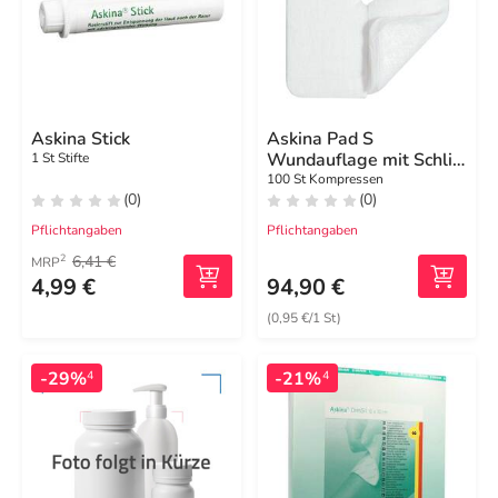
Askina Stick
Askina Pad S
Wundauflage mit Schlitz
1 St Stifte
5x5 cm n.haft.
100 St Kompressen
(0)
(0)
Pflichtangaben
Pflichtangaben
6,41 €
2
MRP
4,99 €
94,90 €
(0,95 €/1 St)
-29%
-21%
4
4