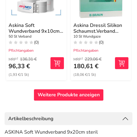
Askina Soft
Askina Dressil Silikon
Wundverband 9x10cm
Schaumst.Verband
steril
10x10cm
50 St Verband
10 St Wundgaze
(0)
(0)
Pflichtangaben
Pflichtangaben
136,31 €
229,06 €
2
2
MRP
MRP
96,33 €
180,61 €
(1,93 €/1 St)
(18,06 €/1 St)
Weitere Produkte anzeigen
Artikelbeschreibung
ASKINA Soft Wundverband 9x20cm steril