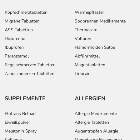
Kopfschmerztabletten
Wärmepflaster
Migräne Tabletten
Sodbrennen Medikamente
ASS Tabletten
Thermacare
Diclofenac
Voltaren
Ibuprofen
Hämorrhoiden Salbe
Paracetamol
Abführmittel
Regelschmerzen Tabletten
Magentabletten
Zahnschmerzen Tabletten
Lidocain
SUPPLEMENTE
ALLERGIEN
Elotrans Reload
Allergie Medikamente
Eiweißpulver
Allergie Tabletten
Melatonin Spray
Augentropfen Allergie
Kollagen
Mometason Nasenspray