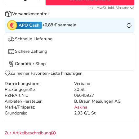
Refluthin, Lasea & Carmenthin Deals
Sport & Fitness
Täglich gut versorgt
inkl. MwSt. inkl. Versand
Versandkostenfrei
Salus Deals
Tierapotheke
+0,88 €
sammeln
APO Cash
Vitamine & Mineralstoffe
Schnelle Lieferung
Sichere Zahlung
Marken
Geprüfter Shop
Zu meiner Favoriten-Liste hinzufügen
Darreichungsform:
Verband
Packungsgröße:
30 St
PZN/Art.Nr.:
06645927
Anbieter/Hersteller:
B. Braun Melsungen AG
Marke/Präparat:
Askina
Grundpreis:
2,93 €/1 St
Zur Artikelbeschreibung