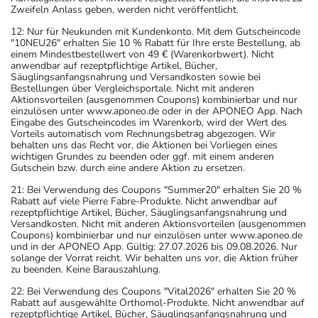
Zweifeln Anlass geben, werden nicht veröffentlicht.
12: Nur für Neukunden mit Kundenkonto. Mit dem Gutscheincode
"10NEU26" erhalten Sie 10 % Rabatt für Ihre erste Bestellung, ab
einem Mindestbestellwert von 49 € (Warenkorbwert). Nicht
anwendbar auf rezeptpflichtige Artikel, Bücher,
Säuglingsanfangsnahrung und Versandkosten sowie bei
Bestellungen über Vergleichsportale. Nicht mit anderen
Aktionsvorteilen (ausgenommen Coupons) kombinierbar und nur
einzulösen unter www.aponeo.de oder in der APONEO App. Nach
Eingabe des Gutscheincodes im Warenkorb, wird der Wert des
Vorteils automatisch vom Rechnungsbetrag abgezogen. Wir
behalten uns das Recht vor, die Aktionen bei Vorliegen eines
wichtigen Grundes zu beenden oder ggf. mit einem anderen
Gutschein bzw. durch eine andere Aktion zu ersetzen.
21: Bei Verwendung des Coupons "Summer20" erhalten Sie 20 %
Rabatt auf viele Pierre Fabre-Produkte. Nicht anwendbar auf
rezeptpflichtige Artikel, Bücher, Säuglingsanfangsnahrung und
Versandkosten. Nicht mit anderen Aktionsvorteilen (ausgenommen
Coupons) kombinierbar und nur einzulösen unter www.aponeo.de
und in der APONEO App. Gültig: 27.07.2026 bis 09.08.2026. Nur
solange der Vorrat reicht. Wir behalten uns vor, die Aktion früher
zu beenden. Keine Barauszahlung.
22: Bei Verwendung des Coupons "Vital2026" erhalten Sie 20 %
Rabatt auf ausgewählte Orthomol-Produkte. Nicht anwendbar auf
rezeptpflichtige Artikel, Bücher, Säuglingsanfangsnahrung und