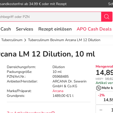
sandkostenfrei ab 34.99 € oder mit Rezept
Sc
 Cash
Services
Rezept einlösen
APO Cash Deals
Tuberculinum
Tuberculinum Bovinum Arcana LM 12 Dilution
cana LM 12 Dilution, 10 ml
Mengenrab
Darreichungsform:
Dilution
14,8
Packungsgröße:
10 ml
PZN/Art.Nr.:
05968485
16,6
MRP²
Anbieter/Hersteller:
ARCANA Dr. Sewerin
Artikel ve
GmbH & Co.KG
Mehr k
Marke/Präparat:
Arcana
-2%
Grundpreis:
1489,00 €/1 l
14,5