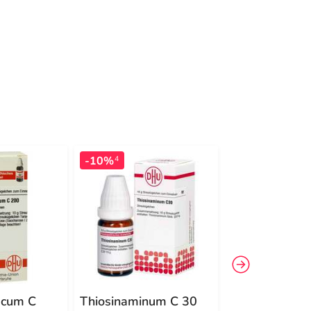
-10%
-17%
4
4
acum C
Thiosinaminum C 30
DHU Thuja Ex