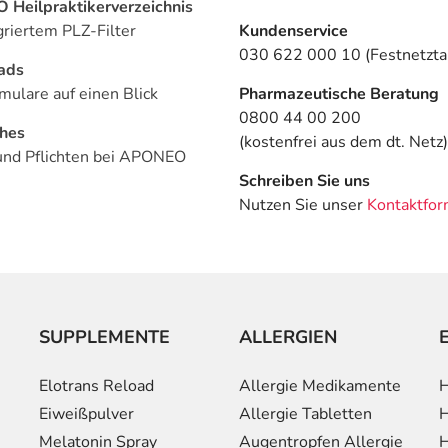
Heilpraktikerverzeichnis
griertem PLZ-Filter
Kundenservice
030 622 000 10 (Festnetztar
ads
mulare auf einen Blick
Pharmazeutische Beratung
0800 44 00 200
ches
(kostenfrei aus dem dt. Netz)
und Pflichten bei APONEO
Schreiben Sie uns
Nutzen Sie unser
Kontaktfor
SUPPLEMENTE
ALLERGIEN
Elotrans Reload
Allergie Medikamente
H
Eiweißpulver
Allergie Tabletten
H
Melatonin Spray
Augentropfen Allergie
H