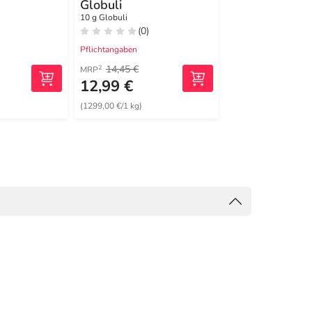
Globuli
Tinktur
10 g Globuli
20 ml Extrakt
(0)
(1)
Pflichtangaben
Pflichtangaben
14,45 €
13,73 €
2
2
MRP
MRP
12,99 €
11,33 €
(1299,00 €/1 kg)
(566,50 €/1 l)