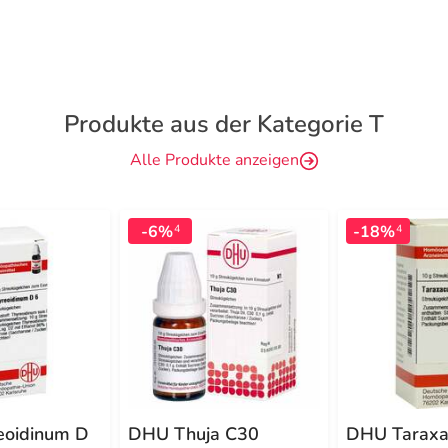
Produkte aus der Kategorie T
Alle Produkte anzeigen
-6%
-18%
4
4
eoidinum D
DHU Thuja C30
DHU Tarax