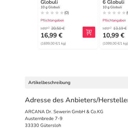
Globuli
6 Globuli
10 g Globuli
10 g Globuli
(0)
(
Pflichtangaben
Pflichtangaben
20,50 €
13,19 €
2
2
MRP
MRP
16,99 €
10,99 €
(1699,00 €/1 kg)
(1099,00 €/1 kg
Artikelbeschreibung
Adresse des Anbieters/Herstelle
ARCANA Dr. Sewerin GmbH & Co.KG
Austernbrede 7-9
33330 Gütersloh