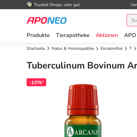
Trusted Shops: sehr gut
Ver
Produkte
Tierapotheke
Aktionen
APO
Startseite
Natur & Homöopathie
Einzelmittel
T
Tuberculinum Bovinum Ar
-10%
4