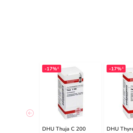
-17%
-17%
4
4
DHU Thuja C 200
DHU Thyr