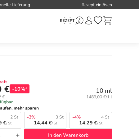
hnelle Lieferung
Rezept einlösen
att
9 €
-10%
4
10 ml
Grundpreis:
2 €
1489,00 €/1 l
rfügbar
aufen, mehr sparen
2 St
-3%
3 St
-4%
4 St
9 €
14,44 €
14,29 €
/ St
/ St
/ St
In den Warenkorb