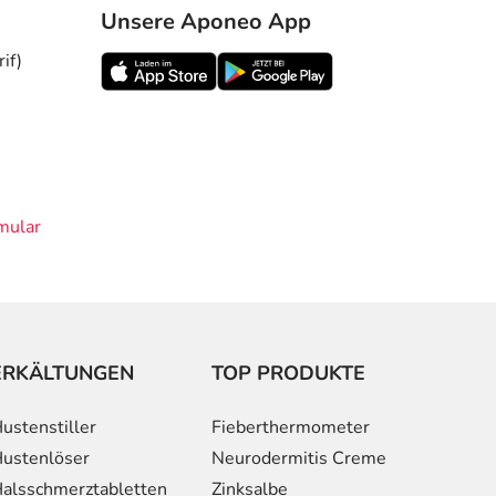
Unsere Aponeo App
if)
mular
ERKÄLTUNGEN
TOP PRODUKTE
ustenstiller
Fieberthermometer
ustenlöser
Neurodermitis Creme
alsschmerztabletten
Zinksalbe