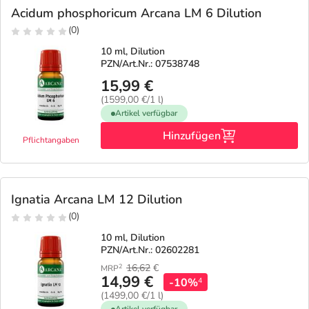
Acidum phosphoricum Arcana LM 6 Dilution
(0)
10 ml, Dilution
PZN/Art.Nr.: 07538748
15,99 €
(1599,00 €/1 l)
Artikel verfügbar
Hinzufügen
Pflichtangaben
Ignatia Arcana LM 12 Dilution
(0)
10 ml, Dilution
PZN/Art.Nr.: 02602281
16,62
€
2
MRP
14,99 €
-10%
4
(1499,00 €/1 l)