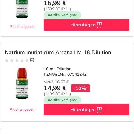
15,99 €
(1599,00 €/1 l)
Artikel verfügbar
Hinzufügen
Pflichtangaben
Natrium muriaticum Arcana LM 18 Dilution
(0)
10 ml, Dilution
PZN/Art.Nr.: 07541242
16,62
€
2
MRP
14,99 €
-10%
4
(1499,00 €/1 l)
Artikel verfügbar
Hinzufügen
Pflichtangaben