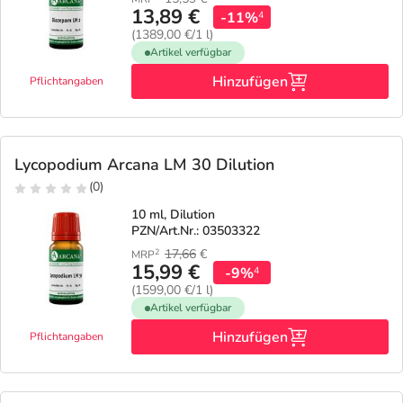
13,89 €
-11%
4
(1389,00 €/1 l)
Artikel verfügbar
Hinzufügen
Pflichtangaben
Lycopodium Arcana LM 30 Dilution
(0)
10 ml, Dilution
PZN/Art.Nr.: 03503322
17,66
€
2
MRP
15,99 €
-9%
4
(1599,00 €/1 l)
Artikel verfügbar
Hinzufügen
Pflichtangaben