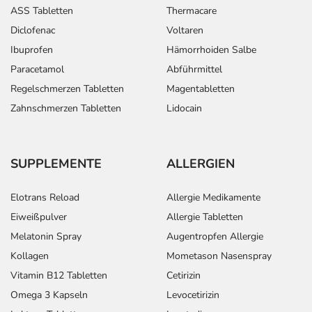
ASS Tabletten
Thermacare
Diclofenac
Voltaren
Ibuprofen
Hämorrhoiden Salbe
Paracetamol
Abführmittel
Regelschmerzen Tabletten
Magentabletten
Zahnschmerzen Tabletten
Lidocain
SUPPLEMENTE
ALLERGIEN
Elotrans Reload
Allergie Medikamente
Eiweißpulver
Allergie Tabletten
Melatonin Spray
Augentropfen Allergie
Kollagen
Mometason Nasenspray
Vitamin B12 Tabletten
Cetirizin
Omega 3 Kapseln
Levocetirizin