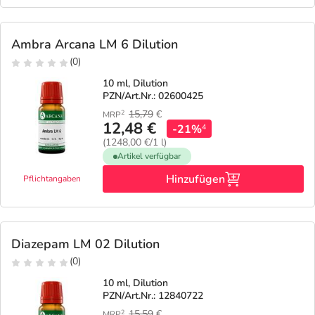
Ambra Arcana LM 6 Dilution
(0)
10 ml, Dilution
PZN/Art.Nr.: 02600425
15,79
€
2
MRP
12,48 €
-21%
4
(1248,00 €/1 l)
Artikel verfügbar
Hinzufügen
Pflichtangaben
Diazepam LM 02 Dilution
(0)
10 ml, Dilution
PZN/Art.Nr.: 12840722
15,59
€
2
MRP