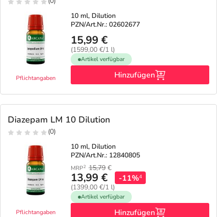
Refluthin, Lasea & Carmenthin Deals
Sport & Fitness
Täglich gut versorgt
(0)
10 ml, Dilution
PZN/Art.Nr.: 02602677
Salus Deals
Tierapotheke
15,99 €
(1599,00 €/1 l)
Vitamine & Mineralstoffe
Artikel verfügbar
Hinzufügen
Pflichtangaben
Marken
Diazepam LM 10 Dilution
(0)
10 ml, Dilution
PZN/Art.Nr.: 12840805
15,79
€
2
MRP
13,99 €
-11%
4
(1399,00 €/1 l)
Artikel verfügbar
Hinzufügen
Pflichtangaben