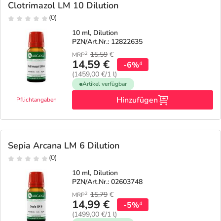
Clotrimazol LM 10 Dilution
(0)
10 ml, Dilution
PZN/Art.Nr.: 12822635
15,59
€
2
MRP
14,59 €
-6%
4
(1459,00 €/1 l)
Artikel verfügbar
Hinzufügen
Pflichtangaben
Sepia Arcana LM 6 Dilution
(0)
10 ml, Dilution
PZN/Art.Nr.: 02603748
15,79
€
2
MRP
14,99 €
-5%
4
(1499,00 €/1 l)