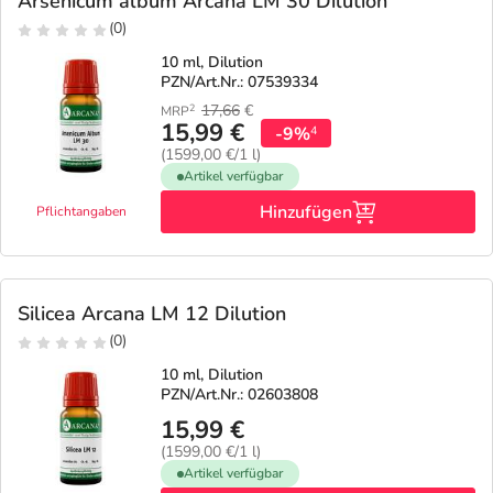
Arsenicum album Arcana LM 30 Dilution
(0)
10 ml, Dilution
PZN/Art.Nr.: 07539334
17,66
€
2
MRP
15,99 €
-9%
4
(1599,00 €/1 l)
Artikel verfügbar
Hinzufügen
Pflichtangaben
Silicea Arcana LM 12 Dilution
(0)
10 ml, Dilution
PZN/Art.Nr.: 02603808
15,99 €
(1599,00 €/1 l)
Artikel verfügbar