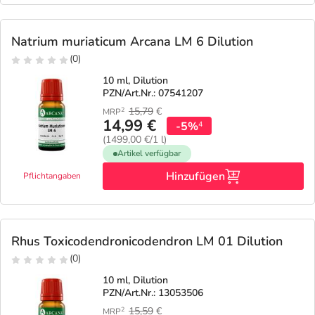
Natrium muriaticum Arcana LM 6 Dilution
(0)
10 ml, Dilution
PZN/Art.Nr.: 07541207
15,79
€
2
MRP
14,99 €
-5%
4
(1499,00 €/1 l)
Artikel verfügbar
Hinzufügen
Pflichtangaben
Rhus Toxicodendronicodendron LM 01 Dilution
(0)
10 ml, Dilution
PZN/Art.Nr.: 13053506
15,59
€
2
MRP