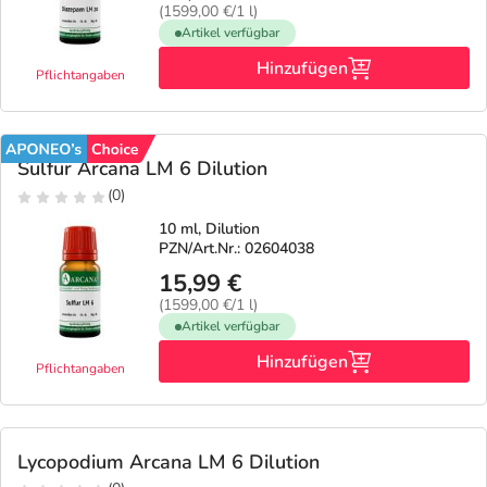
(1599,00 €/1 l)
Artikel verfügbar
Geschenkideen
Fragen und Antworten
5% Extra Cash
Diabetes
Hinzufügen
Pflichtangaben
Aktuelle Coupons
Kontakt
Avene & Ducray Deals
Körperpflege & Kosmetik
7
Sulfur Arcana LM 6 Dilution
Ratgeber
Eucerin Deals
Liebe & Erotik
Summer SALE
(0)
10 ml, Dilution
Beliebte Beiträge
Evolsin Deals
Mutter & Kind
Reiseapotheke
PZN/Art.Nr.: 02604038
15,99 €
E-Rezept einlösen
Frontline & Frontpro Deals
Nahrungsergänzung
Insektenschutz
(1599,00 €/1 l)
Artikel verfügbar
E-Rezept App
Nattermann Deals
Hinzufügen
Natur & Homöopathie
Sonnenpflege
Pflichtangaben
R(h)ein Nutrition Deals
Sanitätshaus
Sommerpflege für Haar und Kopfhaut
Lycopodium Arcana LM 6 Dilution