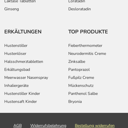
Laktase Tabletten
Loratadin
Ginseng
Desloratadin
ERKÄLTUNGEN
TOP PRODUKTE
Hustenstiller
Fieberthermometer
Hustenlöser
Neurodermitis Creme
Halsschmerztabletten
Zinksalbe
Erkältungsbad
Pantoprazol
Meerwasser Nasenspray
Fußpilz Creme
Inhaliergeräte
Mückenschutz
Hustenstiller Kinder
Panthenol Salbe
Hustensaft Kinder
Bryonia
AGB
Widerrufsbelehrung
Bestellung widerrufen