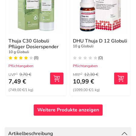
Thuja C30 Globuli
DHU Thuja D 12 Globuli
Pflüger Dosierspender
10 g Globuli
10 g Globuli
(8)
(0)
Pflichtangaben
Pflichtangaben
9,70 €
12,30 €
1
2
UVP
MRP
7,49 €
10,99 €
(749,00 €/1 kg)
(1099,00 €/1 kg)
Weitere Produkte anzeigen
Artikelbeschreibung