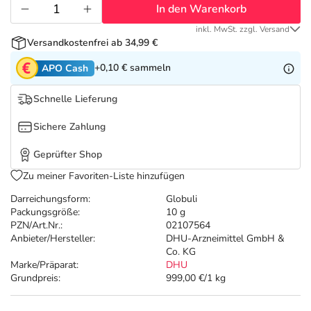
Refluthin, Lasea & Carmenthin Deals
Sport & Fitness
Täglich gut versorgt
In den Warenkorb
inkl. MwSt. zzgl. Versand
Salus Deals
Tierapotheke
Versandkostenfrei ab 34,99 €
+0,10 €
sammeln
APO Cash
Vitamine & Mineralstoffe
Schnelle Lieferung
Marken
Sichere Zahlung
Geprüfter Shop
Zu meiner Favoriten-Liste hinzufügen
Darreichungsform:
Globuli
Packungsgröße:
10 g
PZN/Art.Nr.:
02107564
Anbieter/Hersteller:
DHU-Arzneimittel GmbH &
Co. KG
Marke/Präparat:
DHU
Grundpreis:
999,00 €/1 kg