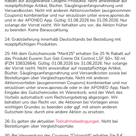
Rabatt auf ausgewählte Cetaphil-Produkte. Nicht anwendbar auf
rezeptpflichtige Artikel, Bücher, Säuglingsanfangsnahrung und
Versandkosten. Nicht mit anderen Aktionsvorteilen (ausgenommen
Coupons) kombinierbar und nur einzulösen unter www.aponeo.de
und in der APONEO App. Gültig: 01.08.2026 bis 01.09.2026. Nur
solange der Vorrat reicht. Wir behalten uns vor, die Aktion früher
zu beenden. Keine Barauszahlung.
24: Gratislieferung innerhalb Deutschlands bei Bestellung mit
rezeptpflichtigen Produkten.
25: Mit dem Gutscheincode "Merit25" erhalten Sie 25 % Rabatt auf
das Produkt Eucerin Sun Gel-Creme Oil Control LSF 50+, 50 ml
(PZN 10832664). Gültig: 01.08.2026 bis 31.08.2026. Nur solange
der Vorrat reicht. Nicht anwendbar auf rezeptpflichtige Artikel,
Bücher, Säuglingsanfangsnahrung und Versandkosten sowie bei
Bestellungen über Vergleichsportale. Nicht mit anderen
Aktionsvorteilen (ausgenommen Coupons) kombinierbar und nur
einzulösen unter www.aponeo.de oder in der APONEO App. Nach
Eingabe des Gutscheincodes im Warenkorb, wird der Wert des
Vorteils automatisch vom Rechnungsbetrag abgezogen. Wir
behalten uns das Recht vor, die Aktionen bei Vorliegen eines
wichtigen Grundes zu beenden oder ggf. mit einem anderen
Gutschein bzw. durch eine andere Aktion zu ersetzen.
26: Es gelten die aktuellen
Teilnahmebedingungen
. Nicht bei
Bestellungen über Vergleichsportale.
30: Bei Verwendung des Coupons "Ciclopoli5" erhalten Sie 5 €