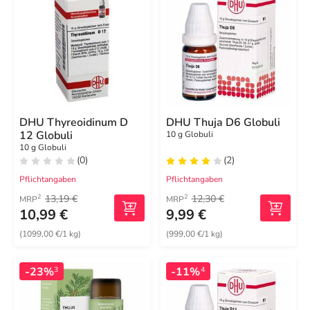
DHU Thyreoidinum D
DHU Thuja D6 Globuli
12 Globuli
10 g Globuli
10 g Globuli
(0)
(2)
Pflichtangaben
Pflichtangaben
13,19 €
12,30 €
2
2
MRP
MRP
10,99 €
9,99 €
(1099,00 €/1 kg)
(999,00 €/1 kg)
-23%
-11%
3
4