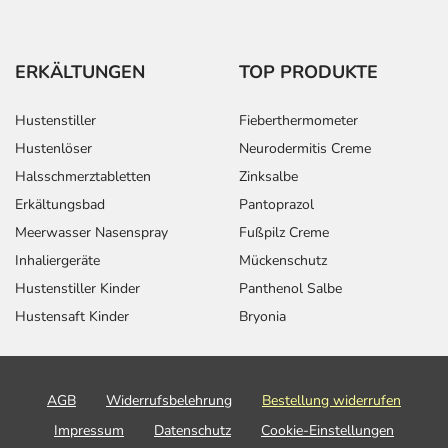
ERKÄLTUNGEN
TOP PRODUKTE
Hustenstiller
Fieberthermometer
Hustenlöser
Neurodermitis Creme
Halsschmerztabletten
Zinksalbe
Erkältungsbad
Pantoprazol
Meerwasser Nasenspray
Fußpilz Creme
Inhaliergeräte
Mückenschutz
Hustenstiller Kinder
Panthenol Salbe
Hustensaft Kinder
Bryonia
AGB
Widerrufsbelehrung
Bestellung widerrufen
Impressum
Datenschutz
Cookie-Einstellungen