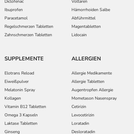
Diclofenac
Voltaren
Ibuprofen
Hämorrhoiden Salbe
Paracetamol
Abführmittel
Regelschmerzen Tabletten
Magentabletten
Zahnschmerzen Tabletten
Lidocain
SUPPLEMENTE
ALLERGIEN
Elotrans Reload
Allergie Medikamente
Eiweißpulver
Allergie Tabletten
Melatonin Spray
Augentropfen Allergie
Kollagen
Mometason Nasenspray
Vitamin B12 Tabletten
Cetirizin
Omega 3 Kapseln
Levocetirizin
Laktase Tabletten
Loratadin
Ginseng
Desloratadin