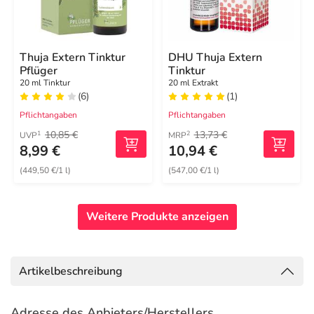
Thuja Extern Tinktur
DHU Thuja Extern
Pflüger
Tinktur
20 ml Tinktur
20 ml Extrakt
(6)
(1)
Pflichtangaben
Pflichtangaben
10,85 €
13,73 €
1
2
UVP
MRP
8,99 €
10,94 €
(449,50 €/1 l)
(547,00 €/1 l)
Weitere Produkte anzeigen
Artikelbeschreibung
Adresse des Anbieters/Herstellers