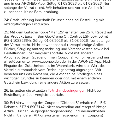
und in der APONEO App. Gültig: 01.08.2026 bis 01.09.2026. Nur
solange der Vorrat reicht. Wir behalten uns vor, die Aktion früher
zu beenden. Keine Barauszahlung.
24: Gratislieferung innerhalb Deutschlands bei Bestellung mit
rezeptpflichtigen Produkten.
25: Mit dem Gutscheincode "Merit25" erhalten Sie 25 % Rabatt auf
das Produkt Eucerin Sun Gel-Creme Oil Control LSF 50+, 50 ml
(PZN 10832664). Gültig: 01.08.2026 bis 31.08.2026. Nur solange
der Vorrat reicht. Nicht anwendbar auf rezeptpflichtige Artikel,
Bücher, Säuglingsanfangsnahrung und Versandkosten sowie bei
Bestellungen über Vergleichsportale. Nicht mit anderen
Aktionsvorteilen (ausgenommen Coupons) kombinierbar und nur
einzulösen unter www.aponeo.de oder in der APONEO App. Nach
Eingabe des Gutscheincodes im Warenkorb, wird der Wert des
Vorteils automatisch vom Rechnungsbetrag abgezogen. Wir
behalten uns das Recht vor, die Aktionen bei Vorliegen eines
wichtigen Grundes zu beenden oder ggf. mit einem anderen
Gutschein bzw. durch eine andere Aktion zu ersetzen.
26: Es gelten die aktuellen
Teilnahmebedingungen
. Nicht bei
Bestellungen über Vergleichsportale.
30: Bei Verwendung des Coupons "Ciclopoli5" erhalten Sie 5 €
Rabatt auf PZN 8907142. Nicht anwendbar auf rezeptpflichtige
Artikel, Bücher, Säuglingsanfangsnahrung und Versandkosten.
Nicht mit anderen Aktionsvorteilen (ausgenommen Coupons)