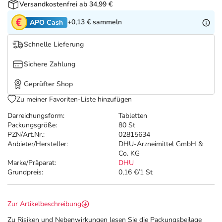
Refluthin, Lasea & Carmenthin Deals
Sport & Fitness
Täglich gut versorgt
Versandkostenfrei ab 34,99 €
+0,13 €
sammeln
APO Cash
Salus Deals
Tierapotheke
Schnelle Lieferung
Vitamine & Mineralstoffe
Sichere Zahlung
Geprüfter Shop
Marken
Zu meiner Favoriten-Liste hinzufügen
Darreichungsform:
Tabletten
Packungsgröße:
80 St
PZN/Art.Nr.:
02815634
Anbieter/Hersteller:
DHU-Arzneimittel GmbH &
Co. KG
Marke/Präparat:
DHU
Grundpreis:
0,16 €/1 St
Zur Artikelbeschreibung
Zu Risiken und Nebenwirkungen lesen Sie die Packungsbeilage