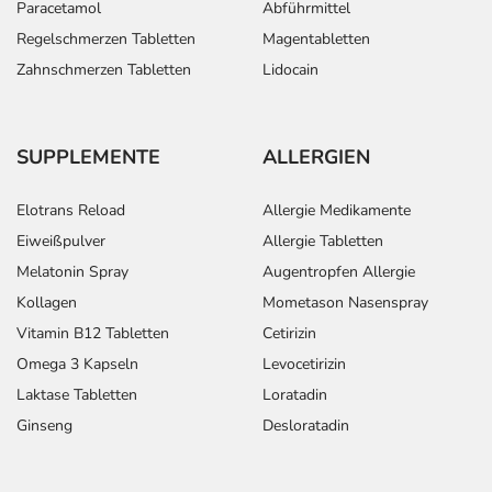
Paracetamol
Abführmittel
Regelschmerzen Tabletten
Magentabletten
Zahnschmerzen Tabletten
Lidocain
SUPPLEMENTE
ALLERGIEN
Elotrans Reload
Allergie Medikamente
Eiweißpulver
Allergie Tabletten
Melatonin Spray
Augentropfen Allergie
Kollagen
Mometason Nasenspray
Vitamin B12 Tabletten
Cetirizin
Omega 3 Kapseln
Levocetirizin
Laktase Tabletten
Loratadin
Ginseng
Desloratadin