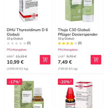
DHU Thyreoidinum D 6
Thuja C30 Globuli
Globuli
Pflüger Dosierspender
10 g Globuli
10 g Globuli
(0)
(8)
Pflichtangaben
Pflichtangaben
13,19 €
9,70 €
2
1
MRP
UVP
10,99 €
7,49 €
(1099,00 €/1 kg)
(749,00 €/1 kg)
-17%
-20%
3
4