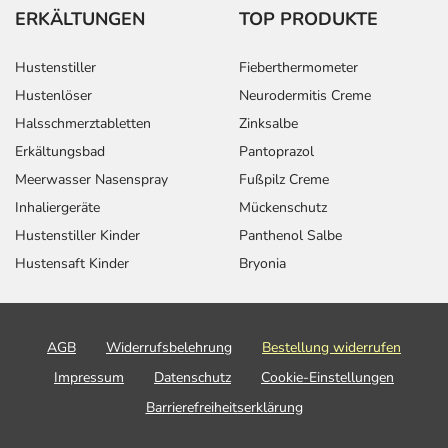
ERKÄLTUNGEN
TOP PRODUKTE
Hustenstiller
Fieberthermometer
Hustenlöser
Neurodermitis Creme
Halsschmerztabletten
Zinksalbe
Erkältungsbad
Pantoprazol
Meerwasser Nasenspray
Fußpilz Creme
Inhaliergeräte
Mückenschutz
Hustenstiller Kinder
Panthenol Salbe
Hustensaft Kinder
Bryonia
AGB
Widerrufsbelehrung
Bestellung widerrufen
Impressum
Datenschutz
Cookie-Einstellungen
Barrierefreiheitserklärung