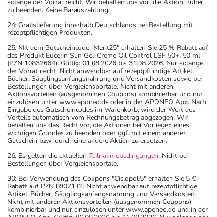
solange der Vorrat reicht. Wir behalten uns vor, die Aktion früher
zu beenden. Keine Barauszahlung.
24: Gratislieferung innerhalb Deutschlands bei Bestellung mit
rezeptpflichtigen Produkten.
25: Mit dem Gutscheincode "Merit25" erhalten Sie 25 % Rabatt auf
das Produkt Eucerin Sun Gel-Creme Oil Control LSF 50+, 50 ml
(PZN 10832664). Gültig: 01.08.2026 bis 31.08.2026. Nur solange
der Vorrat reicht. Nicht anwendbar auf rezeptpflichtige Artikel,
Bücher, Säuglingsanfangsnahrung und Versandkosten sowie bei
Bestellungen über Vergleichsportale. Nicht mit anderen
Aktionsvorteilen (ausgenommen Coupons) kombinierbar und nur
einzulösen unter www.aponeo.de oder in der APONEO App. Nach
Eingabe des Gutscheincodes im Warenkorb, wird der Wert des
Vorteils automatisch vom Rechnungsbetrag abgezogen. Wir
behalten uns das Recht vor, die Aktionen bei Vorliegen eines
wichtigen Grundes zu beenden oder ggf. mit einem anderen
Gutschein bzw. durch eine andere Aktion zu ersetzen.
26: Es gelten die aktuellen
Teilnahmebedingungen
. Nicht bei
Bestellungen über Vergleichsportale.
30: Bei Verwendung des Coupons "Ciclopoli5" erhalten Sie 5 €
Rabatt auf PZN 8907142. Nicht anwendbar auf rezeptpflichtige
Artikel, Bücher, Säuglingsanfangsnahrung und Versandkosten.
Nicht mit anderen Aktionsvorteilen (ausgenommen Coupons)
kombinierbar und nur einzulösen unter www.aponeo.de und in der