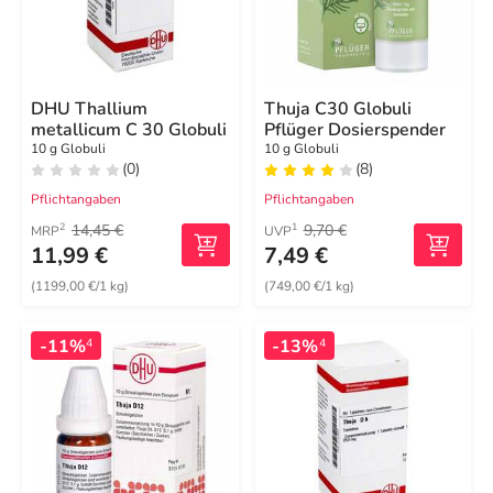
DHU Thallium
Thuja C30 Globuli
metallicum C 30 Globuli
Pflüger Dosierspender
10 g Globuli
10 g Globuli
(0)
(8)
Pflichtangaben
Pflichtangaben
14,45 €
9,70 €
2
1
MRP
UVP
11,99 €
7,49 €
(1199,00 €/1 kg)
(749,00 €/1 kg)
-11%
-13%
4
4