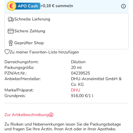
Refluthin, Lasea & Carmenthin Deals
Sport & Fitness
Täglich gut versorgt
+0,18 €
sammeln
APO Cash
Salus Deals
Tierapotheke
Schnelle Lieferung
Sichere Zahlung
Vitamine & Mineralstoffe
Geprüfter Shop
Marken
Zu meiner Favoriten-Liste hinzufügen
Darreichungsform:
Dilution
Packungsgröße:
20 ml
PZN/Art.Nr.:
04239525
Anbieter/Hersteller:
DHU-Arzneimittel GmbH &
Co. KG
Marke/Präparat:
DHU
Grundpreis:
916,00 €/1 l
Zur Artikelbeschreibung
Zu Risiken und Nebenwirkungen lesen Sie die Packungsbeilage
und fragen Sie Ihre Ärztin, Ihren Arzt oder in Ihrer Apotheke.