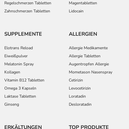
Regelschmerzen Tabletten
Magentabletten
Zahnschmerzen Tabletten
Lidocain
SUPPLEMENTE
ALLERGIEN
Elotrans Reload
Allergie Medikamente
Eiweißpulver
Allergie Tabletten
Melatonin Spray
Augentropfen Allergie
Kollagen
Mometason Nasenspray
Vitamin B12 Tabletten
Cetirizin
Omega 3 Kapseln
Levocetirizin
Laktase Tabletten
Loratadin
Ginseng
Desloratadin
ERKÄLTUNGEN
TOP PRODUKTE