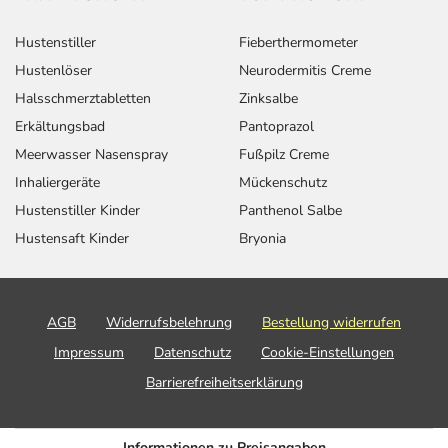
Hustenstiller
Fieberthermometer
Hustenlöser
Neurodermitis Creme
Halsschmerztabletten
Zinksalbe
Erkältungsbad
Pantoprazol
Meerwasser Nasenspray
Fußpilz Creme
Inhaliergeräte
Mückenschutz
Hustenstiller Kinder
Panthenol Salbe
Hustensaft Kinder
Bryonia
AGB
Widerrufsbelehrung
Bestellung widerrufen
Impressum
Datenschutz
Cookie-Einstellungen
Barrierefreiheitserklärung
Informationen zu Preisangaben