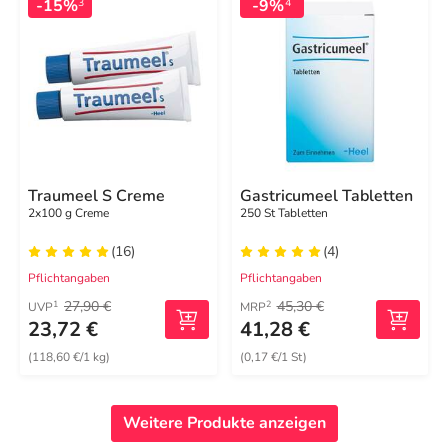
-15%
-9%
3
4
Traumeel S Creme
Gastricumeel Tabletten
2x100 g Creme
250 St Tabletten
(16)
(4)
Pflichtangaben
Pflichtangaben
27,90 €
45,30 €
1
2
UVP
MRP
23,72 €
41,28 €
(118,60 €/1 kg)
(0,17 €/1 St)
Weitere Produkte anzeigen