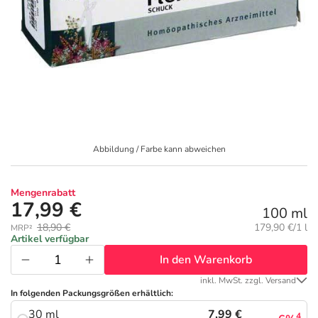
Geschenkideen
Fragen und Antworten
5% Extra Cash
Diabetes
Aktuelle Coupons
Kontakt
Avene & Ducray Deals
Körperpflege & Kosmetik
7
Ratgeber
Eucerin Deals
Liebe & Erotik
Summer SALE
Abbildung / Farbe kann abweichen
Beliebte Beiträge
Evolsin Deals
Mutter & Kind
Reiseapotheke
Mengenrabatt
E-Rezept einlösen
Frontline & Frontpro Deals
Nahrungsergänzung
Insektenschutz
17,99 €
100 ml
Grundpreis:
18,90 €
179,90 €/1 l
MRP²
E-Rezept App
Nattermann Deals
Natur & Homöopathie
Sonnenpflege
Artikel verfügbar
In den Warenkorb
R(h)ein Nutrition Deals
Sanitätshaus
Sommerpflege für Haar und Kopfhaut
inkl. MwSt. zzgl. Versand
In folgenden Packungsgrößen erhältlich:
7,99 €
30 ml
4