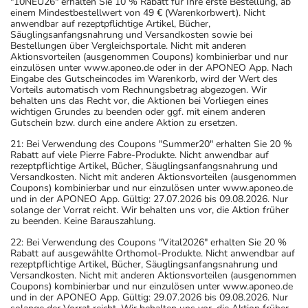
"10NEU26" erhalten Sie 10 % Rabatt für Ihre erste Bestellung, ab
einem Mindestbestellwert von 49 € (Warenkorbwert). Nicht
anwendbar auf rezeptpflichtige Artikel, Bücher,
Säuglingsanfangsnahrung und Versandkosten sowie bei
Bestellungen über Vergleichsportale. Nicht mit anderen
Aktionsvorteilen (ausgenommen Coupons) kombinierbar und nur
einzulösen unter www.aponeo.de oder in der APONEO App. Nach
Eingabe des Gutscheincodes im Warenkorb, wird der Wert des
Vorteils automatisch vom Rechnungsbetrag abgezogen. Wir
behalten uns das Recht vor, die Aktionen bei Vorliegen eines
wichtigen Grundes zu beenden oder ggf. mit einem anderen
Gutschein bzw. durch eine andere Aktion zu ersetzen.
21: Bei Verwendung des Coupons "Summer20" erhalten Sie 20 %
Rabatt auf viele Pierre Fabre-Produkte. Nicht anwendbar auf
rezeptpflichtige Artikel, Bücher, Säuglingsanfangsnahrung und
Versandkosten. Nicht mit anderen Aktionsvorteilen (ausgenommen
Coupons) kombinierbar und nur einzulösen unter www.aponeo.de
und in der APONEO App. Gültig: 27.07.2026 bis 09.08.2026. Nur
solange der Vorrat reicht. Wir behalten uns vor, die Aktion früher
zu beenden. Keine Barauszahlung.
22: Bei Verwendung des Coupons "Vital2026" erhalten Sie 20 %
Rabatt auf ausgewählte Orthomol-Produkte. Nicht anwendbar auf
rezeptpflichtige Artikel, Bücher, Säuglingsanfangsnahrung und
Versandkosten. Nicht mit anderen Aktionsvorteilen (ausgenommen
Coupons) kombinierbar und nur einzulösen unter www.aponeo.de
und in der APONEO App. Gültig: 29.07.2026 bis 09.08.2026. Nur