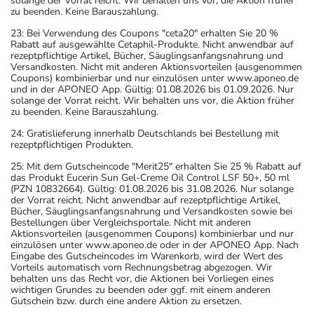
solange der Vorrat reicht. Wir behalten uns vor, die Aktion früher
zu beenden. Keine Barauszahlung.
23: Bei Verwendung des Coupons "ceta20" erhalten Sie 20 %
Rabatt auf ausgewählte Cetaphil-Produkte. Nicht anwendbar auf
rezeptpflichtige Artikel, Bücher, Säuglingsanfangsnahrung und
Versandkosten. Nicht mit anderen Aktionsvorteilen (ausgenommen
Coupons) kombinierbar und nur einzulösen unter www.aponeo.de
und in der APONEO App. Gültig: 01.08.2026 bis 01.09.2026. Nur
solange der Vorrat reicht. Wir behalten uns vor, die Aktion früher
zu beenden. Keine Barauszahlung.
24: Gratislieferung innerhalb Deutschlands bei Bestellung mit
rezeptpflichtigen Produkten.
25: Mit dem Gutscheincode "Merit25" erhalten Sie 25 % Rabatt auf
das Produkt Eucerin Sun Gel-Creme Oil Control LSF 50+, 50 ml
(PZN 10832664). Gültig: 01.08.2026 bis 31.08.2026. Nur solange
der Vorrat reicht. Nicht anwendbar auf rezeptpflichtige Artikel,
Bücher, Säuglingsanfangsnahrung und Versandkosten sowie bei
Bestellungen über Vergleichsportale. Nicht mit anderen
Aktionsvorteilen (ausgenommen Coupons) kombinierbar und nur
einzulösen unter www.aponeo.de oder in der APONEO App. Nach
Eingabe des Gutscheincodes im Warenkorb, wird der Wert des
Vorteils automatisch vom Rechnungsbetrag abgezogen. Wir
behalten uns das Recht vor, die Aktionen bei Vorliegen eines
wichtigen Grundes zu beenden oder ggf. mit einem anderen
Gutschein bzw. durch eine andere Aktion zu ersetzen.