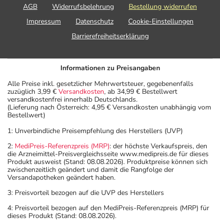
AGB
Widerrufsbelehrung
Bestellung widerrufen
Impressum
Datenschutz
Cookie-Einstellungen
Barrierefreiheitserklärung
Informationen zu Preisangaben
Alle Preise inkl. gesetzlicher Mehrwertsteuer, gegebenenfalls
zuzüglich 3,99 €
Versandkosten
, ab 34,99 € Bestellwert
versandkostenfrei innerhalb Deutschlands.
(Lieferung nach Österreich: 4,95 € Versandkosten unabhängig vom
Bestellwert)
1: Unverbindliche Preisempfehlung des Herstellers (UVP)
2:
MediPreis-Referenzpreis (MRP)
: der höchste Verkaufspreis, den
die Arzneimittel-Preisvergleichsseite www.medipreis.de für dieses
Produkt ausweist (Stand: 08.08.2026). Produktpreise können sich
zwischenzeitlich geändert und damit die Rangfolge der
Versandapotheken geändert haben.
3: Preisvorteil bezogen auf die UVP des Herstellers
4: Preisvorteil bezogen auf den MediPreis-Referenzpreis (MRP) für
dieses Produkt (Stand: 08.08.2026).