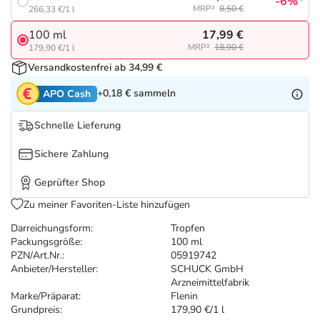
Refluthin, Lasea & Carmenthin Deals
Sport & Fitness
Täglich gut versorgt
-6%
MRP²
8,50 €
266,33 €/1 l
17,99 €
100 ml
Salus Deals
Tierapotheke
MRP²
18,90 €
179,90 €/1 l
Versandkostenfrei ab 34,99 €
Vitamine & Mineralstoffe
+0,18 €
sammeln
APO Cash
Marken
Schnelle Lieferung
Sichere Zahlung
Geprüfter Shop
Zu meiner Favoriten-Liste hinzufügen
Darreichungsform:
Tropfen
Packungsgröße:
100 ml
PZN/Art.Nr.:
05919742
Anbieter/Hersteller:
SCHUCK GmbH
Arzneimittelfabrik
Marke/Präparat:
Flenin
Grundpreis:
179,90 €/1 l