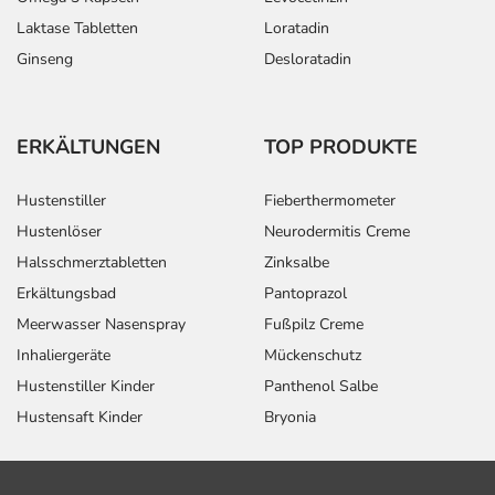
Laktase Tabletten
Loratadin
Ginseng
Desloratadin
ERKÄLTUNGEN
TOP PRODUKTE
Hustenstiller
Fieberthermometer
Hustenlöser
Neurodermitis Creme
Halsschmerztabletten
Zinksalbe
Erkältungsbad
Pantoprazol
Meerwasser Nasenspray
Fußpilz Creme
Inhaliergeräte
Mückenschutz
Hustenstiller Kinder
Panthenol Salbe
Hustensaft Kinder
Bryonia