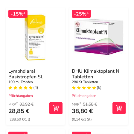
-15%
-25%
4
4
Lymphdiaral
DHU Klimaktoplant N
Basistropfen SL
Tabletten
100 ml Tropfen
280 St Tabletten
(4)
(5)
Pflichtangaben
Pflichtangaben
33,92 €
51,58 €
2
2
MRP
MRP
28,85 €
38,80 €
(288,50 €/1 l)
(0,14 €/1 St)