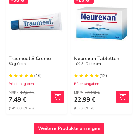
Traumeel S Creme
Neurexan Tabletten
50 g Creme
100 St Tabletten
(16)
(12)
Pflichtangaben
Pflichtangaben
12,00 €
31,00 €
2
2
MRP
MRP
7,49 €
22,99 €
(149,80 €/1 kg)
(0,23 €/1 St)
Weitere Produkte anzeigen