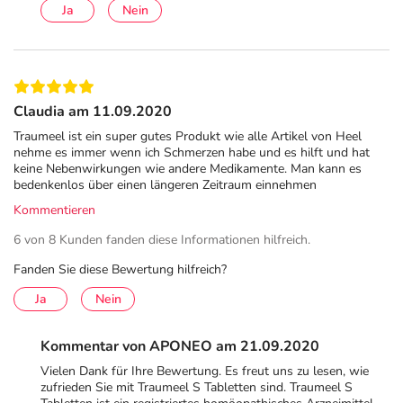
Adresse des Anbieters/Herstellers
Ja
Nein
Biologische Heilmittel Heel GmbH
Dr.-Reckeweg-Str. 2-4
76532 Baden-Baden
Claudia am 11.09.2020
Das
PDF des Beipackzettels
können Sie sich oben
Traumeel ist ein super gutes Produkt wie alle Artikel von Heel
herunterladen.
nehme es immer wenn ich Schmerzen habe und es hilft und hat
keine Nebenwirkungen wie andere Medikamente. Man kann es
bedenkenlos über einen längeren Zeitraum einnehmen
Kommentieren
6 von 8 Kunden fanden diese Informationen hilfreich.
Fanden Sie diese Bewertung hilfreich?
Ja
Nein
Kommentar von APONEO am 21.09.2020
Vielen Dank für Ihre Bewertung. Es freut uns zu lesen, wie
zufrieden Sie mit Traumeel S Tabletten sind. Traumeel S