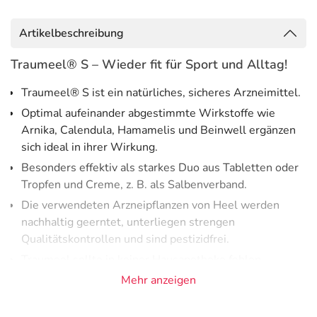
Artikelbeschreibung
Traumeel® S – Wieder fit für Sport und Alltag!
Traumeel® S ist ein natürliches, sicheres Arzneimittel.
Optimal aufeinander abgestimmte Wirkstoffe wie
Arnika, Calendula, Hamamelis und Beinwell ergänzen
sich ideal in ihrer Wirkung.
Besonders effektiv als starkes Duo aus Tabletten oder
Tropfen und Creme, z. B. als Salbenverband.
Die verwendeten Arzneipflanzen von Heel werden
nachhaltig geerntet, unterliegen strengen
Qualitätskontrollen und sind pestizidfrei.
Traumeel sollte in keiner Hausapotheke fehlen.
Mehr anzeigen
Nicht nur junge Menschen, sondern auch die sogenannten
„Best Ager“ sollten körperlich aktiv bleiben und sich