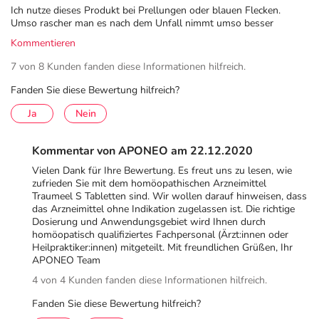
75 mg Atropa belladonna D4
Ich nutze dieses Produkt bei Prellungen oder blauen Flecken.
Umso rascher man es nach dem Unfall nimmt umso besser
30 mg Aconitum napellus D3
Kommentieren
24 mg Symphytum officinale D8
24 mg Chamomilla recutita D3
7 von 8 Kunden fanden diese Informationen hilfreich.
30 mg Mercurius solubilis Hahnemanni D8
Fanden Sie diese Bewertung hilfreich?
30 mg Hepar sulfuris D8
Ja
Nein
15 mg Arnica montana D2
15 mg Calendula officinalis D2
Kommentar von APONEO am 22.12.2020
15 mg Hamamelis virginiana D2
Vielen Dank für Ihre Bewertung. Es freut uns zu lesen, wie
zufrieden Sie mit dem homöopathischen Arzneimittel
6 mg Bellis perennis D2
Traumeel S Tabletten sind. Wir wollen darauf hinweisen, dass
das Arzneimittel ohne Indikation zugelassen ist. Die richtige
6 mg Echinacea angustifolia D2
Dosierung und Anwendungsgebiet wird Ihnen durch
6 mg Echinacea purpurea D2
homöopatisch qualifiziertes Fachpersonal (Ärzt:innen oder
Heilpraktiker:innen) mitgeteilt. Mit freundlichen Grüßen, Ihr
3 mg Hypericum perforatum D2
APONEO Team
4 von 4 Kunden fanden diese Informationen hilfreich.
Sonstige Bestandteile: Magnesiumstearat, Lactose-1-
Wasser
Fanden Sie diese Bewertung hilfreich?