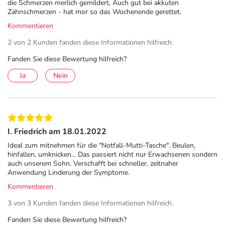
die Schmerzen merlich gemildert, Auch gut bei akkuten
Aufgrund der guten Verträglichkeit eignet sich
Zahnschmerzen - hat mor so das Wochenende gerettet.
Traumeel® S für Erwachsene, Jugendliche und
Kommentieren
Kleinkinder. Am besten, Sie klären mit Ihrer
2 von 2 Kunden fanden diese Informationen hilfreich.
behandelnden Ärztin oder Ihrem behandelnden Arzt, ob
und in welcher Dosierung Sie Traumeel® S bei Ihrem
Fanden Sie diese Bewertung hilfreich?
Kind anwenden sollten.
Ja
Nein
Pflichtangaben:
Traumeel® S Tabletten. Reg.-Nr.: 2522108.00.00 Anw.geb.: Reg. homöopath.
Arzneim., daher ohne Angabe einer therap. Indikation. Warnhinweise: Enth.
Lactose. Stand: Apr. 2025 Zu Risiken und Nebenwirkungen lesen Sie die
I. Friedrich am 18.01.2022
Packungsbeilage und fragen Sie Ihre Ärztin, Ihren Arzt oder in Ihrer Apotheke.
Ideal zum mitnehmen für die "Notfall-Mutti-Tasche". Beulen,
Biologische Heilmittel Heel GmbH Dr.-Reckeweg-Straße 2-4 76532 Baden-
hinfallen, umknicken... Das passiert nicht nur Erwachsenen sondern
auch unserem Sohn. Verschafft bei schneller, zeitnaher
Baden, www.heel.de
Anwendung Linderung der Symptome.
Anwendung
Kommentieren
Soweit nicht anders verordnet, drei Mal täglich eine
3 von 3 Kunden fanden diese Informationen hilfreich.
Tablette im Mund zergehen lassen. Traumeel® S kann bei
Fanden Sie diese Bewertung hilfreich?