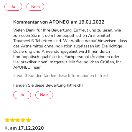
Bedarf auch über einen längeren Zeitraum von bis zu acht
Ja
Nein
Wochen eingenommen werden.
Bei Laktoseintoleranz eignen sich zusätzlich
Traumeel® S
Kommentar von APONEO am 19.01.2022
Tropfen
.
Vielen Dank für Ihre Bewertung. Es freut uns zu lesen, wie
zufrieden Sie mit dem homöopathischen Arzneimittel
Hinweise
Traumeel S Tabletten sind. Wir wollen darauf hinweisen, dass
das Arzneimittel ohne Indikation zugelassen ist. Die richtige
Enthält:
Lactose
. 1 Tabl. = 0,025 BE
Dosierung und Anwendungsgebiet wird Ihnen durch
homöopatisch qualifiziertes Fachpersonal (Ärzt:innen oder
Bitte verwenden Sie dieses Arzneimittel nicht mehr nach
Heilpraktiker:innen) mitgeteilt. Mit freundlichen Grüßen, Ihr
APONEO Team
dem auf der Packung oder der Umverpackung
2 von 3 Kunden fanden diese Informationen hilfreich.
angegebenen Verfallsdatum. Das Verfallsdatum bezieht
sich auf den letzten Tag des angegebenen Monats.
Fanden Sie diese Bewertung hilfreich?
Inhaltsstoffe
Ja
Nein
Wirkstoffe
1 Tablette enthält:
15 mg Achillea millefolium D3
K. am 17.12.2020