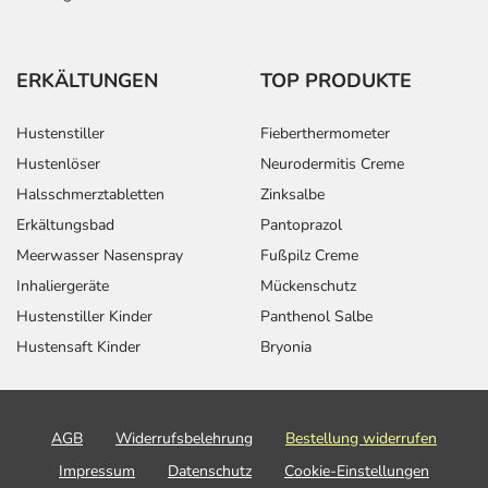
ERKÄLTUNGEN
TOP PRODUKTE
Hustenstiller
Fieberthermometer
Hustenlöser
Neurodermitis Creme
Halsschmerztabletten
Zinksalbe
Erkältungsbad
Pantoprazol
Meerwasser Nasenspray
Fußpilz Creme
Inhaliergeräte
Mückenschutz
Hustenstiller Kinder
Panthenol Salbe
Hustensaft Kinder
Bryonia
AGB
Widerrufsbelehrung
Bestellung widerrufen
Impressum
Datenschutz
Cookie-Einstellungen