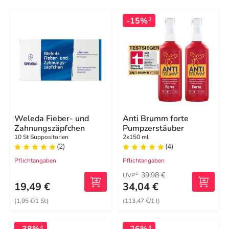
-15%
3
Weleda Fieber- und
Anti Brumm forte
Zahnungszäpfchen
Pumpzerstäuber
10 St Suppositorien
2x150 ml
(2)
(4)
Pflichtangaben
Pflichtangaben
39,98 €
1
UVP
19,49 €
34,04 €
(1,95 €/1 St)
(113,47 €/1 l)
-38%
-26%
4
4