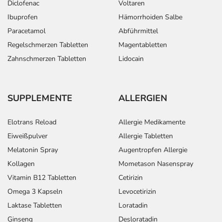
Diclofenac
Voltaren
Ibuprofen
Hämorrhoiden Salbe
Paracetamol
Abführmittel
Regelschmerzen Tabletten
Magentabletten
Zahnschmerzen Tabletten
Lidocain
SUPPLEMENTE
ALLERGIEN
Elotrans Reload
Allergie Medikamente
Eiweißpulver
Allergie Tabletten
Melatonin Spray
Augentropfen Allergie
Kollagen
Mometason Nasenspray
Vitamin B12 Tabletten
Cetirizin
Omega 3 Kapseln
Levocetirizin
Laktase Tabletten
Loratadin
Ginseng
Desloratadin