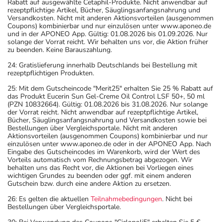
Rabatt auf ausgewählte Cetaphil-Produkte. Nicht anwendbar auf
rezeptpflichtige Artikel, Bücher, Säuglingsanfangsnahrung und
Versandkosten. Nicht mit anderen Aktionsvorteilen (ausgenommen
Coupons) kombinierbar und nur einzulösen unter www.aponeo.de
und in der APONEO App. Gültig: 01.08.2026 bis 01.09.2026. Nur
solange der Vorrat reicht. Wir behalten uns vor, die Aktion früher
zu beenden. Keine Barauszahlung.
24: Gratislieferung innerhalb Deutschlands bei Bestellung mit
rezeptpflichtigen Produkten.
25: Mit dem Gutscheincode "Merit25" erhalten Sie 25 % Rabatt auf
das Produkt Eucerin Sun Gel-Creme Oil Control LSF 50+, 50 ml
(PZN 10832664). Gültig: 01.08.2026 bis 31.08.2026. Nur solange
der Vorrat reicht. Nicht anwendbar auf rezeptpflichtige Artikel,
Bücher, Säuglingsanfangsnahrung und Versandkosten sowie bei
Bestellungen über Vergleichsportale. Nicht mit anderen
Aktionsvorteilen (ausgenommen Coupons) kombinierbar und nur
einzulösen unter www.aponeo.de oder in der APONEO App. Nach
Eingabe des Gutscheincodes im Warenkorb, wird der Wert des
Vorteils automatisch vom Rechnungsbetrag abgezogen. Wir
behalten uns das Recht vor, die Aktionen bei Vorliegen eines
wichtigen Grundes zu beenden oder ggf. mit einem anderen
Gutschein bzw. durch eine andere Aktion zu ersetzen.
26: Es gelten die aktuellen
Teilnahmebedingungen
. Nicht bei
Bestellungen über Vergleichsportale.