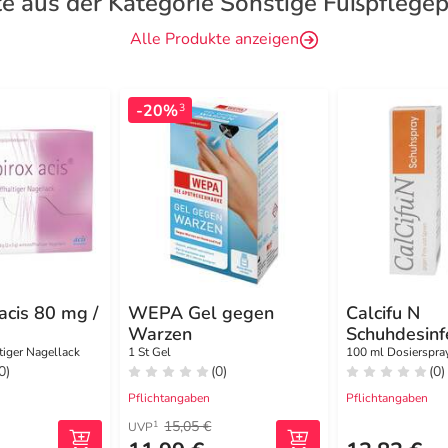
e aus der Kategorie Sonstige Fußpflege
Alle Produkte anzeigen
-20%
3
 acis 80 mg /
WEPA Gel gegen
Calcifu N
Warzen
Schuhdesinf
alt.Nagellac
ay
tiger Nagellack
1 St Gel
100 ml Dosierspra
0)
(0)
(0)
Pflichtangaben
Pflichtangaben
15,05 €
1
UVP