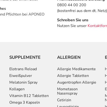
0800 44 00 200
ches
(kostenfrei aus dem dt. Netz)
und Pflichten bei APONEO
Schreiben Sie uns
Nutzen Sie unser
Kontaktfor
SUPPLEMENTE
ALLERGIEN
Elotrans Reload
Allergie Medikamente
H
Eiweißpulver
Allergie Tabletten
H
Melatonin Spray
Augentropfen Allergie
H
Kollagen
Mometason
E
Nasenspray
Vitamin B12 Tabletten
M
Cetirizin
N
Omega 3 Kapseln
Levocetirizin
I