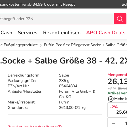
sandkostenfrei ab 34.99 € oder mit Rezept
Sc
 Cash
Services
Rezept einlösen
APO Cash Deals
ge Fußpflegeprodukte
Fufrin Pediflex Pflegesyst.Socke + Salbe Größ
t.Socke + Salbe Größe 38 - 42, 2
Mengenrab
Darreichungsform:
Salbe
26,1
Packungsgröße:
2X5 g
PZN/Art.Nr.:
05464804
30,2
MRP²
Anbieter/Hersteller:
Forum Vita GmbH &
Artikel ve
Co. KG
Mehr k
Marke/Präparat:
Fufrin
-2%
Grundpreis:
2613,00 €/1 kg
25,6