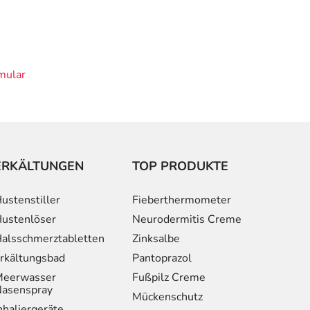
mular
ERKÄLTUNGEN
TOP PRODUKTE
ustenstiller
Fieberthermometer
ustenlöser
Neurodermitis Creme
alsschmerztabletten
Zinksalbe
rkältungsbad
Pantoprazol
eerwasser
Fußpilz Creme
asenspray
Mückenschutz
nhaliergeräte