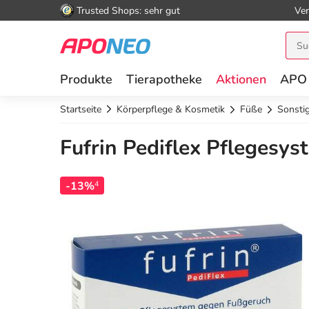
Trusted Shops: sehr gut
Ver
Produkte
Tierapotheke
Aktionen
APO
Startseite
Körperpflege & Kosmetik
Füße
Sonsti
Fufrin Pediflex Pflegesys
-13%
4