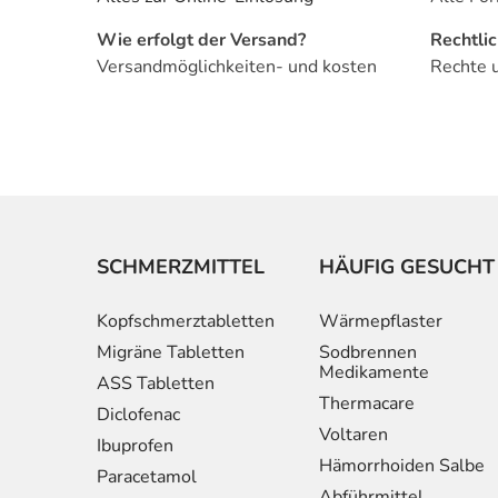
Wie erfolgt der Versand?
Rechtli
Versandmöglichkeiten- und kosten
Rechte 
SCHMERZMITTEL
HÄUFIG GESUCHT
Kopfschmerztabletten
Wärmepflaster
Migräne Tabletten
Sodbrennen
Medikamente
ASS Tabletten
Thermacare
Diclofenac
Voltaren
Ibuprofen
Hämorrhoiden Salbe
Paracetamol
Abführmittel