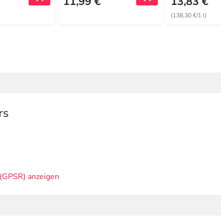
11,99 €
13,83 €
(138,30 €/1 l)
rs
(GPSR) anzeigen