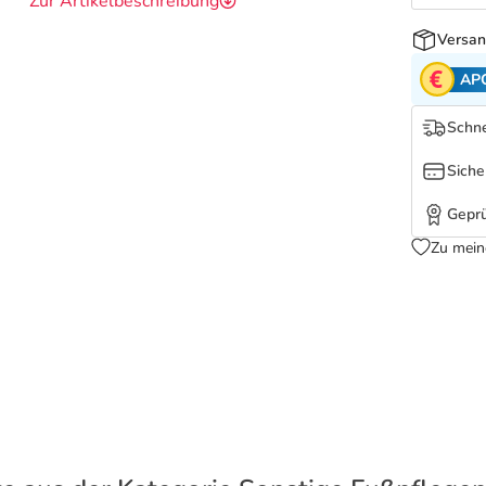
Zur Artikelbeschreibung
Versan
AP
Schne
Siche
Geprü
Zu mein