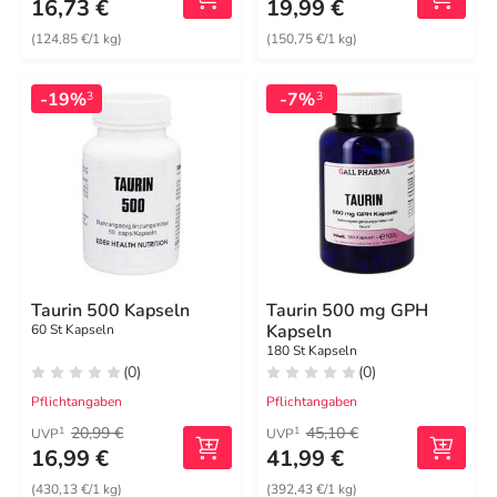
16,73 €
19,99 €
(124,85 €/1 kg)
(150,75 €/1 kg)
-19%
-7%
3
3
Taurin 500 Kapseln
Taurin 500 mg GPH
Kapseln
60 St Kapseln
180 St Kapseln
(0)
(0)
Pflichtangaben
Pflichtangaben
20,99 €
45,10 €
1
1
UVP
UVP
16,99 €
41,99 €
(430,13 €/1 kg)
(392,43 €/1 kg)