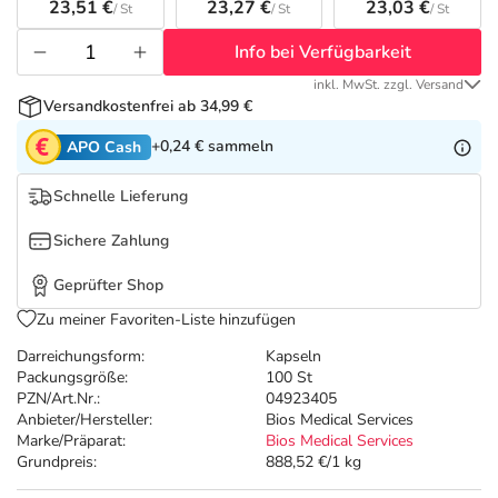
Refluthin, Lasea & Carmenthin Deals
Sport & Fitness
Täglich gut versorgt
23,51 €
23,27 €
23,03 €
/ St
/ St
/ St
Info bei Verfügbarkeit
Salus Deals
Tierapotheke
inkl. MwSt. zzgl. Versand
Versandkostenfrei ab 34,99 €
Vitamine & Mineralstoffe
+0,24 €
sammeln
APO Cash
Marken
Schnelle Lieferung
Sichere Zahlung
Geprüfter Shop
Zu meiner Favoriten-Liste hinzufügen
Darreichungsform:
Kapseln
Packungsgröße:
100 St
PZN/Art.Nr.:
04923405
Anbieter/Hersteller:
Bios Medical Services
Marke/Präparat:
Bios Medical Services
Grundpreis:
888,52 €/1 kg