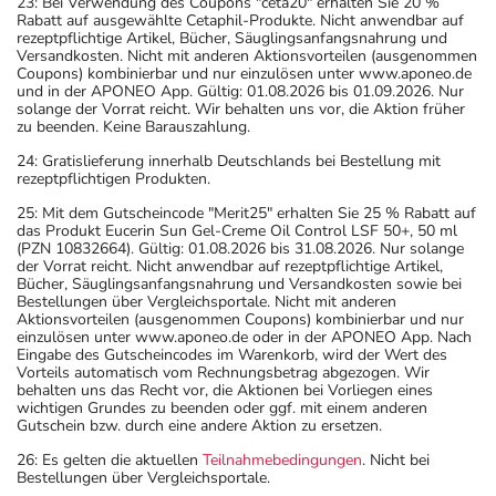
23: Bei Verwendung des Coupons "ceta20" erhalten Sie 20 %
Rabatt auf ausgewählte Cetaphil-Produkte. Nicht anwendbar auf
rezeptpflichtige Artikel, Bücher, Säuglingsanfangsnahrung und
Versandkosten. Nicht mit anderen Aktionsvorteilen (ausgenommen
Coupons) kombinierbar und nur einzulösen unter www.aponeo.de
und in der APONEO App. Gültig: 01.08.2026 bis 01.09.2026. Nur
solange der Vorrat reicht. Wir behalten uns vor, die Aktion früher
zu beenden. Keine Barauszahlung.
24: Gratislieferung innerhalb Deutschlands bei Bestellung mit
rezeptpflichtigen Produkten.
25: Mit dem Gutscheincode "Merit25" erhalten Sie 25 % Rabatt auf
das Produkt Eucerin Sun Gel-Creme Oil Control LSF 50+, 50 ml
(PZN 10832664). Gültig: 01.08.2026 bis 31.08.2026. Nur solange
der Vorrat reicht. Nicht anwendbar auf rezeptpflichtige Artikel,
Bücher, Säuglingsanfangsnahrung und Versandkosten sowie bei
Bestellungen über Vergleichsportale. Nicht mit anderen
Aktionsvorteilen (ausgenommen Coupons) kombinierbar und nur
einzulösen unter www.aponeo.de oder in der APONEO App. Nach
Eingabe des Gutscheincodes im Warenkorb, wird der Wert des
Vorteils automatisch vom Rechnungsbetrag abgezogen. Wir
behalten uns das Recht vor, die Aktionen bei Vorliegen eines
wichtigen Grundes zu beenden oder ggf. mit einem anderen
Gutschein bzw. durch eine andere Aktion zu ersetzen.
26: Es gelten die aktuellen
Teilnahmebedingungen
. Nicht bei
Bestellungen über Vergleichsportale.