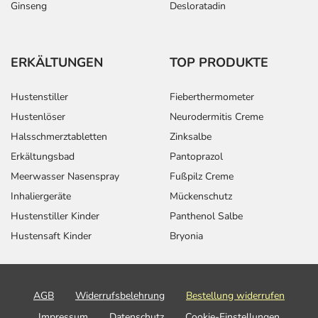
Ginseng
Desloratadin
ERKÄLTUNGEN
TOP PRODUKTE
Hustenstiller
Fieberthermometer
Hustenlöser
Neurodermitis Creme
Halsschmerztabletten
Zinksalbe
Erkältungsbad
Pantoprazol
Meerwasser Nasenspray
Fußpilz Creme
Inhaliergeräte
Mückenschutz
Hustenstiller Kinder
Panthenol Salbe
Hustensaft Kinder
Bryonia
AGB
Widerrufsbelehrung
Bestellung widerrufen
Impressum
Datenschutz
Cookie-Einstellungen