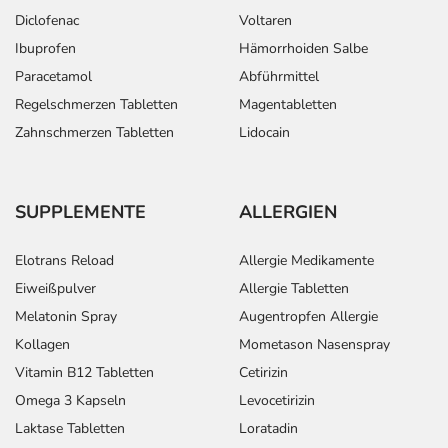
Diclofenac
Voltaren
Ibuprofen
Hämorrhoiden Salbe
Paracetamol
Abführmittel
Regelschmerzen Tabletten
Magentabletten
Zahnschmerzen Tabletten
Lidocain
SUPPLEMENTE
ALLERGIEN
Elotrans Reload
Allergie Medikamente
Eiweißpulver
Allergie Tabletten
Melatonin Spray
Augentropfen Allergie
Kollagen
Mometason Nasenspray
Vitamin B12 Tabletten
Cetirizin
Omega 3 Kapseln
Levocetirizin
Laktase Tabletten
Loratadin