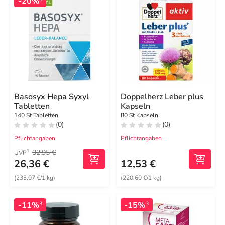
-20%
Basosyx Hepa Syxyl
Doppelherz Leber plus
Tabletten
Kapseln
140 St Tabletten
80 St Kapseln
(0)
(0)
Pflichtangaben
Pflichtangaben
32,95 €
1
UVP
26,36 €
12,53 €
(233,07 €/1 kg)
(220,60 €/1 kg)
-11%
-15%
3
3