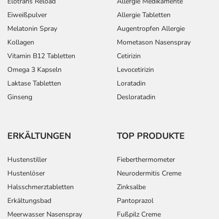
Elotrans Reload
Allergie Medikamente
Eiweißpulver
Allergie Tabletten
Melatonin Spray
Augentropfen Allergie
Kollagen
Mometason Nasenspray
Vitamin B12 Tabletten
Cetirizin
Omega 3 Kapseln
Levocetirizin
Laktase Tabletten
Loratadin
Ginseng
Desloratadin
ERKÄLTUNGEN
TOP PRODUKTE
Hustenstiller
Fieberthermometer
Hustenlöser
Neurodermitis Creme
Halsschmerztabletten
Zinksalbe
Erkältungsbad
Pantoprazol
Meerwasser Nasenspray
Fußpilz Creme