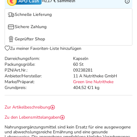
Refluthin, Lasea & Carmenthin Deals
Sport & Fitness
Täglich gut versorgt
+0,17 €
sammeln
APO Cash
Schnelle Lieferung
Salus Deals
Tierapotheke
Sichere Zahlung
Vitamine & Mineralstoffe
Geprüfter Shop
Zu meiner Favoriten-Liste hinzufügen
Marken
Darreichungsform:
Kapseln
Packungsgröße:
60 St
PZN/Art.Nr.:
09238281
Anbieter/Hersteller:
11 A Nutritheke GmbH
Marke/Präparat:
Green line Nutritheke
Grundpreis:
404,52 €/1 kg
Zur Artikelbeschreibung
Zu den Lebensmittelangaben
Nahrungsergänzungsmittel sind kein Ersatz für eine ausgewogene
und abwechslungsreiche Ernährung und eine gesunde
Lebensweise. Die angegebene empfohlene tägliche Verzehrmenge