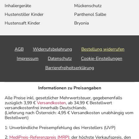
Inhaliergeräte
Mückenschutz
Hustenstiller Kinder
Panthenol Salbe
Hustensaft Kinder
Bryonia
AGB
Widerrufsbelehrung
Bestellung widerrufen
Impressum
Datenschutz
Cookie-Einstellungen
Barrierefreiheitserklärung
Informationen zu Preisangaben
Alle Preise inkl. gesetzlicher Mehrwertsteuer, gegebenenfalls
zuzüglich 3,99 €
Versandkosten
, ab 34,99 € Bestellwert
versandkostenfrei innerhalb Deutschlands.
(Lieferung nach Österreich: 4,95 € Versandkosten unabhängig vom
Bestellwert)
1: Unverbindliche Preisempfehlung des Herstellers (UVP)
2:
MediPreis-Referenzpreis (MRP)
: der höchste Verkaufspreis, den