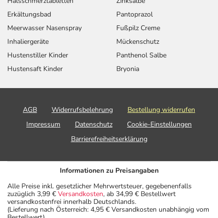
Halsschmerztabletten
Zinksalbe
Erkältungsbad
Pantoprazol
Meerwasser Nasenspray
Fußpilz Creme
Inhaliergeräte
Mückenschutz
Hustenstiller Kinder
Panthenol Salbe
Hustensaft Kinder
Bryonia
AGB
Widerrufsbelehrung
Bestellung widerrufen
Impressum
Datenschutz
Cookie-Einstellungen
Barrierefreiheitserklärung
Informationen zu Preisangaben
Alle Preise inkl. gesetzlicher Mehrwertsteuer, gegebenenfalls
zuzüglich 3,99 €
Versandkosten
, ab 34,99 € Bestellwert
versandkostenfrei innerhalb Deutschlands.
(Lieferung nach Österreich: 4,95 € Versandkosten unabhängig vom
Bestellwert)