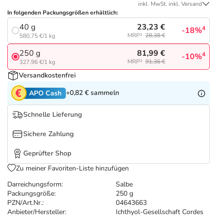
Refluthin, Lasea & Carmenthin Deals
Sport & Fitness
Täglich gut versorgt
inkl. MwSt. inkl. Versand
In folgenden Packungsgrößen erhältlich:
23,23 €
40 g
Salus Deals
Tierapotheke
4
-18%
MRP²
28,38 €
580,75 €/1 kg
81,99 €
250 g
4
-10%
Vitamine & Mineralstoffe
MRP²
91,36 €
327,96 €/1 kg
Versandkostenfrei
Marken
+0,82 €
sammeln
APO Cash
Schnelle Lieferung
Sichere Zahlung
Geprüfter Shop
Zu meiner Favoriten-Liste hinzufügen
Darreichungsform:
Salbe
Packungsgröße:
250 g
PZN/Art.Nr.:
04643663
Anbieter/Hersteller:
Ichthyol-Gesellschaft Cordes