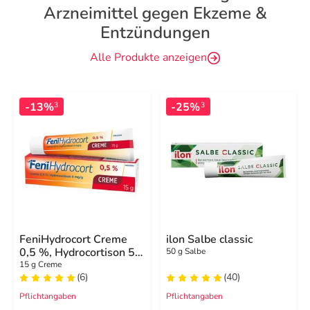
Arzneimittel gegen Ekzeme &
Entzündungen
Alle Produkte anzeigen
-13%
-25%
3
3
FeniHydrocort Creme
ilon Salbe classic
0,5 %, Hydrocortison 5
50 g Salbe
mg/g, wirksam bei
15 g Creme
(6)
(40)
Hautentzündungen
Pflichtangaben
Pflichtangaben