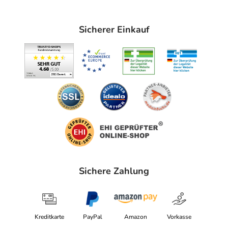
22335 Hamburg
Das
PDF des Beipackzettels
können Sie sich oben
Sicherer Einkauf
herunterladen.
Sichere Zahlung
Kreditkarte
PayPal
Amazon
Vorkasse