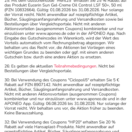
25: Mit dem Gutscheincode "Merit25" erhalten Sie 25 % Rabatt auf
das Produkt Eucerin Sun Gel-Creme Oil Control LSF 50+, 50 ml
(PZN 10832664). Gültig: 01.08.2026 bis 31.08.2026. Nur solange
der Vorrat reicht. Nicht anwendbar auf rezeptpflichtige Artikel,
Bücher, Säuglingsanfangsnahrung und Versandkosten sowie bei
Bestellungen über Vergleichsportale. Nicht mit anderen
Aktionsvorteilen (ausgenommen Coupons) kombinierbar und nur
einzulösen unter www.aponeo.de oder in der APONEO App. Nach
Eingabe des Gutscheincodes im Warenkorb, wird der Wert des
Vorteils automatisch vom Rechnungsbetrag abgezogen. Wir
behalten uns das Recht vor, die Aktionen bei Vorliegen eines
wichtigen Grundes zu beenden oder ggf. mit einem anderen
Gutschein bzw. durch eine andere Aktion zu ersetzen.
26: Es gelten die aktuellen
Teilnahmebedingungen
. Nicht bei
Bestellungen über Vergleichsportale.
30: Bei Verwendung des Coupons "Ciclopoli5" erhalten Sie 5 €
Rabatt auf PZN 8907142. Nicht anwendbar auf rezeptpflichtige
Artikel, Bücher, Säuglingsanfangsnahrung und Versandkosten.
Nicht mit anderen Aktionsvorteilen (ausgenommen Coupons)
kombinierbar und nur einzulösen unter www.aponeo.de und in der
APONEO App. Gültig: 06.08.2026 bis 31.08.2026. Nur solange der
Vorrat reicht. Wir behalten uns vor, die Aktion früher zu beenden.
Keine Barauszahlung.
32: Bei Verwendung des Coupons "HP20" erhalten Sie 20 %
Rabatt auf viele Hansaplast-Produkte. Nicht anwendbar auf
rezeptpflichtige Artikel, Bücher, Säuglingsanfangsnahrung und