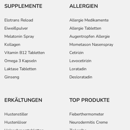
SUPPLEMENTE
ALLERGIEN
Elotrans Reload
Allergie Medikamente
Eiweißpulver
Allergie Tabletten
Melatonin Spray
Augentropfen Allergie
Kollagen
Mometason Nasenspray
Vitamin B12 Tabletten
Cetirizin
Omega 3 Kapseln
Levocetirizin
Laktase Tabletten
Loratadin
Ginseng
Desloratadin
ERKÄLTUNGEN
TOP PRODUKTE
Hustenstiller
Fieberthermometer
Hustenlöser
Neurodermitis Creme