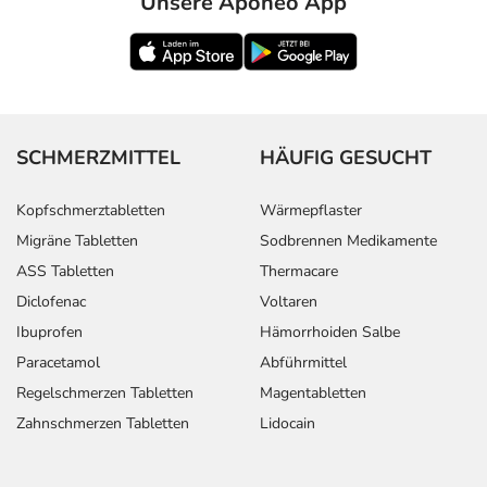
Unsere Aponeo App
SCHMERZMITTEL
HÄUFIG GESUCHT
Kopfschmerztabletten
Wärmepflaster
Migräne Tabletten
Sodbrennen Medikamente
ASS Tabletten
Thermacare
Diclofenac
Voltaren
Ibuprofen
Hämorrhoiden Salbe
Paracetamol
Abführmittel
Regelschmerzen Tabletten
Magentabletten
Zahnschmerzen Tabletten
Lidocain