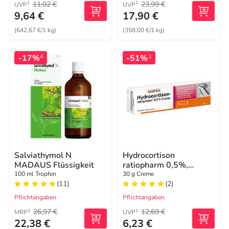
11,02 €
23,99 €
1
1
UVP
UVP
9,64 €
17,90 €
(642,67 €/1 kg)
(358,00 €/1 kg)
-17%
-51%
4
3
Salviathymol N
Hydrocortison
MADAUS Flüssigkeit
ratiopharm 0,5%,
Creme
100 ml Tropfen
30 g Creme
(11)
(2)
Pflichtangaben
Pflichtangaben
26,97 €
12,69 €
2
1
MRP
UVP
22,38 €
6,23 €