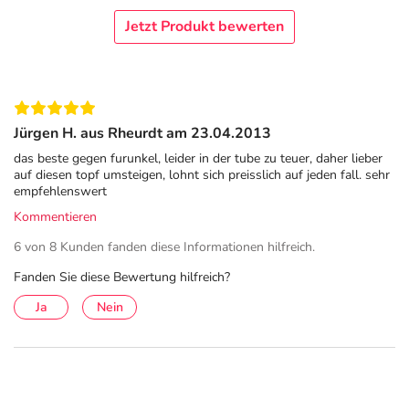
Entzündungen, Schmerzen und Schwellungen gezielt aus
dem Gelenk „gezogen“ und die Durchblutung gefördert
Jetzt Produkt bewerten
wird. Dadurch verbessert sich spürbar die
Gelenkbeweglichkeit und die Nährstoffversorgung des
Kniegelenks wird gestärkt. Die Beschwerden werden
gelindert und der Wirkstoff aus der Natur ist dabei auch
Jürgen H. aus Rheurdt am 23.04.2013
noch gut verträglich.
das beste gegen furunkel, leider in der tube zu teuer, daher lieber
Anwendung
auf diesen topf umsteigen, lohnt sich preisslich auf jeden fall. sehr
empfehlenswert
Auf die zu behandelnden Hautregionen aufgetragen.
Kommentieren
Inhaltsstoffe
6 von 8 Kunden fanden diese Informationen hilfreich.
Fanden Sie diese Bewertung hilfreich?
Wirkstoff: Ammoniumbituminosulfonat
Ja
Nein
Adresse des Anbieters/Herstellers
Ichthyol-Gesellschaft Cordes Hermanni & Co. (GmbH &
Co.) KG
Sportallee 85