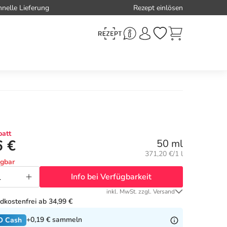
hnelle Lieferung
Rezept einlösen
att
6 €
50 ml
Grundpreis:
371,20 €/1 l
ügbar
Info bei Verfügbarkeit
inkl. MwSt. zzgl. Versand
dkostenfrei ab 34,99 €
+0,19 €
sammeln
O Cash