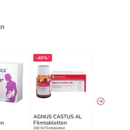
ln
-48%
-21%
4
4
AGNUS CASTUS AL
Weleda Laven
en
Filmtabletten
10 %
n
100 St Filmtabletten
50 ml Öl