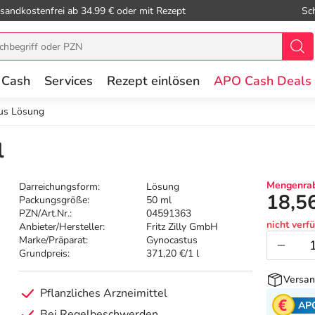
sandkostenfrei ab 34.99 € oder mit Rezept
Sc
 Cash
Services
Rezept einlösen
APO Cash Deals
us Lösung
l
Mengenrab
Darreichungsform:
Lösung
18,5
Packungsgröße:
50 ml
PZN/Art.Nr.:
04591363
nicht verf
Anbieter/Hersteller:
Fritz Zilly GmbH
Marke/Präparat:
Gynocastus
Grundpreis:
371,20 €/1 l
Versan
Pflanzliches Arzneimittel
AP
Bei Regelbeschwerden