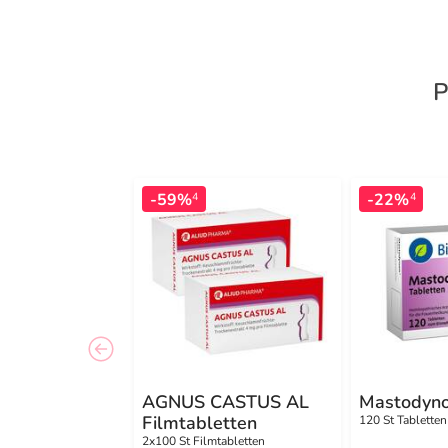
P
-59%
-22%
4
4
AGNUS CASTUS AL
Mastodyno
Filmtabletten
120 St Tabletten
2x100 St Filmtabletten