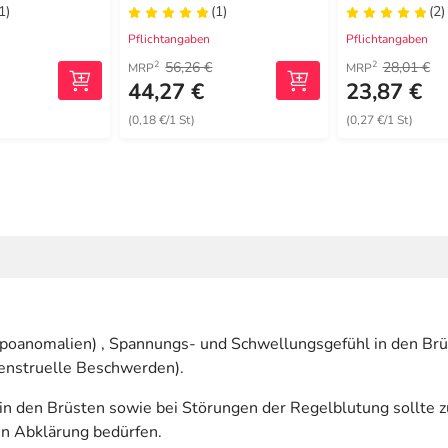
1)
(1)
(2)
Pflichtangaben
Pflichtangaben
56,26 €
28,01 €
2
2
MRP
MRP
44,27 €
23,87 €
(0,18 €/1 St)
(0,27 €/1 St)
oanomalien) , Spannungs- und Schwellungsgefühl in den Brü
enstruelle Beschwerden).
n den Brüsten sowie bei Störungen der Regelblutung sollte zu
en Abklärung bedürfen.