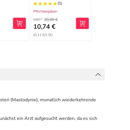
(5)
(3)
Pflichtangaben
Pflichtangaben
20,80 €
35,45 €
2
2
MRP
MRP
10,74 €
27,99 €
(0,11 €/1 St)
(559,80 €/1 l)
sten (Mastodynie), monatlich wiederkehrende
nächst ein Arzt aufgesucht werden, da es sich