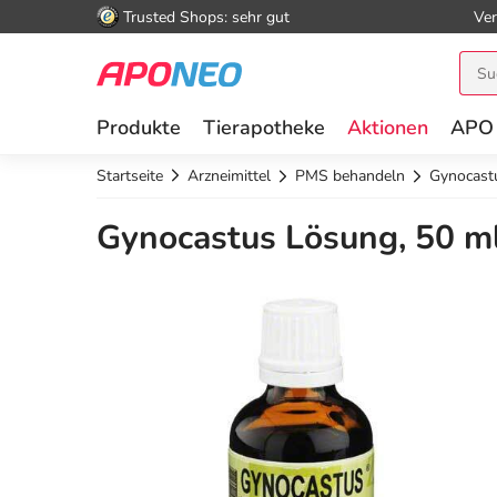
Trusted Shops: sehr gut
Ver
Produkte
Tierapotheke
Aktionen
APO
Startseite
Arzneimittel
PMS behandeln
Gynocast
Gynocastus Lösung, 50 m