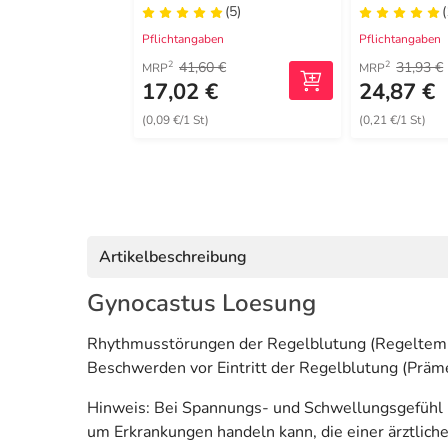
(5)
(
Pflichtangaben
Pflichtangaben
41,60 €
31,93 €
2
2
MRP
MRP
17,02 €
24,87 €
(0,09 €/1 St)
(0,21 €/1 St)
Artikelbeschreibung
Gynocastus Loesung
Rhythmusstörungen der Regelblutung (Regeltemp
Beschwerden vor Eintritt der Regelblutung (Präm
Hinweis: Bei Spannungs- und Schwellungsgefühl i
um Erkrankungen handeln kann, die einer ärztlich