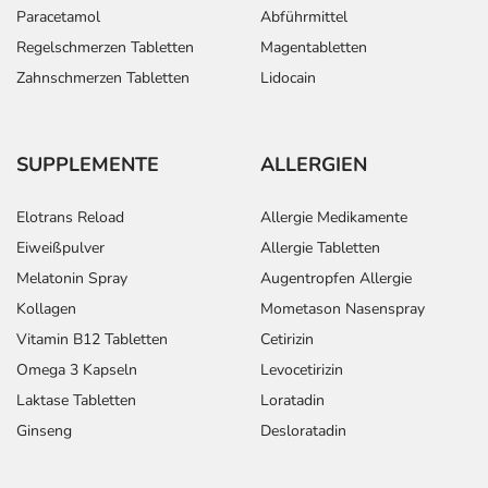
Paracetamol
Abführmittel
Regelschmerzen Tabletten
Magentabletten
Zahnschmerzen Tabletten
Lidocain
SUPPLEMENTE
ALLERGIEN
Elotrans Reload
Allergie Medikamente
Eiweißpulver
Allergie Tabletten
Melatonin Spray
Augentropfen Allergie
Kollagen
Mometason Nasenspray
Vitamin B12 Tabletten
Cetirizin
Omega 3 Kapseln
Levocetirizin
Laktase Tabletten
Loratadin
Ginseng
Desloratadin