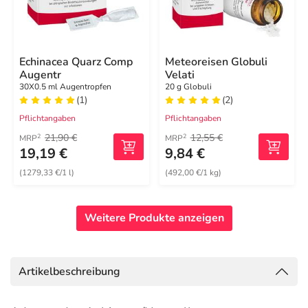
Echinacea Quarz Comp
Meteoreisen Globuli
Augentr
Velati
30X0.5 ml Augentropfen
20 g Globuli
(1)
(2)
Pflichtangaben
Pflichtangaben
21,90 €
12,55 €
2
2
MRP
MRP
19,19 €
9,84 €
(1279,33 €/1 l)
(492,00 €/1 kg)
Weitere Produkte anzeigen
Artikelbeschreibung