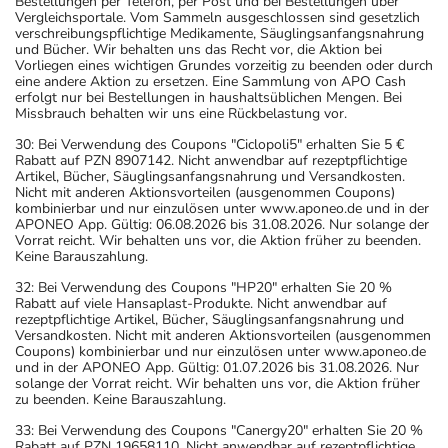
Bestellungen per Telefon, per Post und bei Bestellungen über
Vergleichsportale. Vom Sammeln ausgeschlossen sind gesetzlich
verschreibungspflichtige Medikamente, Säuglingsanfangsnahrung
und Bücher. Wir behalten uns das Recht vor, die Aktion bei
Vorliegen eines wichtigen Grundes vorzeitig zu beenden oder durch
eine andere Aktion zu ersetzen. Eine Sammlung von APO Cash
erfolgt nur bei Bestellungen in haushaltsüblichen Mengen. Bei
Missbrauch behalten wir uns eine Rückbelastung vor.
30: Bei Verwendung des Coupons "Ciclopoli5" erhalten Sie 5 €
Rabatt auf PZN 8907142. Nicht anwendbar auf rezeptpflichtige
Artikel, Bücher, Säuglingsanfangsnahrung und Versandkosten.
Nicht mit anderen Aktionsvorteilen (ausgenommen Coupons)
kombinierbar und nur einzulösen unter www.aponeo.de und in der
APONEO App. Gültig: 06.08.2026 bis 31.08.2026. Nur solange der
Vorrat reicht. Wir behalten uns vor, die Aktion früher zu beenden.
Keine Barauszahlung.
32: Bei Verwendung des Coupons "HP20" erhalten Sie 20 %
Rabatt auf viele Hansaplast-Produkte. Nicht anwendbar auf
rezeptpflichtige Artikel, Bücher, Säuglingsanfangsnahrung und
Versandkosten. Nicht mit anderen Aktionsvorteilen (ausgenommen
Coupons) kombinierbar und nur einzulösen unter www.aponeo.de
und in der APONEO App. Gültig: 01.07.2026 bis 31.08.2026. Nur
solange der Vorrat reicht. Wir behalten uns vor, die Aktion früher
zu beenden. Keine Barauszahlung.
33: Bei Verwendung des Coupons "Canergy20" erhalten Sie 20 %
Rabatt auf PZN 19658110. Nicht anwendbar auf rezeptpflichtige