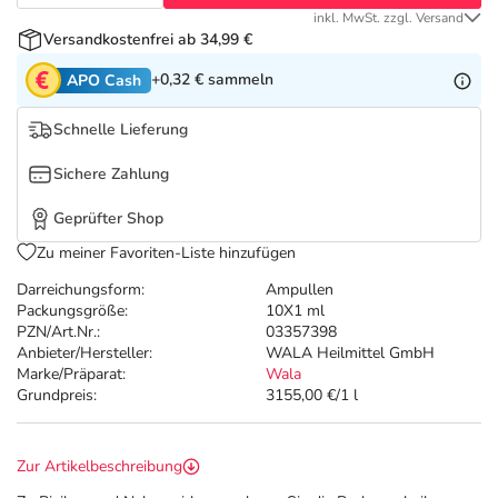
Refluthin, Lasea & Carmenthin Deals
Sport & Fitness
Täglich gut versorgt
inkl. MwSt. zzgl. Versand
Versandkostenfrei ab 34,99 €
Salus Deals
Tierapotheke
+0,32 €
sammeln
APO Cash
Vitamine & Mineralstoffe
Schnelle Lieferung
Sichere Zahlung
Marken
Geprüfter Shop
Zu meiner Favoriten-Liste hinzufügen
Darreichungsform:
Ampullen
Packungsgröße:
10X1 ml
PZN/Art.Nr.:
03357398
Anbieter/Hersteller:
WALA Heilmittel GmbH
Marke/Präparat:
Wala
Grundpreis:
3155,00 €/1 l
Zur Artikelbeschreibung