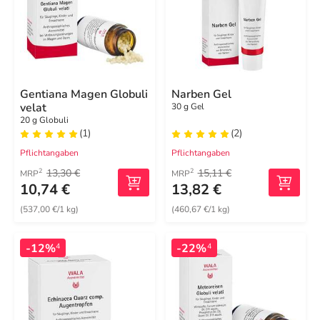
Gentiana Magen Globuli
Narben Gel
velat
30 g Gel
20 g Globuli
(1)
(2)
Pflichtangaben
Pflichtangaben
13,30 €
15,11 €
2
2
MRP
MRP
10,74 €
13,82 €
(537,00 €/1 kg)
(460,67 €/1 kg)
-12%
-22%
4
4