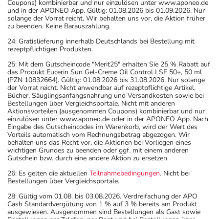
Coupons) kombinierbar und nur einzulösen unter www.aponeo.de
und in der APONEO App. Gültig: 01.08.2026 bis 01.09.2026. Nur
solange der Vorrat reicht. Wir behalten uns vor, die Aktion früher
zu beenden. Keine Barauszahlung.
24: Gratislieferung innerhalb Deutschlands bei Bestellung mit
rezeptpflichtigen Produkten.
25: Mit dem Gutscheincode "Merit25" erhalten Sie 25 % Rabatt auf
das Produkt Eucerin Sun Gel-Creme Oil Control LSF 50+, 50 ml
(PZN 10832664). Gültig: 01.08.2026 bis 31.08.2026. Nur solange
der Vorrat reicht. Nicht anwendbar auf rezeptpflichtige Artikel,
Bücher, Säuglingsanfangsnahrung und Versandkosten sowie bei
Bestellungen über Vergleichsportale. Nicht mit anderen
Aktionsvorteilen (ausgenommen Coupons) kombinierbar und nur
einzulösen unter www.aponeo.de oder in der APONEO App. Nach
Eingabe des Gutscheincodes im Warenkorb, wird der Wert des
Vorteils automatisch vom Rechnungsbetrag abgezogen. Wir
behalten uns das Recht vor, die Aktionen bei Vorliegen eines
wichtigen Grundes zu beenden oder ggf. mit einem anderen
Gutschein bzw. durch eine andere Aktion zu ersetzen.
26: Es gelten die aktuellen
Teilnahmebedingungen
. Nicht bei
Bestellungen über Vergleichsportale.
28: Gültig vom 01.08. bis 03.08.2026. Verdreifachung der APO
Cash Standardvergütung von 1 % auf 3 % bereits am Produkt
ausgewiesen. Ausgenommen sind Bestellungen als Gast sowie