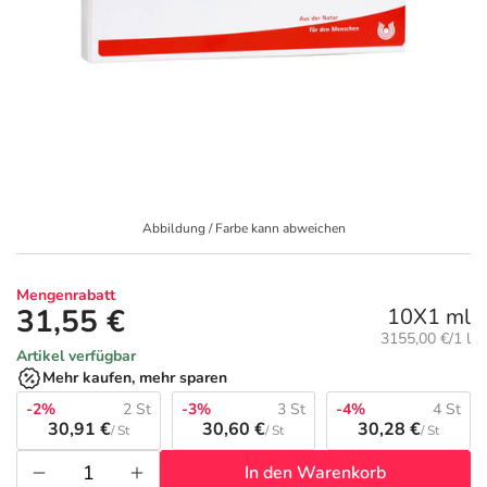
Geschenkideen
Fragen und Antworten
5% Extra Cash
Diabetes
Aktuelle Coupons
Kontakt
Avene & Ducray Deals
Körperpflege & Kosmetik
6
Ratgeber
Eucerin Deals
Liebe & Erotik
Summer SALE
Abbildung / Farbe kann abweichen
Beliebte Beiträge
Evolsin Deals
Mutter & Kind
Reiseapotheke
Mengenrabatt
E-Rezept einlösen
Frontline & Frontpro Deals
Nahrungsergänzung
Insektenschutz
31,55 €
10X1 ml
Grundpreis:
3155,00 €/1 l
Artikel verfügbar
E-Rezept App
Nattermann Deals
Natur & Homöopathie
Sonnenpflege
Mehr kaufen, mehr sparen
-2%
2 St
-3%
3 St
-4%
4 St
R(h)ein Nutrition Deals
Sanitätshaus
Sommerpflege für Haar und Kopfhaut
30,91 €
30,60 €
30,28 €
/ St
/ St
/ St
In den Warenkorb