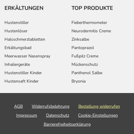
ERKÄLTUNGEN
TOP PRODUKTE
Hustenstiller
Fieberthermometer
Hustenlöser
Neurodermitis Creme
Halsschmerztabletten
Zinksalbe
Erkältungsbad
Pantoprazol
Meerwasser Nasenspray
Fußpilz Creme
Inhaliergeräte
Mückenschutz
Hustenstiller Kinder
Panthenol Salbe
Hustensaft Kinder
Bryonia
AGB
Widerrufsbelehrung
Bestellung widerrufen
Impressum
Datenschutz
Cookie-Einstellungen
Barrierefreiheitserklärung