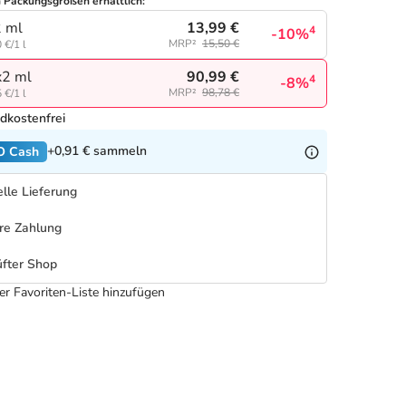
n Packungsgrößen erhältlich:
13,99 €
 ml
4
-10%
MRP²
15,50 €
 €/1 l
90,99 €
2 ml
4
-8%
MRP²
98,78 €
 €/1 l
dkostenfrei
+0,91 €
sammeln
O Cash
lle Lieferung
re Zahlung
fter Shop
er Favoriten-Liste hinzufügen