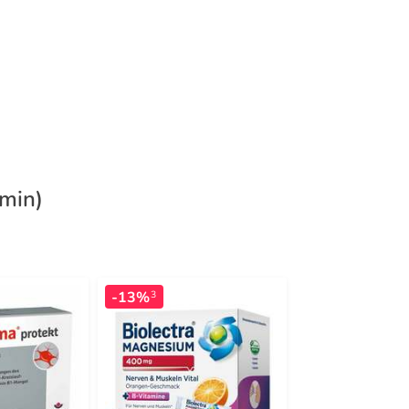
amin)
-13%
-23%
3
4