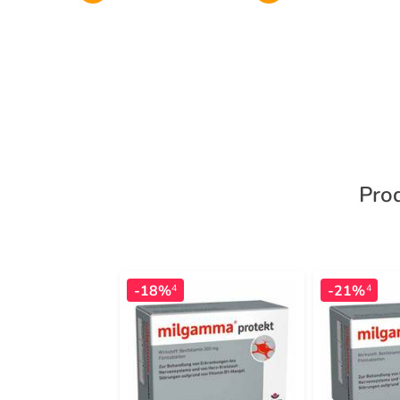
Prod
-18%
-21%
4
4