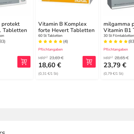
protekt
Vitamin B Komplex
milgamma p
1 Tabletten
forte Hevert Tabletten
Vitamin B1 
ten
60 St Tabletten
30 St Filmtablette
(83)
(4)
(83
Pflichtangaben
Pflichtangaben
23,69 €
28,65 €
2
2
MRP
MRP
18,60 €
23,79 €
(0,31 €/1 St)
(0,79 €/1 St)
rs