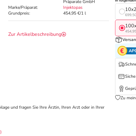
In folgende
Präparate GmbH
Marke/Präparat:
Injektopas
10x2
Grundpreis:
454,95 €/1 l
699,50
100x
454,95
Zur Artikelbeschreibung
Versan
AP
Schne
Siche
Geprü
Zu mein
ge und fragen Sie Ihre Ärztin, Ihren Arzt oder in Ihrer
)