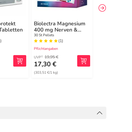
rotekt
Biolectra Magnesium
milgamma® 
Tabletten
400 mg Nerven &
Vitamin B1 +
Muskeln Vital
Vitamin B6
n
30 St Pellets
90 St Filmtabletten
)
(1)
(3)
Pflichtangaben
Pflichtangaben
19,95 €
90,82 €
1
2
UVP
MRP
17,30 €
69,69 €
(303,51 €/1 kg)
(0,77 €/1 St)