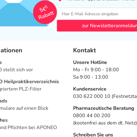
5
5€
Rabatt
zur Newsletteranmeldu
mationen
Kontakt
s
Unsere Hotline
stellt sich vor
Mo - Fr 9:00 - 18:00
Sa 9:00 - 13:00
Heilpraktikerverzeichnis
griertem PLZ-Filter
Kundenservice
030 622 000 10 (Festnetztar
ads
mulare auf einen Blick
Pharmazeutische Beratung
0800 44 00 200
ches
(kostenfrei aus dem dt. Netz)
und Pflichten bei APONEO
Schreiben Sie uns