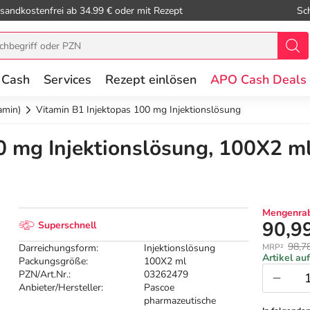
sandkostenfrei ab 34.99 € oder mit Rezept
Sc
 Cash
Services
Rezept einlösen
APO Cash Deals
amin)
Vitamin B1 Injektopas 100 mg Injektionslösung
0 mg Injektionslösung, 100X2 m
Mengenrab
90,9
Superschnell
98,7
Darreichungsform:
Injektionslösung
MRP²
Artikel au
Packungsgröße:
100X2 ml
PZN/Art.Nr.:
03262479
Anbieter/Hersteller:
Pascoe
pharmazeutische