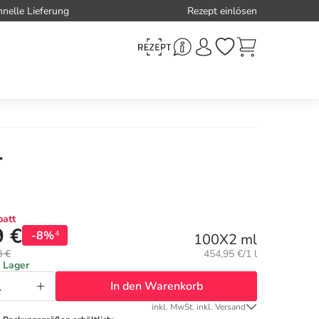
hnelle Lieferung
Rezept einlösen
l
att
9 €
-8%
4
100X2 ml
Grundpreis:
8 €
454,95 €/1 l
f Lager
In den Warenkorb
inkl. MwSt. inkl. Versand