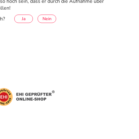
o hoch sein, dass er durch die Aufnahme über
llen!
ch?
Ja
Nein