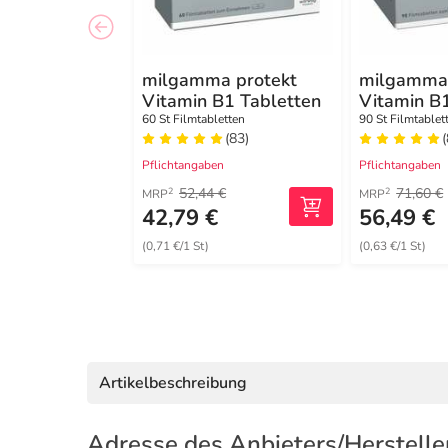
milgamma protekt
milgamma 
Vitamin B1 Tabletten
Vitamin B
60 St Filmtabletten
90 St Filmtablet
(83)
Pflichtangaben
Pflichtangaben
52,44 €
71,60 €
2
2
MRP
MRP
42,79 €
56,49 €
(0,71 €/1 St)
(0,63 €/1 St)
Artikelbeschreibung
Adresse des Anbieters/Herstelle