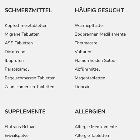
SCHMERZMITTEL
HÄUFIG GESUCHT
Kopfschmerztabletten
Wärmepflaster
Migräne Tabletten
Sodbrennen Medikamente
ASS Tabletten
Thermacare
Diclofenac
Voltaren
Ibuprofen
Hämorrhoiden Salbe
Paracetamol
Abführmittel
Regelschmerzen Tabletten
Magentabletten
Zahnschmerzen Tabletten
Lidocain
SUPPLEMENTE
ALLERGIEN
Elotrans Reload
Allergie Medikamente
Eiweißpulver
Allergie Tabletten