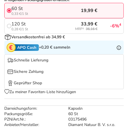
Refluthin, Lasea & Carmenthin Deals
Sport & Fitness
Täglich gut versorgt
In folgenden Packungsgrößen erhältlich:
60 St
19,99 €
0,33 €/1 St
Salus Deals
Tierapotheke
33,99 €
120 St
4
-6%
MRP²
36,16 €
0,28 €/1 St
Vitamine & Mineralstoffe
Versandkostenfrei ab 34,99 €
+0,20 €
sammeln
APO Cash
Marken
Schnelle Lieferung
Sichere Zahlung
Geprüfter Shop
Zu meiner Favoriten-Liste hinzufügen
Darreichungsform:
Kapseln
Packungsgröße:
60 St
PZN/Art.Nr.:
03175496
Anbieter/Hersteller:
Diamant Natuur B. V. s.r.o.