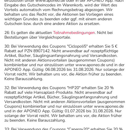
einzulösen unter www.aponeo.de oder in der APONEO App. Nach
Eingabe des Gutscheincodes im Warenkorb, wird der Wert des
Vorteils automatisch vom Rechnungsbetrag abgezogen. Wir
behalten uns das Recht vor, die Aktionen bei Vorliegen eines
wichtigen Grundes zu beenden oder ggf. mit einem anderen
Gutschein bzw. durch eine andere Aktion zu ersetzen.
26: Es gelten die aktuellen
Teilnahmebedingungen
. Nicht bei
Bestellungen über Vergleichsportale.
30: Bei Verwendung des Coupons "Ciclopoli5" erhalten Sie 5 €
Rabatt auf PZN 8907142. Nicht anwendbar auf rezeptpflichtige
Artikel, Bücher, Säuglingsanfangsnahrung und Versandkosten.
Nicht mit anderen Aktionsvorteilen (ausgenommen Coupons)
kombinierbar und nur einzulösen unter www.aponeo.de und in der
APONEO App. Gültig: 06.08.2026 bis 31.08.2026. Nur solange der
Vorrat reicht. Wir behalten uns vor, die Aktion früher zu beenden.
Keine Barauszahlung.
32: Bei Verwendung des Coupons "HP20" erhalten Sie 20 %
Rabatt auf viele Hansaplast-Produkte. Nicht anwendbar auf
rezeptpflichtige Artikel, Bücher, Säuglingsanfangsnahrung und
Versandkosten. Nicht mit anderen Aktionsvorteilen (ausgenommen
Coupons) kombinierbar und nur einzulösen unter www.aponeo.de
und in der APONEO App. Gültig: 01.07.2026 bis 31.08.2026. Nur
solange der Vorrat reicht. Wir behalten uns vor, die Aktion früher
zu beenden. Keine Barauszahlung.
33: Bei Verwendung des Coupons "Canergy20" erhalten Sie 20 %