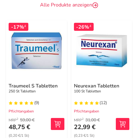
Alle Produkte anzeigen
-17%
-26%
4
4
Traumeel S Tabletten
Neurexan Tabletten
250 St Tabletten
100 St Tabletten
(9)
(12)
Pflichtangaben
Pflichtangaben
59,00 €
31,00 €
2
2
MRP
MRP
48,75 €
22,99 €
(0,20 €/1 St)
(0,23 €/1 St)