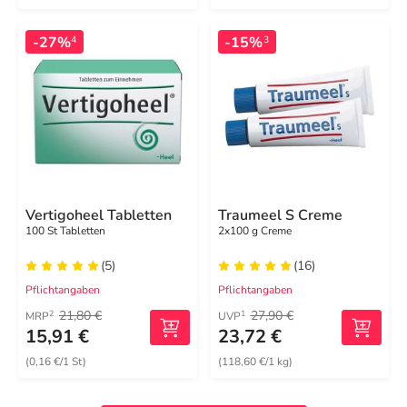
-27%
-15%
4
3
Vertigoheel Tabletten
Traumeel S Creme
100 St Tabletten
2x100 g Creme
(5)
(16)
Pflichtangaben
Pflichtangaben
21,80 €
27,90 €
2
1
MRP
UVP
15,91 €
23,72 €
(0,16 €/1 St)
(118,60 €/1 kg)