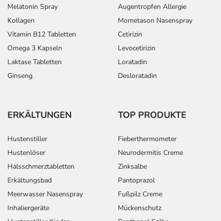
Melatonin Spray
Augentropfen Allergie
Kollagen
Mometason Nasenspray
Vitamin B12 Tabletten
Cetirizin
Omega 3 Kapseln
Levocetirizin
Laktase Tabletten
Loratadin
Ginseng
Desloratadin
ERKÄLTUNGEN
TOP PRODUKTE
Hustenstiller
Fieberthermometer
Hustenlöser
Neurodermitis Creme
Halsschmerztabletten
Zinksalbe
Erkältungsbad
Pantoprazol
Meerwasser Nasenspray
Fußpilz Creme
Inhaliergeräte
Mückenschutz