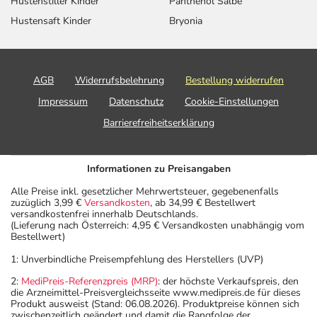
Hustenstiller Kinder
Panthenol Salbe
Hustensaft Kinder
Bryonia
AGB
Widerrufsbelehrung
Bestellung widerrufen
Impressum
Datenschutz
Cookie-Einstellungen
Barrierefreiheitserklärung
Informationen zu Preisangaben
Alle Preise inkl. gesetzlicher Mehrwertsteuer, gegebenenfalls
zuzüglich 3,99 €
Versandkosten
, ab 34,99 € Bestellwert
versandkostenfrei innerhalb Deutschlands.
(Lieferung nach Österreich: 4,95 € Versandkosten unabhängig vom
Bestellwert)
1: Unverbindliche Preisempfehlung des Herstellers (UVP)
2:
MediPreis-Referenzpreis (MRP)
: der höchste Verkaufspreis, den
die Arzneimittel-Preisvergleichsseite www.medipreis.de für dieses
Produkt ausweist (Stand: 06.08.2026). Produktpreise können sich
zwischenzeitlich geändert und damit die Rangfolge der