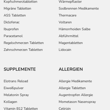
Kopfschmerztabletten
Wärmepflaster
Migräne Tabletten
Sodbrennen Medikamente
ASS Tabletten
Thermacare
Diclofenac
Voltaren
Ibuprofen
Hämorrhoiden Salbe
Paracetamol
Abführmittel
Regelschmerzen Tabletten
Magentabletten
Zahnschmerzen Tabletten
Lidocain
SUPPLEMENTE
ALLERGIEN
Elotrans Reload
Allergie Medikamente
Eiweißpulver
Allergie Tabletten
Melatonin Spray
Augentropfen Allergie
Kollagen
Mometason Nasenspray
Vitamin B12 Tabletten
Cetirizin