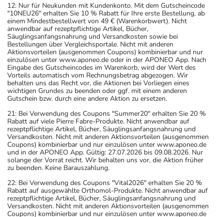
12: Nur für Neukunden mit Kundenkonto. Mit dem Gutscheincode
"10NEU26" erhalten Sie 10 % Rabatt für Ihre erste Bestellung, ab
einem Mindestbestellwert von 49 € (Warenkorbwert). Nicht
anwendbar auf rezeptpflichtige Artikel, Bücher,
Säuglingsanfangsnahrung und Versandkosten sowie bei
Bestellungen über Vergleichsportale. Nicht mit anderen
Aktionsvorteilen (ausgenommen Coupons) kombinierbar und nur
einzulösen unter www.aponeo.de oder in der APONEO App. Nach
Eingabe des Gutscheincodes im Warenkorb, wird der Wert des
Vorteils automatisch vom Rechnungsbetrag abgezogen. Wir
behalten uns das Recht vor, die Aktionen bei Vorliegen eines
wichtigen Grundes zu beenden oder ggf. mit einem anderen
Gutschein bzw. durch eine andere Aktion zu ersetzen.
21: Bei Verwendung des Coupons "Summer20" erhalten Sie 20 %
Rabatt auf viele Pierre Fabre-Produkte. Nicht anwendbar auf
rezeptpflichtige Artikel, Bücher, Säuglingsanfangsnahrung und
Versandkosten. Nicht mit anderen Aktionsvorteilen (ausgenommen
Coupons) kombinierbar und nur einzulösen unter www.aponeo.de
und in der APONEO App. Gültig: 27.07.2026 bis 09.08.2026. Nur
solange der Vorrat reicht. Wir behalten uns vor, die Aktion früher
zu beenden. Keine Barauszahlung.
22: Bei Verwendung des Coupons "Vital2026" erhalten Sie 20 %
Rabatt auf ausgewählte Orthomol-Produkte. Nicht anwendbar auf
rezeptpflichtige Artikel, Bücher, Säuglingsanfangsnahrung und
Versandkosten. Nicht mit anderen Aktionsvorteilen (ausgenommen
Coupons) kombinierbar und nur einzulösen unter www.aponeo.de