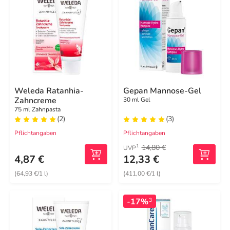
Weleda Ratanhia-
Gepan Mannose-Gel
Zahncreme
30 ml Gel
75 ml Zahnpasta
(2)
(3)
Pflichtangaben
Pflichtangaben
14,80 €
1
UVP
4,87 €
12,33 €
(64,93 €/1 l)
(411,00 €/1 l)
-17%
3