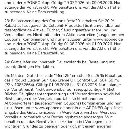
und in der APONEO App. Gültig: 29.07.2026 bis 09.08.2026. Nur
solange der Vorrat reicht. Wir behalten uns vor, die Aktion früher
zu beenden. Keine Barauszahlung.
23: Bei Verwendung des Coupons "ceta20" erhalten Sie 20 %
Rabatt auf ausgewählte Cetaphil-Produkte. Nicht anwendbar auf
rezeptpflichtige Artikel, Bücher, Säuglingsanfangsnahrung und
Versandkosten. Nicht mit anderen Aktionsvorteilen (ausgenommen
Coupons) kombinierbar und nur einzulösen unter www.aponeo.de
und in der APONEO App. Gültig: 01.08.2026 bis 01.09.2026. Nur
solange der Vorrat reicht. Wir behalten uns vor, die Aktion früher
zu beenden. Keine Barauszahlung.
24: Gratislieferung innerhalb Deutschlands bei Bestellung mit
rezeptpflichtigen Produkten.
25: Mit dem Gutscheincode "Merit25" erhalten Sie 25 % Rabatt auf
das Produkt Eucerin Sun Gel-Creme Oil Control LSF 50+, 50 ml
(PZN 10832664). Gültig: 01.08.2026 bis 31.08.2026. Nur solange
der Vorrat reicht. Nicht anwendbar auf rezeptpflichtige Artikel,
Bücher, Säuglingsanfangsnahrung und Versandkosten sowie bei
Bestellungen über Vergleichsportale. Nicht mit anderen
Aktionsvorteilen (ausgenommen Coupons) kombinierbar und nur
einzulösen unter www.aponeo.de oder in der APONEO App. Nach
Eingabe des Gutscheincodes im Warenkorb, wird der Wert des
Vorteils automatisch vom Rechnungsbetrag abgezogen. Wir
behalten uns das Recht vor, die Aktionen bei Vorliegen eines
wichtigen Grundes zu beenden oder ggf. mit einem anderen