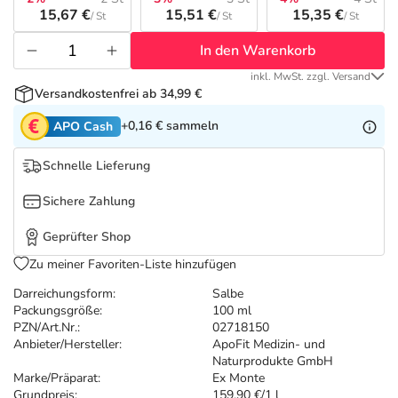
Refluthin, Lasea & Carmenthin Deals
Sport & Fitness
Täglich gut versorgt
15,67 €
15,51 €
15,35 €
/ St
/ St
/ St
In den Warenkorb
Salus Deals
Tierapotheke
inkl. MwSt. zzgl. Versand
Versandkostenfrei ab 34,99 €
Vitamine & Mineralstoffe
+0,16 €
sammeln
APO Cash
Marken
Schnelle Lieferung
Sichere Zahlung
Geprüfter Shop
Zu meiner Favoriten-Liste hinzufügen
Darreichungsform:
Salbe
Packungsgröße:
100 ml
PZN/Art.Nr.:
02718150
Anbieter/Hersteller:
ApoFit Medizin- und
Naturprodukte GmbH
Marke/Präparat:
Ex Monte
Grundpreis:
159,90 €/1 l