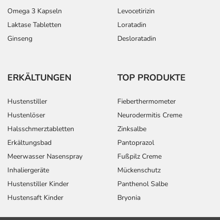
Omega 3 Kapseln
Levocetirizin
Laktase Tabletten
Loratadin
Ginseng
Desloratadin
ERKÄLTUNGEN
TOP PRODUKTE
Hustenstiller
Fieberthermometer
Hustenlöser
Neurodermitis Creme
Halsschmerztabletten
Zinksalbe
Erkältungsbad
Pantoprazol
Meerwasser Nasenspray
Fußpilz Creme
Inhaliergeräte
Mückenschutz
Hustenstiller Kinder
Panthenol Salbe
Hustensaft Kinder
Bryonia