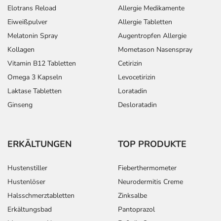
Elotrans Reload
Allergie Medikamente
Eiweißpulver
Allergie Tabletten
Melatonin Spray
Augentropfen Allergie
Kollagen
Mometason Nasenspray
Vitamin B12 Tabletten
Cetirizin
Omega 3 Kapseln
Levocetirizin
Laktase Tabletten
Loratadin
Ginseng
Desloratadin
ERKÄLTUNGEN
TOP PRODUKTE
Hustenstiller
Fieberthermometer
Hustenlöser
Neurodermitis Creme
Halsschmerztabletten
Zinksalbe
Erkältungsbad
Pantoprazol