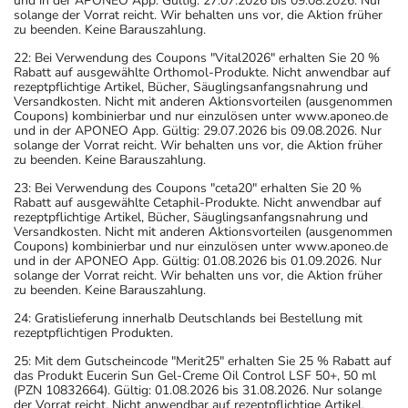
und in der APONEO App. Gültig: 27.07.2026 bis 09.08.2026. Nur
solange der Vorrat reicht. Wir behalten uns vor, die Aktion früher
zu beenden. Keine Barauszahlung.
22: Bei Verwendung des Coupons "Vital2026" erhalten Sie 20 %
Rabatt auf ausgewählte Orthomol-Produkte. Nicht anwendbar auf
rezeptpflichtige Artikel, Bücher, Säuglingsanfangsnahrung und
Versandkosten. Nicht mit anderen Aktionsvorteilen (ausgenommen
Coupons) kombinierbar und nur einzulösen unter www.aponeo.de
und in der APONEO App. Gültig: 29.07.2026 bis 09.08.2026. Nur
solange der Vorrat reicht. Wir behalten uns vor, die Aktion früher
zu beenden. Keine Barauszahlung.
23: Bei Verwendung des Coupons "ceta20" erhalten Sie 20 %
Rabatt auf ausgewählte Cetaphil-Produkte. Nicht anwendbar auf
rezeptpflichtige Artikel, Bücher, Säuglingsanfangsnahrung und
Versandkosten. Nicht mit anderen Aktionsvorteilen (ausgenommen
Coupons) kombinierbar und nur einzulösen unter www.aponeo.de
und in der APONEO App. Gültig: 01.08.2026 bis 01.09.2026. Nur
solange der Vorrat reicht. Wir behalten uns vor, die Aktion früher
zu beenden. Keine Barauszahlung.
24: Gratislieferung innerhalb Deutschlands bei Bestellung mit
rezeptpflichtigen Produkten.
25: Mit dem Gutscheincode "Merit25" erhalten Sie 25 % Rabatt auf
das Produkt Eucerin Sun Gel-Creme Oil Control LSF 50+, 50 ml
(PZN 10832664). Gültig: 01.08.2026 bis 31.08.2026. Nur solange
der Vorrat reicht. Nicht anwendbar auf rezeptpflichtige Artikel,