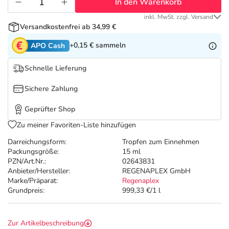
Refluthin, Lasea & Carmenthin Deals
Sport & Fitness
Täglich gut versorgt
In den Warenkorb
inkl. MwSt. zzgl. Versand
Versandkostenfrei ab 34,99 €
Salus Deals
Tierapotheke
+0,15 €
sammeln
APO Cash
Vitamine & Mineralstoffe
Schnelle Lieferung
Sichere Zahlung
Marken
Geprüfter Shop
Zu meiner Favoriten-Liste hinzufügen
Darreichungsform:
Tropfen zum Einnehmen
Packungsgröße:
15 ml
PZN/Art.Nr.:
02643831
Anbieter/Hersteller:
REGENAPLEX GmbH
Marke/Präparat:
Regenaplex
Grundpreis:
999,33 €/1 l
Zur Artikelbeschreibung