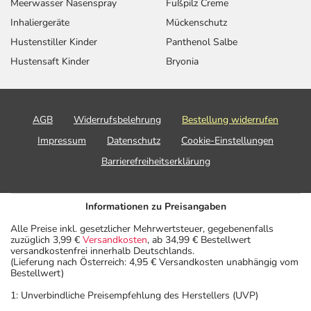
Meerwasser Nasenspray
Fußpilz Creme
Inhaliergeräte
Mückenschutz
Hustenstiller Kinder
Panthenol Salbe
Hustensaft Kinder
Bryonia
AGB
Widerrufsbelehrung
Bestellung widerrufen
Impressum
Datenschutz
Cookie-Einstellungen
Barrierefreiheitserklärung
Informationen zu Preisangaben
Alle Preise inkl. gesetzlicher Mehrwertsteuer, gegebenenfalls
zuzüglich 3,99 €
Versandkosten
, ab 34,99 € Bestellwert
versandkostenfrei innerhalb Deutschlands.
(Lieferung nach Österreich: 4,95 € Versandkosten unabhängig vom
Bestellwert)
1: Unverbindliche Preisempfehlung des Herstellers (UVP)