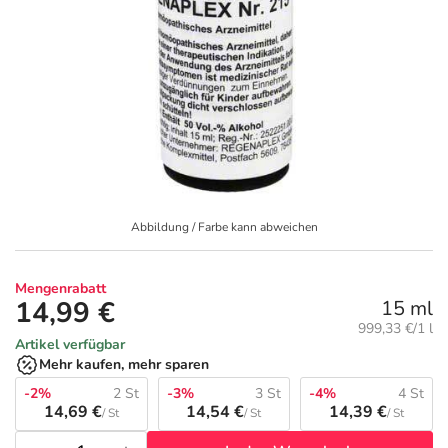
Geschenkideen
Fragen und Antworten
5% Extra Cash
Diabetes
Aktuelle Coupons
Kontakt
Avene & Ducray Deals
Körperpflege & Kosmetik
7
Ratgeber
Eucerin Deals
Liebe & Erotik
Summer SALE
Beliebte Beiträge
Evolsin Deals
Mutter & Kind
Reiseapotheke
Abbildung / Farbe kann abweichen
E-Rezept einlösen
Frontline & Frontpro Deals
Nahrungsergänzung
Insektenschutz
Mengenrabatt
14,99 €
15 ml
Grundpreis:
999,33 €/1 l
E-Rezept App
Nattermann Deals
Natur & Homöopathie
Sonnenpflege
Artikel verfügbar
Mehr kaufen, mehr sparen
R(h)ein Nutrition Deals
Sanitätshaus
Sommerpflege für Haar und Kopfhaut
-2%
2 St
-3%
3 St
-4%
4 St
14,69 €
14,54 €
14,39 €
/ St
/ St
/ St