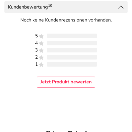
auskennen, finden Sie unter
www.regenaplex.de
.
10
Kundenbewertung
Adresse des Anbieters/Herstellers
Noch keine Kundenrezensionen vorhanden.
REGENAPLEX GmbH
Opelstrasse 5A
5
78467 Konstanz
4
3
Das
PDF des Beipackzettels
können Sie sich oben
2
herunterladen.
1
Jetzt Produkt bewerten