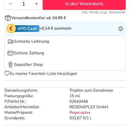
Refluthin, Lasea & Carmenthin Deals
Sport & Fitness
Täglich gut versorgt
In den Warenkorb
inkl. MwSt. zzgl. Versand
Salus Deals
Tierapotheke
Versandkostenfrei ab 34,99 €
+0,14 €
sammeln
APO Cash
Vitamine & Mineralstoffe
Schnelle Lieferung
Marken
Sichere Zahlung
Geprüfter Shop
Zu meiner Favoriten-Liste hinzufügen
Darreichungsform:
Tropfen zum Einnehmen
Packungsgröße:
15 ml
PZN/Art.Nr.:
02643446
Anbieter/Hersteller:
REGENAPLEX GmbH
Marke/Präparat:
Regenaplex
Grundpreis:
932,67 €/1 l