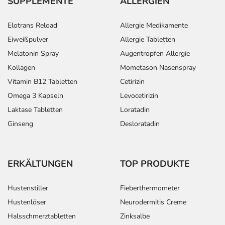
SUPPLEMENTE
ALLERGIEN
Elotrans Reload
Allergie Medikamente
Eiweißpulver
Allergie Tabletten
Melatonin Spray
Augentropfen Allergie
Kollagen
Mometason Nasenspray
Vitamin B12 Tabletten
Cetirizin
Omega 3 Kapseln
Levocetirizin
Laktase Tabletten
Loratadin
Ginseng
Desloratadin
ERKÄLTUNGEN
TOP PRODUKTE
Hustenstiller
Fieberthermometer
Hustenlöser
Neurodermitis Creme
Halsschmerztabletten
Zinksalbe