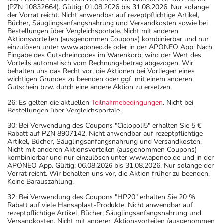
(PZN 10832664). Gültig: 01.08.2026 bis 31.08.2026. Nur solange
der Vorrat reicht. Nicht anwendbar auf rezeptpflichtige Artikel,
Bücher, Säuglingsanfangsnahrung und Versandkosten sowie bei
Bestellungen über Vergleichsportale. Nicht mit anderen
Aktionsvorteilen (ausgenommen Coupons) kombinierbar und nur
einzulösen unter www.aponeo.de oder in der APONEO App. Nach
Eingabe des Gutscheincodes im Warenkorb, wird der Wert des
Vorteils automatisch vom Rechnungsbetrag abgezogen. Wir
behalten uns das Recht vor, die Aktionen bei Vorliegen eines
wichtigen Grundes zu beenden oder ggf. mit einem anderen
Gutschein bzw. durch eine andere Aktion zu ersetzen.
26: Es gelten die aktuellen
Teilnahmebedingungen
. Nicht bei
Bestellungen über Vergleichsportale.
30: Bei Verwendung des Coupons "Ciclopoli5" erhalten Sie 5 €
Rabatt auf PZN 8907142. Nicht anwendbar auf rezeptpflichtige
Artikel, Bücher, Säuglingsanfangsnahrung und Versandkosten.
Nicht mit anderen Aktionsvorteilen (ausgenommen Coupons)
kombinierbar und nur einzulösen unter www.aponeo.de und in der
APONEO App. Gültig: 06.08.2026 bis 31.08.2026. Nur solange der
Vorrat reicht. Wir behalten uns vor, die Aktion früher zu beenden.
Keine Barauszahlung.
32: Bei Verwendung des Coupons "HP20" erhalten Sie 20 %
Rabatt auf viele Hansaplast-Produkte. Nicht anwendbar auf
rezeptpflichtige Artikel, Bücher, Säuglingsanfangsnahrung und
Versandkosten. Nicht mit anderen Aktionsvorteilen (ausgenommen