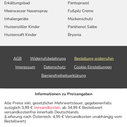
Erkältungsbad
Pantoprazol
Meerwasser Nasenspray
Fußpilz Creme
Inhaliergeräte
Mückenschutz
Hustenstiller Kinder
Panthenol Salbe
Hustensaft Kinder
Bryonia
AGB
Widerrufsbelehrung
Bestellung widerrufen
Impressum
Datenschutz
Cookie-Einstellungen
Barrierefreiheitserklärung
Informationen zu Preisangaben
Alle Preise inkl. gesetzlicher Mehrwertsteuer, gegebenenfalls
zuzüglich 3,99 €
Versandkosten
, ab 34,99 € Bestellwert
versandkostenfrei innerhalb Deutschlands.
(Lieferung nach Österreich: 4,95 € Versandkosten unabhängig vom
Bestellwert)