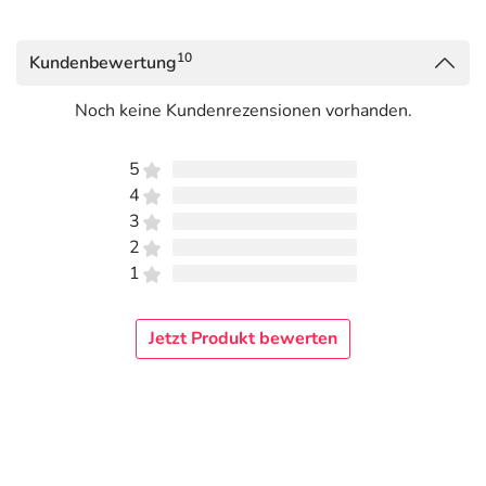
Therapeuten, die sich mit der REGENA-Therapie
auskennen, finden Sie unter
www.regenaplex.de
.
10
Kundenbewertung
Adresse des Anbieters/Herstellers
Noch keine Kundenrezensionen vorhanden.
REGENAPLEX GmbH
Opelstrasse 5A
5
78467 Konstanz
4
3
Das
PDF des Beipackzettels
können Sie sich oben
2
herunterladen.
1
Jetzt Produkt bewerten