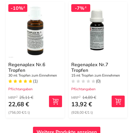
-10%
-7%
4
4
Regenaplex Nr.6
Regenaplex Nr.7
Tropfen
Tropfen
30 ml Tropfen zum Einnehmen
15 ml Tropfen zum Einnehmen
(1)
(0)
Pflichtangaben
Pflichtangaben
25,11 €
14,89 €
2
2
MRP
MRP
22,68 €
13,92 €
(756,00 €/1 l)
(928,00 €/1 l)
Weitere Produkte anzeigen