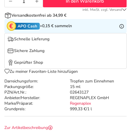
Refluthin, Lasea & Carmenthin Deals
Sport & Fitness
Täglich gut versorgt
In den Warenkorb
inkl. MwSt. zzgl. Versand
Versandkostenfrei ab 34,99 €
Salus Deals
Tierapotheke
+0,15 €
sammeln
APO Cash
Vitamine & Mineralstoffe
Schnelle Lieferung
Sichere Zahlung
Marken
Geprüfter Shop
Zu meiner Favoriten-Liste hinzufügen
Darreichungsform:
Tropfen zum Einnehmen
Packungsgröße:
15 ml
PZN/Art.Nr.:
02643127
Anbieter/Hersteller:
REGENAPLEX GmbH
Marke/Präparat:
Regenaplex
Grundpreis:
999,33 €/1 l
Zur Artikelbeschreibung