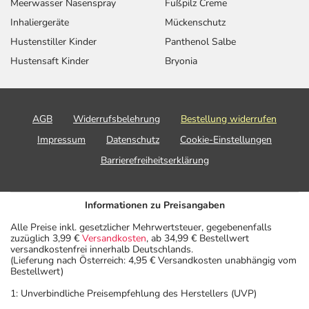
Meerwasser Nasenspray
Fußpilz Creme
Inhaliergeräte
Mückenschutz
Hustenstiller Kinder
Panthenol Salbe
Hustensaft Kinder
Bryonia
AGB
Widerrufsbelehrung
Bestellung widerrufen
Impressum
Datenschutz
Cookie-Einstellungen
Barrierefreiheitserklärung
Informationen zu Preisangaben
Alle Preise inkl. gesetzlicher Mehrwertsteuer, gegebenenfalls
zuzüglich 3,99 €
Versandkosten
, ab 34,99 € Bestellwert
versandkostenfrei innerhalb Deutschlands.
(Lieferung nach Österreich: 4,95 € Versandkosten unabhängig vom
Bestellwert)
1: Unverbindliche Preisempfehlung des Herstellers (UVP)