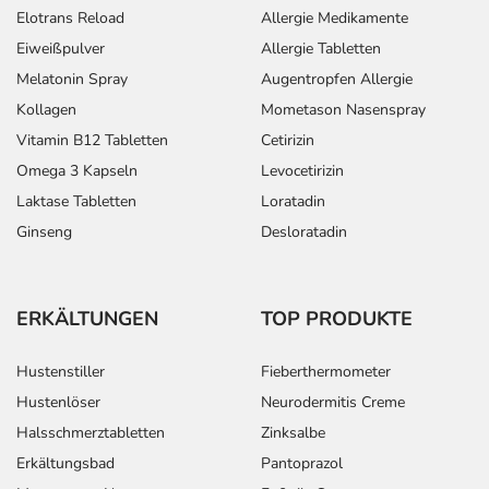
Elotrans Reload
Allergie Medikamente
Eiweißpulver
Allergie Tabletten
Melatonin Spray
Augentropfen Allergie
Kollagen
Mometason Nasenspray
Vitamin B12 Tabletten
Cetirizin
Omega 3 Kapseln
Levocetirizin
Laktase Tabletten
Loratadin
Ginseng
Desloratadin
ERKÄLTUNGEN
TOP PRODUKTE
Hustenstiller
Fieberthermometer
Hustenlöser
Neurodermitis Creme
Halsschmerztabletten
Zinksalbe
Erkältungsbad
Pantoprazol