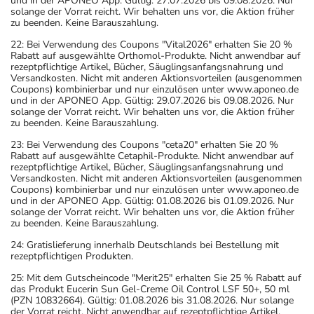
und in der APONEO App. Gültig: 27.07.2026 bis 09.08.2026. Nur
solange der Vorrat reicht. Wir behalten uns vor, die Aktion früher
zu beenden. Keine Barauszahlung.
22: Bei Verwendung des Coupons "Vital2026" erhalten Sie 20 %
Rabatt auf ausgewählte Orthomol-Produkte. Nicht anwendbar auf
rezeptpflichtige Artikel, Bücher, Säuglingsanfangsnahrung und
Versandkosten. Nicht mit anderen Aktionsvorteilen (ausgenommen
Coupons) kombinierbar und nur einzulösen unter www.aponeo.de
und in der APONEO App. Gültig: 29.07.2026 bis 09.08.2026. Nur
solange der Vorrat reicht. Wir behalten uns vor, die Aktion früher
zu beenden. Keine Barauszahlung.
23: Bei Verwendung des Coupons "ceta20" erhalten Sie 20 %
Rabatt auf ausgewählte Cetaphil-Produkte. Nicht anwendbar auf
rezeptpflichtige Artikel, Bücher, Säuglingsanfangsnahrung und
Versandkosten. Nicht mit anderen Aktionsvorteilen (ausgenommen
Coupons) kombinierbar und nur einzulösen unter www.aponeo.de
und in der APONEO App. Gültig: 01.08.2026 bis 01.09.2026. Nur
solange der Vorrat reicht. Wir behalten uns vor, die Aktion früher
zu beenden. Keine Barauszahlung.
24: Gratislieferung innerhalb Deutschlands bei Bestellung mit
rezeptpflichtigen Produkten.
25: Mit dem Gutscheincode "Merit25" erhalten Sie 25 % Rabatt auf
das Produkt Eucerin Sun Gel-Creme Oil Control LSF 50+, 50 ml
(PZN 10832664). Gültig: 01.08.2026 bis 31.08.2026. Nur solange
der Vorrat reicht. Nicht anwendbar auf rezeptpflichtige Artikel,