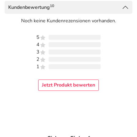
auskennen, finden Sie unter
www.regenaplex.de
.
10
Kundenbewertung
Adresse des Anbieters/Herstellers
Noch keine Kundenrezensionen vorhanden.
REGENAPLEX GmbH
Opelstrasse 5A
5
78467 Konstanz
4
3
Das
PDF des Beipackzettels
können Sie sich oben
2
herunterladen.
1
Jetzt Produkt bewerten