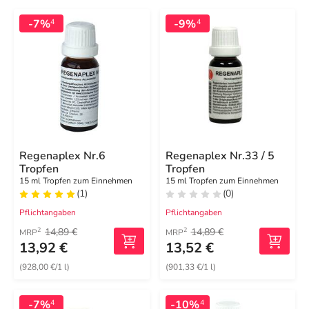
-7%
-9%
4
4
Regenaplex Nr.6
Regenaplex Nr.33 / 5
Tropfen
Tropfen
15 ml Tropfen zum Einnehmen
15 ml Tropfen zum Einnehmen
(1)
(0)
Pflichtangaben
Pflichtangaben
14,89 €
14,89 €
2
2
MRP
MRP
13,92 €
13,52 €
(928,00 €/1 l)
(901,33 €/1 l)
-7%
-10%
4
4