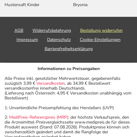
Hustensaft Kinder
Bryonia
AGB
Widerrufsbelehrung
Bestellung widerrufen
Impressum
Datenschutz
Cookie-Einstellungen
Barrierefreiheitserklärung
Informationen zu Preisangaben
Alle Preise inkl. gesetzlicher Mehrwertsteuer, gegebenenfalls
zuzüglich 3,99 €
Versandkosten
, ab 34,99 € Bestellwert
versandkostenfrei innerhalb Deutschlands.
(Lieferung nach Österreich: 4,95 € Versandkosten unabhängig vom
Bestellwert)
1: Unverbindliche Preisempfehlung des Herstellers (UVP)
2:
MediPreis-Referenzpreis (MRP)
: der höchste Verkaufspreis, den
die Arzneimittel-Preisvergleichsseite www.medipreis.de für dieses
Produkt ausweist (Stand: 07.08.2026). Produktpreise können sich
zwischenzeitlich geändert und damit die Rangfolge der
Versandapotheken geändert haben.