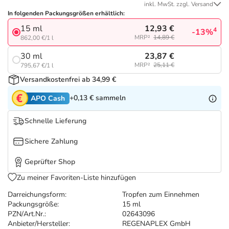
Refluthin, Lasea & Carmenthin Deals
Sport & Fitness
Täglich gut versorgt
inkl. MwSt. zzgl. Versand
In folgenden Packungsgrößen erhältlich:
12,93 €
15 ml
Salus Deals
Tierapotheke
4
-13%
MRP²
14,89 €
862,00 €/1 l
23,87 €
30 ml
Vitamine & Mineralstoffe
MRP²
25,11 €
795,67 €/1 l
Versandkostenfrei ab 34,99 €
Marken
+0,13 €
sammeln
APO Cash
Schnelle Lieferung
Sichere Zahlung
Geprüfter Shop
Zu meiner Favoriten-Liste hinzufügen
Darreichungsform:
Tropfen zum Einnehmen
Packungsgröße:
15 ml
PZN/Art.Nr.:
02643096
Anbieter/Hersteller:
REGENAPLEX GmbH