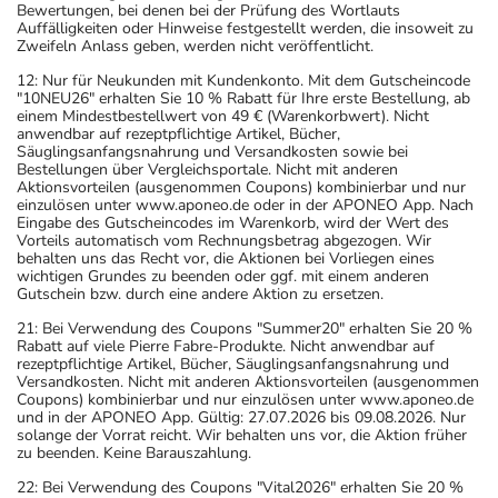
Bewertungen, bei denen bei der Prüfung des Wortlauts
Auffälligkeiten oder Hinweise festgestellt werden, die insoweit zu
Zweifeln Anlass geben, werden nicht veröffentlicht.
12: Nur für Neukunden mit Kundenkonto. Mit dem Gutscheincode
"10NEU26" erhalten Sie 10 % Rabatt für Ihre erste Bestellung, ab
einem Mindestbestellwert von 49 € (Warenkorbwert). Nicht
anwendbar auf rezeptpflichtige Artikel, Bücher,
Säuglingsanfangsnahrung und Versandkosten sowie bei
Bestellungen über Vergleichsportale. Nicht mit anderen
Aktionsvorteilen (ausgenommen Coupons) kombinierbar und nur
einzulösen unter www.aponeo.de oder in der APONEO App. Nach
Eingabe des Gutscheincodes im Warenkorb, wird der Wert des
Vorteils automatisch vom Rechnungsbetrag abgezogen. Wir
behalten uns das Recht vor, die Aktionen bei Vorliegen eines
wichtigen Grundes zu beenden oder ggf. mit einem anderen
Gutschein bzw. durch eine andere Aktion zu ersetzen.
21: Bei Verwendung des Coupons "Summer20" erhalten Sie 20 %
Rabatt auf viele Pierre Fabre-Produkte. Nicht anwendbar auf
rezeptpflichtige Artikel, Bücher, Säuglingsanfangsnahrung und
Versandkosten. Nicht mit anderen Aktionsvorteilen (ausgenommen
Coupons) kombinierbar und nur einzulösen unter www.aponeo.de
und in der APONEO App. Gültig: 27.07.2026 bis 09.08.2026. Nur
solange der Vorrat reicht. Wir behalten uns vor, die Aktion früher
zu beenden. Keine Barauszahlung.
22: Bei Verwendung des Coupons "Vital2026" erhalten Sie 20 %