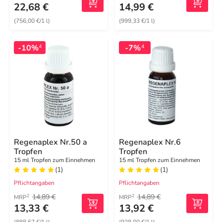
22,68 €
14,99 €
(756,00 €/1 l)
(999,33 €/1 l)
-10%
-7%
4
4
Regenaplex Nr.50 a
Regenaplex Nr.6
Tropfen
Tropfen
15 ml Tropfen zum Einnehmen
15 ml Tropfen zum Einnehmen
(1)
(1)
Pflichtangaben
Pflichtangaben
14,89 €
14,89 €
2
2
MRP
MRP
13,33 €
13,92 €