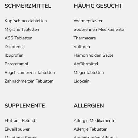
SCHMERZMITTEL
HÄUFIG GESUCHT
Kopfschmerztabletten
Wärmepflaster
Migräne Tabletten
Sodbrennen Medikamente
ASS Tabletten
Thermacare
Diclofenac
Voltaren
Ibuprofen
Hämorrhoiden Salbe
Paracetamol
Abführmittel
Regelschmerzen Tabletten
Magentabletten
Zahnschmerzen Tabletten
Lidocain
SUPPLEMENTE
ALLERGIEN
Elotrans Reload
Allergie Medikamente
Eiweißpulver
Allergie Tabletten
Melatonin Spray
Augentropfen Allergie