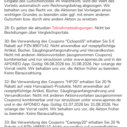
Eingabe des Gutscheincodes im Warenkorb, wird der Wert des
Vorteils automatisch vom Rechnungsbetrag abgezogen. Wir
behalten uns das Recht vor, die Aktionen bei Vorliegen eines
wichtigen Grundes zu beenden oder ggf. mit einem anderen
Gutschein bzw. durch eine andere Aktion zu ersetzen.
26: Es gelten die aktuellen
Teilnahmebedingungen
. Nicht bei
Bestellungen über Vergleichsportale.
30: Bei Verwendung des Coupons "Ciclopoli5" erhalten Sie 5 €
Rabatt auf PZN 8907142. Nicht anwendbar auf rezeptpflichtige
Artikel, Bücher, Säuglingsanfangsnahrung und Versandkosten.
Nicht mit anderen Aktionsvorteilen (ausgenommen Coupons)
kombinierbar und nur einzulösen unter www.aponeo.de und in der
APONEO App. Gültig: 06.08.2026 bis 31.08.2026. Nur solange der
Vorrat reicht. Wir behalten uns vor, die Aktion früher zu beenden.
Keine Barauszahlung.
32: Bei Verwendung des Coupons "HP20" erhalten Sie 20 %
Rabatt auf viele Hansaplast-Produkte. Nicht anwendbar auf
rezeptpflichtige Artikel, Bücher, Säuglingsanfangsnahrung und
Versandkosten. Nicht mit anderen Aktionsvorteilen (ausgenommen
Coupons) kombinierbar und nur einzulösen unter www.aponeo.de
und in der APONEO App. Gültig: 01.07.2026 bis 31.08.2026. Nur
solange der Vorrat reicht. Wir behalten uns vor, die Aktion früher
zu beenden. Keine Barauszahlung.
33: Bei Verwendung des Coupons "Canergy20" erhalten Sie 20 %
Rabatt auf PZN 19658110. Nicht anwendbar auf rezeptpflichtige