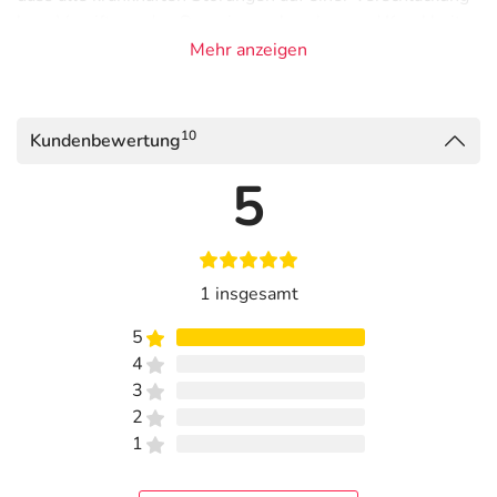
bzw. Vergiftung des Organismus beruhen und Krankheit
ein Heilbestreben des Körpers darstellt.
Mehr anzeigen
Therapeuten, die sich mit der REGENA-Therapie
auskennen, finden Sie unter
www.regenaplex.de
.
10
Kundenbewertung
Adresse des Anbieters/Herstellers
5
REGENAPLEX GmbH
Opelstrasse 5A
78467 Konstanz
1 insgesamt
Das
PDF des Beipackzettels
können Sie sich oben
herunterladen.
5
4
3
2
1