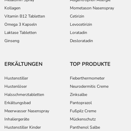
Kollagen
Mometason Nasenspray
Vitamin B12 Tabletten
Cetirizin
Omega 3 Kapseln
Levocetirizin
Laktase Tabletten
Loratadin
Ginseng
Desloratadin
ERKÄLTUNGEN
TOP PRODUKTE
Hustenstiller
Fieberthermometer
Hustenlöser
Neurodermitis Creme
Halsschmerztabletten
Zinksalbe
Erkältungsbad
Pantoprazol
Meerwasser Nasenspray
Fußpilz Creme
Inhaliergeräte
Mückenschutz
Hustenstiller Kinder
Panthenol Salbe