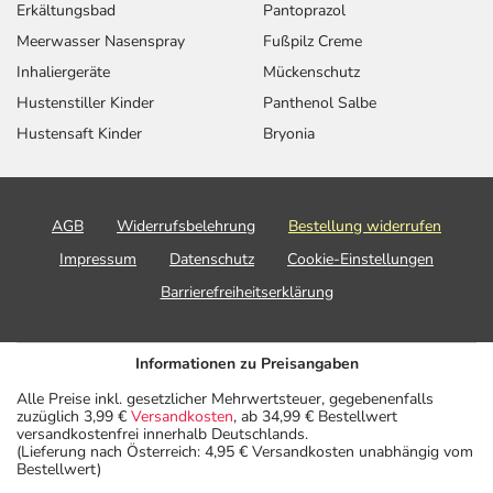
Erkältungsbad
Pantoprazol
Meerwasser Nasenspray
Fußpilz Creme
Inhaliergeräte
Mückenschutz
Hustenstiller Kinder
Panthenol Salbe
Hustensaft Kinder
Bryonia
AGB
Widerrufsbelehrung
Bestellung widerrufen
Impressum
Datenschutz
Cookie-Einstellungen
Barrierefreiheitserklärung
Informationen zu Preisangaben
Alle Preise inkl. gesetzlicher Mehrwertsteuer, gegebenenfalls
zuzüglich 3,99 €
Versandkosten
, ab 34,99 € Bestellwert
versandkostenfrei innerhalb Deutschlands.
(Lieferung nach Österreich: 4,95 € Versandkosten unabhängig vom
Bestellwert)