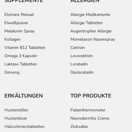
SUPPLEMENTE
ALLERGIEN
Elotrans Reload
Allergie Medikamente
Eiweißpulver
Allergie Tabletten
Melatonin Spray
Augentropfen Allergie
Kollagen
Mometason Nasenspray
Vitamin B12 Tabletten
Cetirizin
Omega 3 Kapseln
Levocetirizin
Laktase Tabletten
Loratadin
Ginseng
Desloratadin
ERKÄLTUNGEN
TOP PRODUKTE
Hustenstiller
Fieberthermometer
Hustenlöser
Neurodermitis Creme
Halsschmerztabletten
Zinksalbe