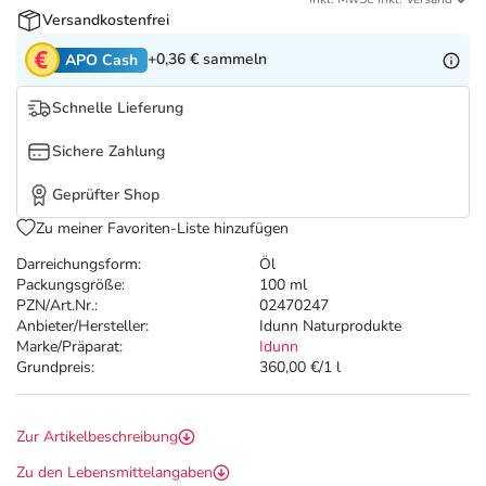
Refluthin, Lasea & Carmenthin Deals
Sport & Fitness
Täglich gut versorgt
Versandkostenfrei
+0,36 €
sammeln
APO Cash
Salus Deals
Tierapotheke
Schnelle Lieferung
Vitamine & Mineralstoffe
Sichere Zahlung
Marken
Geprüfter Shop
Zu meiner Favoriten-Liste hinzufügen
Darreichungsform:
Öl
Packungsgröße:
100 ml
PZN/Art.Nr.:
02470247
Anbieter/Hersteller:
Idunn Naturprodukte
Marke/Präparat:
Idunn
Grundpreis:
360,00 €/1 l
Zur Artikelbeschreibung
Zu den Lebensmittelangaben