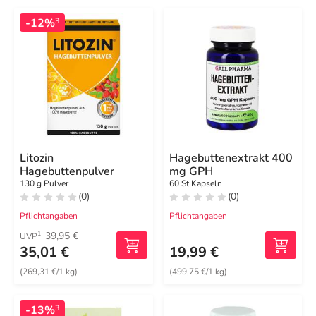
-12%
3
Litozin
Hagebuttenextrakt 400
Hagebuttenpulver
mg GPH
130 g Pulver
60 St Kapseln
(0)
(0)
Pflichtangaben
Pflichtangaben
39,95 €
1
UVP
35,01 €
19,99 €
(269,31 €/1 kg)
(499,75 €/1 kg)
-13%
3