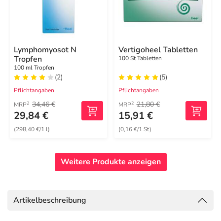
Lymphomyosot N
Vertigoheel Tabletten
Tropfen
100 St Tabletten
100 ml Tropfen
(2)
(5)
Pflichtangaben
Pflichtangaben
34,46 €
21,80 €
2
2
MRP
MRP
29,84 €
15,91 €
(298,40 €/1 l)
(0,16 €/1 St)
Weitere Produkte anzeigen
Artikelbeschreibung