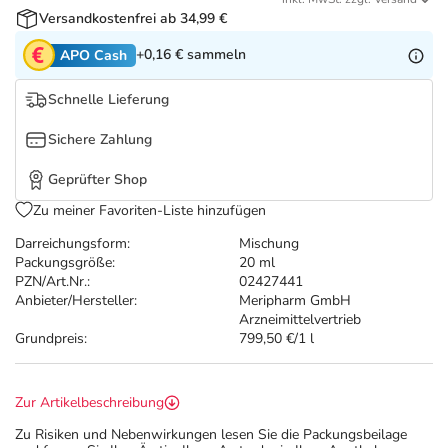
Refluthin, Lasea & Carmenthin Deals
Sport & Fitness
Sommerpflege für Haar und Kopfhaut
Versandkostenfrei ab 34,99 €
+0,16 €
sammeln
APO Cash
Salus Deals
Tierapotheke
Täglich gut versorgt
Schnelle Lieferung
Vitamine & Mineralstoffe
Sichere Zahlung
Marken
Geprüfter Shop
Zu meiner Favoriten-Liste hinzufügen
Darreichungsform:
Mischung
Packungsgröße:
20 ml
PZN/Art.Nr.:
02427441
Anbieter/Hersteller:
Meripharm GmbH
Arzneimittelvertrieb
Grundpreis:
799,50 €/1 l
Zur Artikelbeschreibung
Zu Risiken und Nebenwirkungen lesen Sie die Packungsbeilage