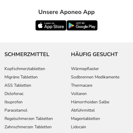
Unsere Aponeo App
SCHMERZMITTEL
HÄUFIG GESUCHT
Kopfschmerztabletten
Wärmepflaster
Migräne Tabletten
Sodbrennen Medikamente
ASS Tabletten
Thermacare
Diclofenac
Voltaren
Ibuprofen
Hämorrhoiden Salbe
Paracetamol
Abführmittel
Regelschmerzen Tabletten
Magentabletten
Zahnschmerzen Tabletten
Lidocain