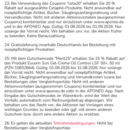
23: Bei Verwendung des Coupons "ceta20" erhalten Sie 20 %
Rabatt auf ausgewählte Cetaphil-Produkte. Nicht anwendbar auf
rezeptpflichtige Artikel, Bücher, Säuglingsanfangsnahrung und
Versandkosten. Nicht mit anderen Aktionsvorteilen (ausgenommen
Coupons) kombinierbar und nur einzulösen unter www.aponeo.de
und in der APONEO App. Gültig: 01.08.2026 bis 01.09.2026. Nur
solange der Vorrat reicht. Wir behalten uns vor, die Aktion früher
zu beenden. Keine Barauszahlung.
24: Gratislieferung innerhalb Deutschlands bei Bestellung mit
rezeptpflichtigen Produkten.
25: Mit dem Gutscheincode "Merit25" erhalten Sie 25 % Rabatt auf
das Produkt Eucerin Sun Gel-Creme Oil Control LSF 50+, 50 ml
(PZN 10832664). Gültig: 01.08.2026 bis 31.08.2026. Nur solange
der Vorrat reicht. Nicht anwendbar auf rezeptpflichtige Artikel,
Bücher, Säuglingsanfangsnahrung und Versandkosten sowie bei
Bestellungen über Vergleichsportale. Nicht mit anderen
Aktionsvorteilen (ausgenommen Coupons) kombinierbar und nur
einzulösen unter www.aponeo.de oder in der APONEO App. Nach
Eingabe des Gutscheincodes im Warenkorb, wird der Wert des
Vorteils automatisch vom Rechnungsbetrag abgezogen. Wir
behalten uns das Recht vor, die Aktionen bei Vorliegen eines
wichtigen Grundes zu beenden oder ggf. mit einem anderen
Gutschein bzw. durch eine andere Aktion zu ersetzen.
26: Es gelten die aktuellen
Teilnahmebedingungen
. Nicht bei
Bestellungen über Vergleichsportale.