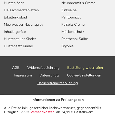
Hustenlöser
Neurodermitis Creme
Halsschmerztabletten
Zinksalbe
Erkältungsbad
Pantoprazol
Meerwasser Nasenspray
Fußpilz Creme
Inhaliergeräte
Mückenschutz
Hustenstiller Kinder
Panthenol Salbe
Hustensaft Kinder
Bryonia
AGB
Widerrufsbelehrung
Bestellung widerrufen
Impressum
Datenschutz
Cookie-Einstellungen
Barrierefreiheitserklärung
Informationen zu Preisangaben
Alle Preise inkl. gesetzlicher Mehrwertsteuer, gegebenenfalls
zuzüglich 3,99 €
Versandkosten
, ab 34,99 € Bestellwert