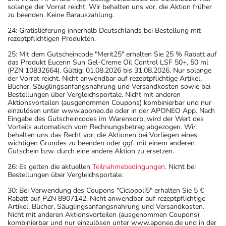
solange der Vorrat reicht. Wir behalten uns vor, die Aktion früher
zu beenden. Keine Barauszahlung.
24: Gratislieferung innerhalb Deutschlands bei Bestellung mit
rezeptpflichtigen Produkten.
25: Mit dem Gutscheincode "Merit25" erhalten Sie 25 % Rabatt auf
das Produkt Eucerin Sun Gel-Creme Oil Control LSF 50+, 50 ml
(PZN 10832664). Gültig: 01.08.2026 bis 31.08.2026. Nur solange
der Vorrat reicht. Nicht anwendbar auf rezeptpflichtige Artikel,
Bücher, Säuglingsanfangsnahrung und Versandkosten sowie bei
Bestellungen über Vergleichsportale. Nicht mit anderen
Aktionsvorteilen (ausgenommen Coupons) kombinierbar und nur
einzulösen unter www.aponeo.de oder in der APONEO App. Nach
Eingabe des Gutscheincodes im Warenkorb, wird der Wert des
Vorteils automatisch vom Rechnungsbetrag abgezogen. Wir
behalten uns das Recht vor, die Aktionen bei Vorliegen eines
wichtigen Grundes zu beenden oder ggf. mit einem anderen
Gutschein bzw. durch eine andere Aktion zu ersetzen.
26: Es gelten die aktuellen
Teilnahmebedingungen
. Nicht bei
Bestellungen über Vergleichsportale.
30: Bei Verwendung des Coupons "Ciclopoli5" erhalten Sie 5 €
Rabatt auf PZN 8907142. Nicht anwendbar auf rezeptpflichtige
Artikel, Bücher, Säuglingsanfangsnahrung und Versandkosten.
Nicht mit anderen Aktionsvorteilen (ausgenommen Coupons)
kombinierbar und nur einzulösen unter www.aponeo.de und in der