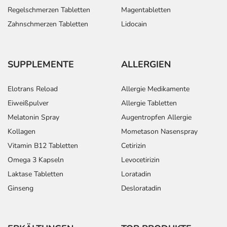
Regelschmerzen Tabletten
Magentabletten
Zahnschmerzen Tabletten
Lidocain
SUPPLEMENTE
ALLERGIEN
Elotrans Reload
Allergie Medikamente
Eiweißpulver
Allergie Tabletten
Melatonin Spray
Augentropfen Allergie
Kollagen
Mometason Nasenspray
Vitamin B12 Tabletten
Cetirizin
Omega 3 Kapseln
Levocetirizin
Laktase Tabletten
Loratadin
Ginseng
Desloratadin