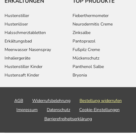
ERKÄLTUNGEN
TOP PRODUKTE
Hustenstiller
Fieberthermometer
Hustenlöser
Neurodermitis Creme
Halsschmerztabletten
Zinksalbe
Erkältungsbad
Pantoprazol
Meerwasser Nasenspray
Fußpilz Creme
Inhaliergeräte
Mückenschutz
Hustenstiller Kinder
Panthenol Salbe
Hustensaft Kinder
Bryonia
AGB
Widerrufsbelehrung
Bestellung widerrufen
Impressum
Datenschutz
Cookie-Einstellungen
Barrierefreiheitserklärung