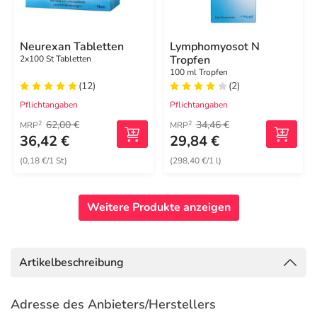
Neurexan Tabletten
Lymphomyosot N
Tropfen
2x100 St Tabletten
100 ml Tropfen
(12)
(2)
Pflichtangaben
Pflichtangaben
62,00 €
34,46 €
2
2
MRP
MRP
36,42 €
29,84 €
(0,18 €/1 St)
(298,40 €/1 l)
Weitere Produkte anzeigen
Artikelbeschreibung
Adresse des Anbieters/Herstellers