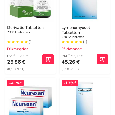
Derivatio Tabletten
Lymphomyosot
Tabletten
200 St Tabletten
250 St Tabletten
(1)
(1)
Pflichtangaben
Pflichtangaben
33,00 €
52,12 €
1
2
UVP
MRP
25,86 €
45,26 €
(0,13 €/1 St)
(0,18 €/1 St)
-41%
-13%
4
4