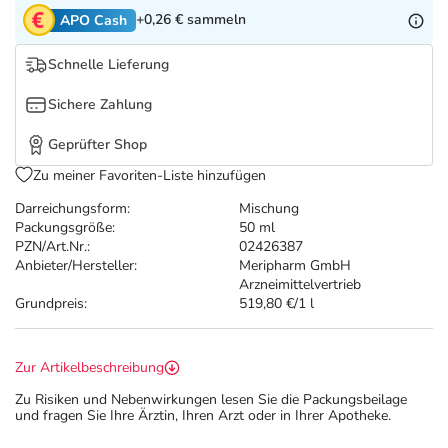
Refluthin, Lasea & Carmenthin Deals
Sport & Fitness
Täglich gut versorgt
+0,26 €
sammeln
APO Cash
Salus Deals
Tierapotheke
Schnelle Lieferung
Sichere Zahlung
Vitamine & Mineralstoffe
Geprüfter Shop
Marken
Zu meiner Favoriten-Liste hinzufügen
Darreichungsform:
Mischung
Packungsgröße:
50 ml
PZN/Art.Nr.:
02426387
Anbieter/Hersteller:
Meripharm GmbH
Arzneimittelvertrieb
Grundpreis:
519,80 €/1 l
Zur Artikelbeschreibung
Zu Risiken und Nebenwirkungen lesen Sie die Packungsbeilage
und fragen Sie Ihre Ärztin, Ihren Arzt oder in Ihrer Apotheke.