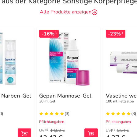
 aus der Kategorie Sonstige Körperpfleg
Alle Produkte anzeigen
-16%
-23%
3
3
 Narben-Gel
Gepan Mannose-Gel
Vaseline we
30 ml Gel
100 ml Fettsalbe
0)
(3)
(3)
Pflichtangaben
Pflichtangaben
14,80 €
5,54 €
1
1
UVP
UVP