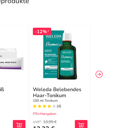
eprodukte
-12%
3
iß
Weleda Belebendes
Weleda Skin 
Haar-Tonikum
Body Butter
100 ml Tonikum
150 ml Creme
(4)
(3)
Pflichtangaben
Pflichtangaben
13,95 €
1
UVP