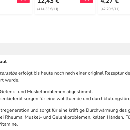
12,43 €
4,27 €
(414,33 €/1 l)
(42,70 €/1 l)
aut
tersalbe
erfolgt bis heute noch nach einer original Rezeptur d
rt wurde.
bei Gelenk- und Muskelproblemen abgestimmt.
enkieferöl sorgen für eine wohltuende und durchblutungsför
regeneration und sorgt für eine kräftige Durchwärmung des 
bei Rheuma, Muskel- und Gelenkproblemen, kalten Händen, Füß
Vitamine.