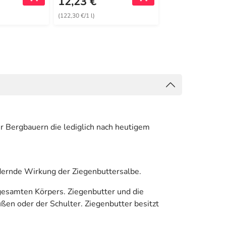
12,23 €
14,42 €
(122,30 €/1 l)
(96,13 €/1 l)
er Bergbauern die lediglich nach heutigem
dernde Wirkung der Ziegenbuttersalbe.
gesamten Körpers. Ziegenbutter und die
en oder der Schulter. Ziegenbutter besitzt