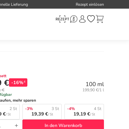
hnelle Lieferung
Rezept einlösen
att
9 €
-16%
4
100 ml
Grundpreis:
1 €
199,90 €/1 l
rfügbar
aufen, mehr sparen
2 St
-3%
3 St
-4%
4 St
9 €
19,39 €
19,19 €
/ St
/ St
/ St
In den Warenkorb