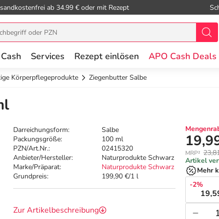
sandkostenfrei ab 34.99 € oder mit Rezept
Sc
 Cash
Services
Rezept einlösen
APO Cash Deals
ige Körperpflegeprodukte
Ziegenbutter Salbe
ml
Mengenrab
Darreichungsform:
Salbe
19,9
Packungsgröße:
100 ml
PZN/Art.Nr.:
02415320
23,8
MRP²
Anbieter/Hersteller:
Naturprodukte Schwarz
Artikel ve
Marke/Präparat:
Naturprodukte Schwarz
Mehr k
Grundpreis:
199,90 €/1 l
-2%
19,5
Zur Artikelbeschreibung