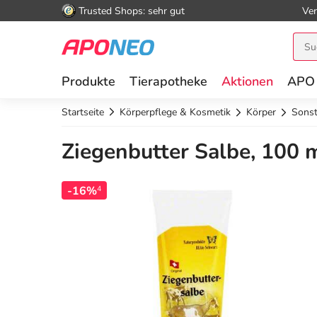
Trusted Shops: sehr gut
Ver
Produkte
Tierapotheke
Aktionen
APO
Startseite
Körperpflege & Kosmetik
Körper
Sonst
Ziegenbutter Salbe, 100 
-16%
4