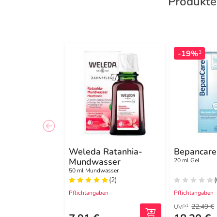
Produkte
-19%
3
Weleda Ratanhia-
Bepancare
Mundwasser
20 ml Gel
50 ml Mundwasser
(2)
(
Pflichtangaben
Pflichtangaben
22,49 €
1
UVP