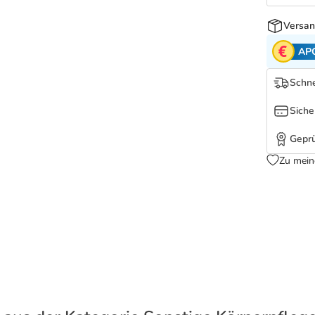
Versan
AP
Schne
Siche
Geprü
Zu mein