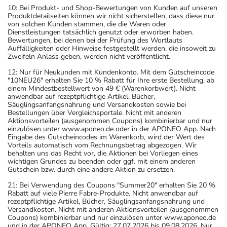
10: Bei Produkt- und Shop-Bewertungen von Kunden auf unseren
Produktdetailseiten können wir nicht sicherstellen, dass diese nur
von solchen Kunden stammen, die die Waren oder
Dienstleistungen tatsächlich genutzt oder erworben haben.
Bewertungen, bei denen bei der Prüfung des Wortlauts
Auffälligkeiten oder Hinweise festgestellt werden, die insoweit zu
Zweifeln Anlass geben, werden nicht veröffentlicht.
12: Nur für Neukunden mit Kundenkonto. Mit dem Gutscheincode
"10NEU26" erhalten Sie 10 % Rabatt für Ihre erste Bestellung, ab
einem Mindestbestellwert von 49 € (Warenkorbwert). Nicht
anwendbar auf rezeptpflichtige Artikel, Bücher,
Säuglingsanfangsnahrung und Versandkosten sowie bei
Bestellungen über Vergleichsportale. Nicht mit anderen
Aktionsvorteilen (ausgenommen Coupons) kombinierbar und nur
einzulösen unter www.aponeo.de oder in der APONEO App. Nach
Eingabe des Gutscheincodes im Warenkorb, wird der Wert des
Vorteils automatisch vom Rechnungsbetrag abgezogen. Wir
behalten uns das Recht vor, die Aktionen bei Vorliegen eines
wichtigen Grundes zu beenden oder ggf. mit einem anderen
Gutschein bzw. durch eine andere Aktion zu ersetzen.
21: Bei Verwendung des Coupons "Summer20" erhalten Sie 20 %
Rabatt auf viele Pierre Fabre-Produkte. Nicht anwendbar auf
rezeptpflichtige Artikel, Bücher, Säuglingsanfangsnahrung und
Versandkosten. Nicht mit anderen Aktionsvorteilen (ausgenommen
Coupons) kombinierbar und nur einzulösen unter www.aponeo.de
und in der APONEO App. Gültig: 27.07.2026 bis 09.08.2026. Nur