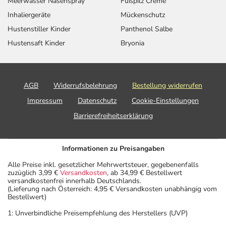
Meerwasser Nasenspray
Fußpilz Creme
Inhaliergeräte
Mückenschutz
Hustenstiller Kinder
Panthenol Salbe
Hustensaft Kinder
Bryonia
AGB
Widerrufsbelehrung
Bestellung widerrufen
Impressum
Datenschutz
Cookie-Einstellungen
Barrierefreiheitserklärung
Informationen zu Preisangaben
Alle Preise inkl. gesetzlicher Mehrwertsteuer, gegebenenfalls
zuzüglich 3,99 €
Versandkosten
, ab 34,99 € Bestellwert
versandkostenfrei innerhalb Deutschlands.
(Lieferung nach Österreich: 4,95 € Versandkosten unabhängig vom
Bestellwert)
1: Unverbindliche Preisempfehlung des Herstellers (UVP)