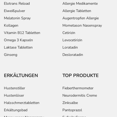
Elotrans Reload
Allergie Medikamente
Eiweißpulver
Allergie Tabletten
Melatonin Spray
Augentropfen Allergie
Kollagen
Mometason Nasenspray
Vitamin B12 Tabletten
Cetirizin
Omega 3 Kapseln
Levocetirizin
Laktase Tabletten
Loratadin
Ginseng
Desloratadin
ERKÄLTUNGEN
TOP PRODUKTE
Hustenstiller
Fieberthermometer
Hustenlöser
Neurodermitis Creme
Halsschmerztabletten
Zinksalbe
Erkältungsbad
Pantoprazol