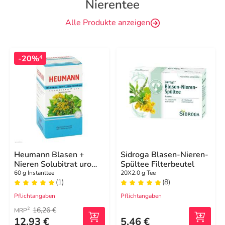
Nierentee
Alle Produkte anzeigen
-20%
4
Heumann Blasen +
Sidroga Blasen-Nieren-
Nieren Solubitrat uro
Spültee Filterbeutel
Teeaufgusspulver
60 g Instanttee
20X2.0 g Tee
(1)
(8)
Pflichtangaben
Pflichtangaben
16,26 €
2
MRP
12,93 €
5,46 €