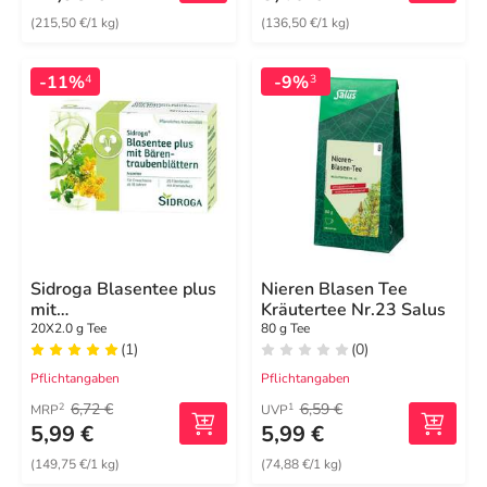
(215,50 €/1 kg)
(136,50 €/1 kg)
-11%
-9%
4
3
Sidroga Blasentee plus
Nieren Blasen Tee
mit
Kräutertee Nr.23 Salus
Bärentraubenblättern
20X2.0 g Tee
80 g Tee
(1)
(0)
Pflichtangaben
Pflichtangaben
6,72 €
6,59 €
2
1
MRP
UVP
5,99 €
5,99 €
(149,75 €/1 kg)
(74,88 €/1 kg)