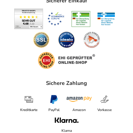
Sicherer Einkauf
H&S Tee - Gesellschaft mbH & Co.
Haidachstr. 62
88079 Kressbronn
Das
PDF des Beipackzettels
können Sie sich oben
herunterladen.
Sichere Zahlung
Kreditkarte
PayPal
Amazon
Vorkasse
Klarna