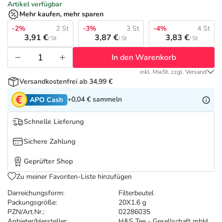
Refluthin, Lasea & Carmenthin Deals
Sport & Fitness
Täglich gut versorgt
Artikel verfügbar
Mehr kaufen, mehr sparen
Salus Deals
-2%
2 St
-3%
3 St
-4%
4 St
Tierapotheke
3,91 €
3,87 €
3,83 €
/ St
/ St
/ St
In den Warenkorb
Vitamine & Mineralstoffe
inkl. MwSt. zzgl. Versand
Versandkostenfrei ab 34,99 €
Marken
+0,04 €
sammeln
APO Cash
Schnelle Lieferung
Sichere Zahlung
Geprüfter Shop
Zu meiner Favoriten-Liste hinzufügen
Darreichungsform:
Filterbeutel
Packungsgröße:
20X1.6 g
PZN/Art.Nr.:
02286035
Anbieter/Hersteller:
H&S Tee - Gesellschaft mbH