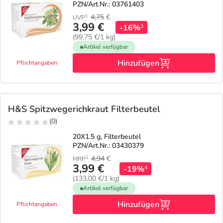
PZN/Art.Nr.: 03761403
4,75
€
1
UVP
3,99 €
-16%
3
(99,75 €/1 kg)
Artikel verfügbar
Hinzufügen
Pflichtangaben
H&S Spitzwegerichkraut Filterbeutel
(0)
20X1.5 g, Filterbeutel
PZN/Art.Nr.: 03430379
4,94
€
2
MRP
3,99 €
-19%
4
(133,00 €/1 kg)
Artikel verfügbar
Hinzufügen
Pflichtangaben