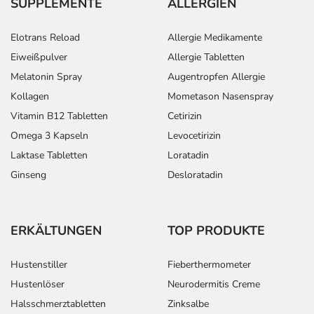
SUPPLEMENTE
ALLERGIEN
Elotrans Reload
Allergie Medikamente
Eiweißpulver
Allergie Tabletten
Melatonin Spray
Augentropfen Allergie
Kollagen
Mometason Nasenspray
Vitamin B12 Tabletten
Cetirizin
Omega 3 Kapseln
Levocetirizin
Laktase Tabletten
Loratadin
Ginseng
Desloratadin
ERKÄLTUNGEN
TOP PRODUKTE
Hustenstiller
Fieberthermometer
Hustenlöser
Neurodermitis Creme
Halsschmerztabletten
Zinksalbe