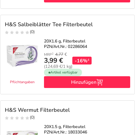
H&S Salbeiblätter Tee Filterbeutel
(0)
20X1.6 g, Filterbeutel
PZN/Art.Nr.: 02286064
4,77
€
2
MRP
3,99 €
-16%
4
(124,69 €/1 kg)
Artikel verfügbar
Hinzufügen
Pflichtangaben
H&S Wermut Filterbeutel
(0)
20X1.5 g, Filterbeutel
PZN/Art.Nr.: 18033046