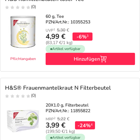
(0)
60 g, Tee
PZN/Art.Nr.: 10355253
5,30
€
1
UVP
4,99 €
-6%
3
(83,17 €/1 kg)
Artikel verfügbar
Hinzufügen
Pflichtangaben
H&S® Frauenmantelkraut N Filterbeutel
(0)
20X1.0 g, Filterbeutel
PZN/Art.Nr.: 11855822
5,22
€
2
MRP
3,99 €
-24%
4
(199,50 €/1 kg)
Artikel verfügbar