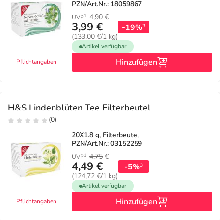
PZN/Art.Nr.: 18059867
4,90
€
1
UVP
3,99 €
-19%
3
(133,00 €/1 kg)
Artikel verfügbar
Hinzufügen
Pflichtangaben
H&S Lindenblüten Tee Filterbeutel
(0)
20X1.8 g, Filterbeutel
PZN/Art.Nr.: 03152259
4,75
€
1
UVP
4,49 €
-5%
3
(124,72 €/1 kg)
Artikel verfügbar
Hinzufügen
Pflichtangaben