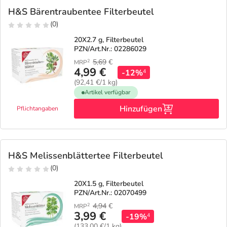
H&S Bärentraubentee Filterbeutel
(0)
20X2.7 g, Filterbeutel
PZN/Art.Nr.: 02286029
5,69
€
2
MRP
4,99 €
-12%
4
(92,41 €/1 kg)
Artikel verfügbar
Hinzufügen
Pflichtangaben
H&S Melissenblättertee Filterbeutel
(0)
20X1.5 g, Filterbeutel
PZN/Art.Nr.: 02070499
4,94
€
2
MRP
3,99 €
-19%
4
(133,00 €/1 kg)