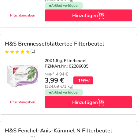
Artikel verfügbar
Hinzufügen
Pflichtangaben
H&S Brennesselblättertee Filterbeutel
(1)
20X1.6 g, Filterbeutel
PZN/Art.Nr.: 02286035
4,94
€
2
MRP
3,99 €
-19%
4
(124,69 €/1 kg)
Artikel verfügbar
Hinzufügen
Pflichtangaben
H&S Fenchel-Anis-Kümmel N Filterbeutel