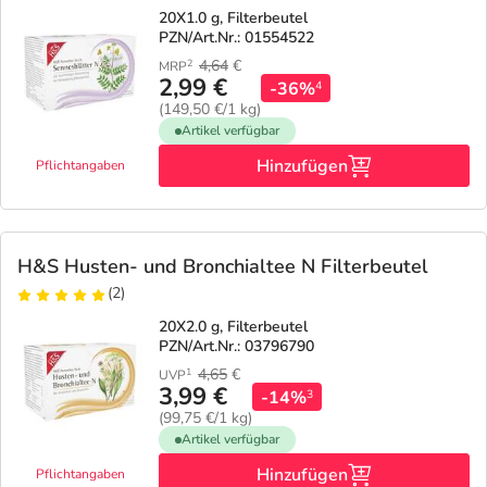
20X1.0 g, Filterbeutel
PZN/Art.Nr.: 01554522
4,64
€
2
MRP
2,99 €
-36%
4
(149,50 €/1 kg)
Artikel verfügbar
Hinzufügen
Pflichtangaben
H&S Husten- und Bronchialtee N Filterbeutel
(2)
20X2.0 g, Filterbeutel
PZN/Art.Nr.: 03796790
4,65
€
1
UVP
3,99 €
-14%
3
(99,75 €/1 kg)
Artikel verfügbar
Hinzufügen
Pflichtangaben