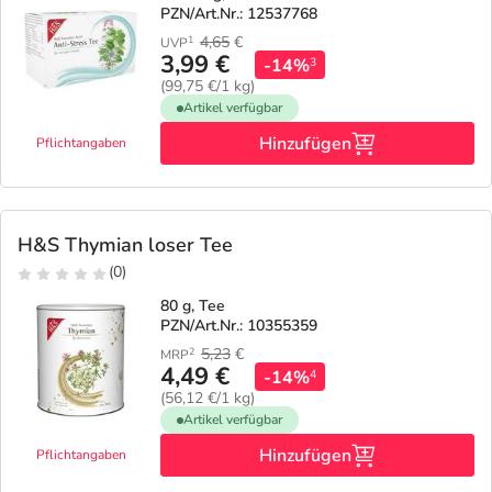
PZN/Art.Nr.: 12537768
4,65
€
1
UVP
3,99 €
-14%
3
(99,75 €/1 kg)
Artikel verfügbar
Hinzufügen
Pflichtangaben
H&S Thymian loser Tee
(0)
80 g, Tee
PZN/Art.Nr.: 10355359
5,23
€
2
MRP
4,49 €
-14%
4
(56,12 €/1 kg)
Artikel verfügbar
Hinzufügen
Pflichtangaben