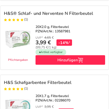
H&S® Schlaf- und Nerventee N Filterbeutel
(1)
20X2.0 g, Filterbeutel
PZN/Art.Nr.: 13587981
4,65
€
1
UVP
3,99 €
-14%
3
(99,75 €/1 kg)
Artikel verfügbar
Hinzufügen
Pflichtangaben
H&S Schafgarbentee Filterbeutel
(1)
20X1.7 g, Filterbeutel
PZN/Art.Nr.: 02286070
3,95
€
1
UVP