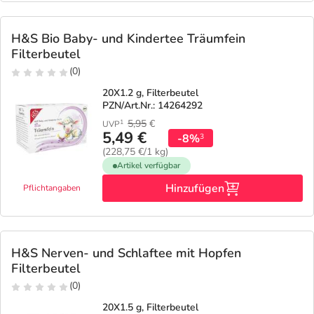
H&S Bio Baby- und Kindertee Träumfein
Filterbeutel
(0)
20X1.2 g, Filterbeutel
PZN/Art.Nr.: 14264292
5,95
€
1
UVP
5,49 €
-8%
3
(228,75 €/1 kg)
Artikel verfügbar
Hinzufügen
Pflichtangaben
H&S Nerven- und Schlaftee mit Hopfen
Filterbeutel
(0)
20X1.5 g, Filterbeutel