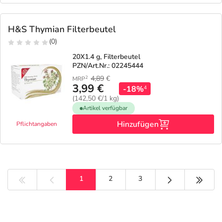
H&S Thymian Filterbeutel
(0)
20X1.4 g, Filterbeutel
PZN/Art.Nr.: 02245444
4,89
€
2
MRP
3,99 €
-18%
4
(142,50 €/1 kg)
Artikel verfügbar
Hinzufügen
Pflichtangaben
Nächste Seite
Letzt
1
2
3