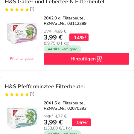
Refluthin, Lasea & Carmenthin Deals
Sport & Fitness
Täglich gut versorgt
H&S Galle- und Lebertee N Filterbeutel
(1)
Salus Deals
Tierapotheke
20X2.0 g, Filterbeutel
PZN/Art.Nr.: 03112389
4,65
€
1
UVP
Vitamine & Mineralstoffe
3,99 €
-14%
3
(99,75 €/1 kg)
Artikel verfügbar
Marken
Hinzufügen
Pflichtangaben
H&S Pfefferminztee Filterbeutel
(1)
20X1.5 g, Filterbeutel
PZN/Art.Nr.: 02070393
4,77
€
2
MRP
3,99 €
-16%
4
(133,00 €/1 kg)