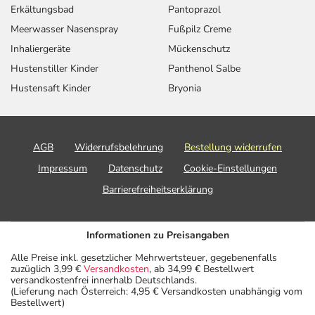
Erkältungsbad
Pantoprazol
Meerwasser Nasenspray
Fußpilz Creme
Inhaliergeräte
Mückenschutz
Hustenstiller Kinder
Panthenol Salbe
Hustensaft Kinder
Bryonia
AGB
Widerrufsbelehrung
Bestellung widerrufen
Impressum
Datenschutz
Cookie-Einstellungen
Barrierefreiheitserklärung
Informationen zu Preisangaben
Alle Preise inkl. gesetzlicher Mehrwertsteuer, gegebenenfalls
zuzüglich 3,99 €
Versandkosten
, ab 34,99 € Bestellwert
versandkostenfrei innerhalb Deutschlands.
(Lieferung nach Österreich: 4,95 € Versandkosten unabhängig vom
Bestellwert)