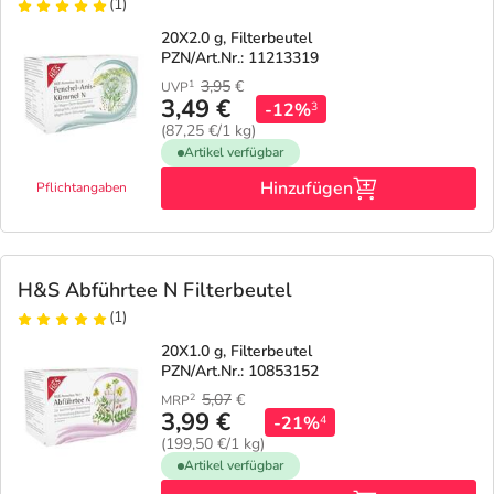
(1)
20X2.0 g, Filterbeutel
PZN/Art.Nr.: 11213319
3,95
€
1
UVP
3,49 €
-12%
3
(87,25 €/1 kg)
Artikel verfügbar
Hinzufügen
Pflichtangaben
H&S Abführtee N Filterbeutel
(1)
20X1.0 g, Filterbeutel
PZN/Art.Nr.: 10853152
5,07
€
2
MRP
3,99 €
-21%
4
(199,50 €/1 kg)
Artikel verfügbar