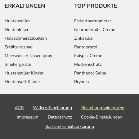
ERKÄLTUNGEN
TOP PRODUKTE
Hustenstiller
Fieberthermometer
Hustenlöser
Neurodermitis Creme
Halsschmerztabletten
Zinksalbe
Erkältungsbad
Pantoprazol
Meerwasser Nasenspray
Fußpilz Creme
Inhaliergeräte
Mückenschutz
Hustenstiller Kinder
Panthenol Salbe
Hustensaft Kinder
Bryonia
AGB
Widerrufsbelehrung
Bestellung widerrufen
Impressum
Datenschutz
Cookie-Einstellungen
Barrierefreiheitserklärung