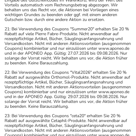
Eingabe des Gutscheincodes im Warenkorb, wird der Wert des
Vorteils automatisch vom Rechnungsbetrag abgezogen. Wir
behalten uns das Recht vor, die Aktionen bei Vorliegen eines
wichtigen Grundes zu beenden oder ggf. mit einem anderen
Gutschein bzw. durch eine andere Aktion zu ersetzen.
21: Bei Verwendung des Coupons "Summer20" erhalten Sie 20 %
Rabatt auf viele Pierre Fabre-Produkte. Nicht anwendbar auf
rezeptpflichtige Artikel, Bücher, Säuglingsanfangsnahrung und
Versandkosten. Nicht mit anderen Aktionsvorteilen (ausgenommen
Coupons) kombinierbar und nur einzulösen unter www.aponeo.de
und in der APONEO App. Gültig: 27.07.2026 bis 09.08.2026. Nur
solange der Vorrat reicht. Wir behalten uns vor, die Aktion früher
zu beenden. Keine Barauszahlung.
22: Bei Verwendung des Coupons "Vital2026" erhalten Sie 20 %
Rabatt auf ausgewählte Orthomol-Produkte. Nicht anwendbar auf
rezeptpflichtige Artikel, Bücher, Säuglingsanfangsnahrung und
Versandkosten. Nicht mit anderen Aktionsvorteilen (ausgenommen
Coupons) kombinierbar und nur einzulösen unter www.aponeo.de
und in der APONEO App. Gültig: 29.07.2026 bis 09.08.2026. Nur
solange der Vorrat reicht. Wir behalten uns vor, die Aktion früher
zu beenden. Keine Barauszahlung.
23: Bei Verwendung des Coupons "ceta20" erhalten Sie 20 %
Rabatt auf ausgewählte Cetaphil-Produkte. Nicht anwendbar auf
rezeptpflichtige Artikel, Bücher, Säuglingsanfangsnahrung und
Versandkosten. Nicht mit anderen Aktionsvorteilen (ausgenommen
Coupons) kombinierbar und nur einzulösen unter www.aponeo.de