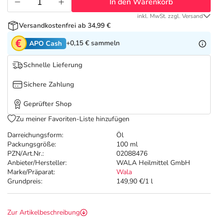
Refluthin, Lasea & Carmenthin Deals
Sport & Fitness
Täglich gut versorgt
In den Warenkorb
inkl. MwSt. zzgl. Versand
Versandkostenfrei ab 34,99 €
Salus Deals
Tierapotheke
+0,15 €
sammeln
APO Cash
Vitamine & Mineralstoffe
Schnelle Lieferung
Sichere Zahlung
Marken
Geprüfter Shop
Zu meiner Favoriten-Liste hinzufügen
Darreichungsform:
Öl
Packungsgröße:
100 ml
PZN/Art.Nr.:
02088476
Anbieter/Hersteller:
WALA Heilmittel GmbH
Marke/Präparat:
Wala
Grundpreis:
149,90 €/1 l
Zur Artikelbeschreibung