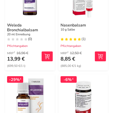
Weleda
Nasenbalsam
Bronchialbalsam
10 g Salbe
20 ml Einreibung
(0)
(1)
Pflichtangaben
Pflichtangaben
16,96 €
12,50 €
2
2
MRP
MRP
13,99 €
8,85 €
(699,50 €/1 l)
(885,00 €/1 kg)
-29%
-6%
4
4