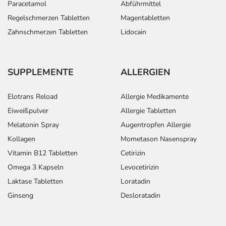
Paracetamol
Abführmittel
Regelschmerzen Tabletten
Magentabletten
Zahnschmerzen Tabletten
Lidocain
SUPPLEMENTE
ALLERGIEN
Elotrans Reload
Allergie Medikamente
Eiweißpulver
Allergie Tabletten
Melatonin Spray
Augentropfen Allergie
Kollagen
Mometason Nasenspray
Vitamin B12 Tabletten
Cetirizin
Omega 3 Kapseln
Levocetirizin
Laktase Tabletten
Loratadin
Ginseng
Desloratadin