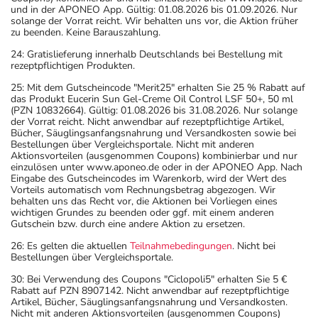
und in der APONEO App. Gültig: 01.08.2026 bis 01.09.2026. Nur
solange der Vorrat reicht. Wir behalten uns vor, die Aktion früher
zu beenden. Keine Barauszahlung.
24: Gratislieferung innerhalb Deutschlands bei Bestellung mit
rezeptpflichtigen Produkten.
25: Mit dem Gutscheincode "Merit25" erhalten Sie 25 % Rabatt auf
das Produkt Eucerin Sun Gel-Creme Oil Control LSF 50+, 50 ml
(PZN 10832664). Gültig: 01.08.2026 bis 31.08.2026. Nur solange
der Vorrat reicht. Nicht anwendbar auf rezeptpflichtige Artikel,
Bücher, Säuglingsanfangsnahrung und Versandkosten sowie bei
Bestellungen über Vergleichsportale. Nicht mit anderen
Aktionsvorteilen (ausgenommen Coupons) kombinierbar und nur
einzulösen unter www.aponeo.de oder in der APONEO App. Nach
Eingabe des Gutscheincodes im Warenkorb, wird der Wert des
Vorteils automatisch vom Rechnungsbetrag abgezogen. Wir
behalten uns das Recht vor, die Aktionen bei Vorliegen eines
wichtigen Grundes zu beenden oder ggf. mit einem anderen
Gutschein bzw. durch eine andere Aktion zu ersetzen.
26: Es gelten die aktuellen
Teilnahmebedingungen
. Nicht bei
Bestellungen über Vergleichsportale.
30: Bei Verwendung des Coupons "Ciclopoli5" erhalten Sie 5 €
Rabatt auf PZN 8907142. Nicht anwendbar auf rezeptpflichtige
Artikel, Bücher, Säuglingsanfangsnahrung und Versandkosten.
Nicht mit anderen Aktionsvorteilen (ausgenommen Coupons)