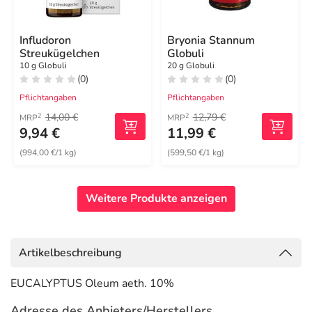
Infludoron
Bryonia Stannum
Streukügelchen
Globuli
10 g Globuli
20 g Globuli
(0)
(0)
Pflichtangaben
Pflichtangaben
14,00 €
12,79 €
2
2
MRP
MRP
9,94 €
11,99 €
(994,00 €/1 kg)
(599,50 €/1 kg)
Weitere Produkte anzeigen
Artikelbeschreibung
EUCALYPTUS Oleum aeth. 10%
Adresse des Anbieters/Herstellers