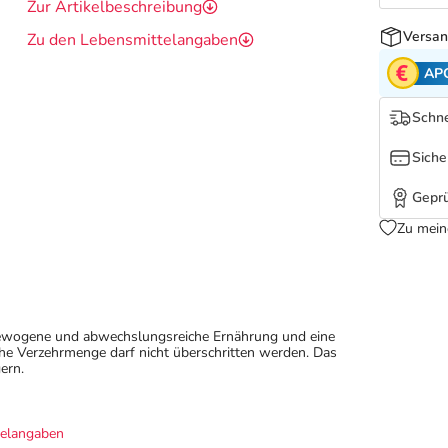
Zur Artikelbeschreibung
Versan
Zu den Lebensmittelangaben
AP
Schne
Siche
Geprü
Zu mein
sgewogene und abwechslungsreiche Ernährung und eine
e Verzehrmenge darf nicht überschritten werden. Das
ern.
telangaben