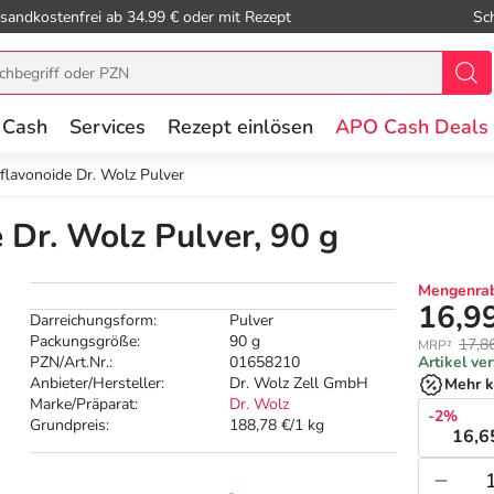
sandkostenfrei ab 34.99 € oder mit Rezept
Sc
 Cash
Services
Rezept einlösen
APO Cash Deals
flavonoide Dr. Wolz Pulver
 Dr. Wolz Pulver, 90 g
Mengenrab
16,9
Darreichungsform:
Pulver
Packungsgröße:
90 g
17,8
MRP²
PZN/Art.Nr.:
01658210
Artikel ve
Anbieter/Hersteller:
Dr. Wolz Zell GmbH
Mehr k
Marke/Präparat:
Dr. Wolz
-2%
Grundpreis:
188,78 €/1 kg
16,6