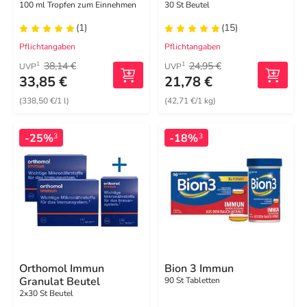
Zink
system
100 ml Tropfen zum Einnehmen
30 St Beutel
(1)
(15)
Pflichtangaben
Pflichtangaben
38,14 €
24,95 €
1
1
UVP
UVP
33,85 €
21,78 €
(338,50 €/1 l)
(42,71 €/1 kg)
-25%
-18%
3
3
Orthomol Immun
Bion 3 Immun
Granulat Beutel
90 St Tabletten
2x30 St Beutel