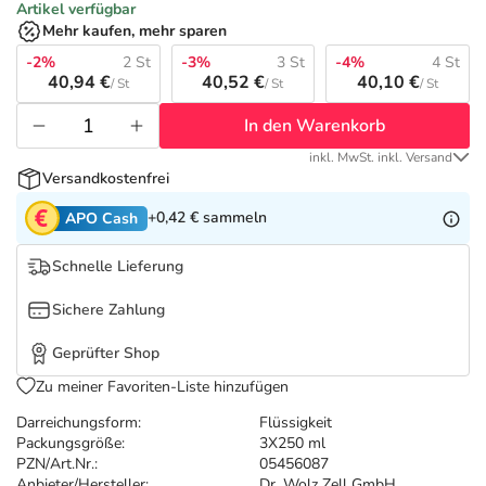
Refluthin, Lasea & Carmenthin Deals
Sport & Fitness
Täglich gut versorgt
Artikel verfügbar
Mehr kaufen, mehr sparen
Salus Deals
-2%
2 St
-3%
3 St
-4%
4 St
Tierapotheke
40,94 €
40,52 €
40,10 €
/ St
/ St
/ St
In den Warenkorb
Vitamine & Mineralstoffe
inkl. MwSt. inkl. Versand
Versandkostenfrei
Marken
+0,42 €
sammeln
APO Cash
Schnelle Lieferung
Sichere Zahlung
Geprüfter Shop
Zu meiner Favoriten-Liste hinzufügen
Darreichungsform:
Flüssigkeit
Packungsgröße:
3X250 ml
PZN/Art.Nr.:
05456087
Anbieter/Hersteller:
Dr. Wolz Zell GmbH