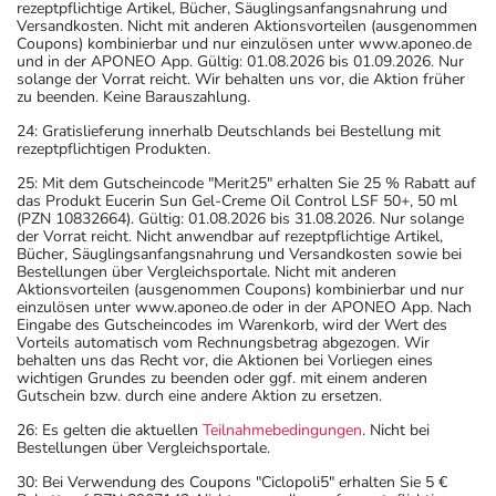
rezeptpflichtige Artikel, Bücher, Säuglingsanfangsnahrung und
Versandkosten. Nicht mit anderen Aktionsvorteilen (ausgenommen
Coupons) kombinierbar und nur einzulösen unter www.aponeo.de
und in der APONEO App. Gültig: 01.08.2026 bis 01.09.2026. Nur
solange der Vorrat reicht. Wir behalten uns vor, die Aktion früher
zu beenden. Keine Barauszahlung.
24: Gratislieferung innerhalb Deutschlands bei Bestellung mit
rezeptpflichtigen Produkten.
25: Mit dem Gutscheincode "Merit25" erhalten Sie 25 % Rabatt auf
das Produkt Eucerin Sun Gel-Creme Oil Control LSF 50+, 50 ml
(PZN 10832664). Gültig: 01.08.2026 bis 31.08.2026. Nur solange
der Vorrat reicht. Nicht anwendbar auf rezeptpflichtige Artikel,
Bücher, Säuglingsanfangsnahrung und Versandkosten sowie bei
Bestellungen über Vergleichsportale. Nicht mit anderen
Aktionsvorteilen (ausgenommen Coupons) kombinierbar und nur
einzulösen unter www.aponeo.de oder in der APONEO App. Nach
Eingabe des Gutscheincodes im Warenkorb, wird der Wert des
Vorteils automatisch vom Rechnungsbetrag abgezogen. Wir
behalten uns das Recht vor, die Aktionen bei Vorliegen eines
wichtigen Grundes zu beenden oder ggf. mit einem anderen
Gutschein bzw. durch eine andere Aktion zu ersetzen.
26: Es gelten die aktuellen
Teilnahmebedingungen
. Nicht bei
Bestellungen über Vergleichsportale.
30: Bei Verwendung des Coupons "Ciclopoli5" erhalten Sie 5 €