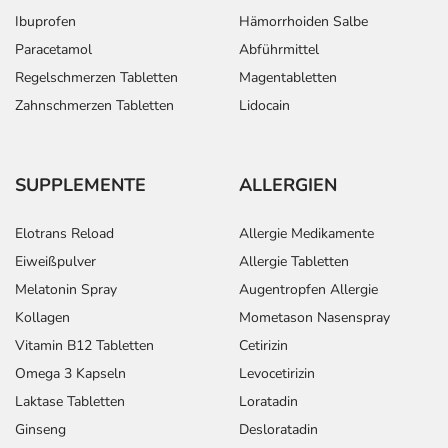
Ibuprofen
Hämorrhoiden Salbe
Paracetamol
Abführmittel
Regelschmerzen Tabletten
Magentabletten
Zahnschmerzen Tabletten
Lidocain
SUPPLEMENTE
ALLERGIEN
Elotrans Reload
Allergie Medikamente
Eiweißpulver
Allergie Tabletten
Melatonin Spray
Augentropfen Allergie
Kollagen
Mometason Nasenspray
Vitamin B12 Tabletten
Cetirizin
Omega 3 Kapseln
Levocetirizin
Laktase Tabletten
Loratadin
Ginseng
Desloratadin