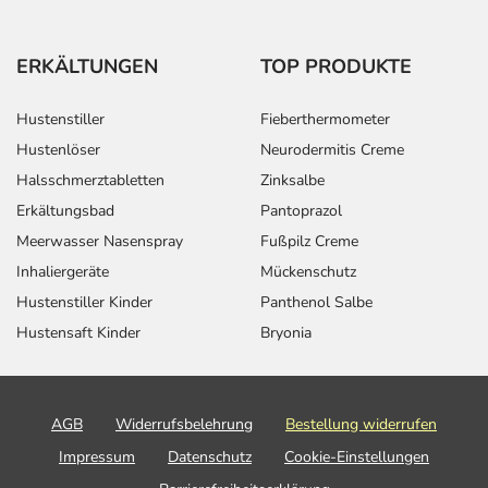
ERKÄLTUNGEN
TOP PRODUKTE
Hustenstiller
Fieberthermometer
Hustenlöser
Neurodermitis Creme
Halsschmerztabletten
Zinksalbe
Erkältungsbad
Pantoprazol
Meerwasser Nasenspray
Fußpilz Creme
Inhaliergeräte
Mückenschutz
Hustenstiller Kinder
Panthenol Salbe
Hustensaft Kinder
Bryonia
AGB
Widerrufsbelehrung
Bestellung widerrufen
Impressum
Datenschutz
Cookie-Einstellungen