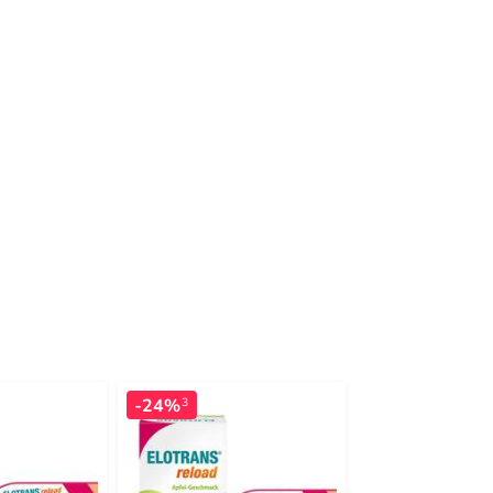
-24%
-17%
3
3