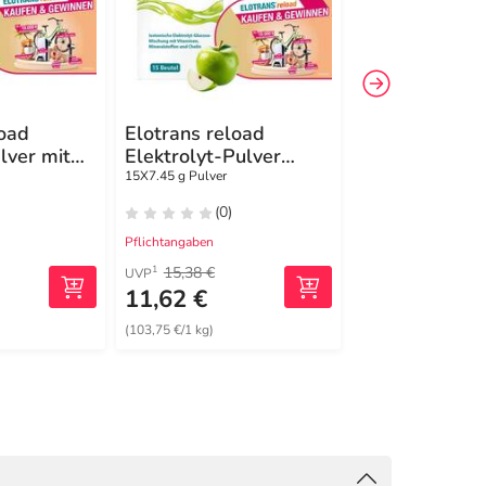
load
Elotrans reload
Ashwagandha
lver mit
Elektrolyt-Pulver
500 mg Kaps
Apfel Beutel
15X7.45 g Pulver
120 St Kapseln
(0)
(0)
Pflichtangaben
Pflichtangaben
15,38 €
29,95 €
1
1
UVP
UVP
11,62 €
24,99 €
(103,75 €/1 kg)
(349,51 €/1 kg)