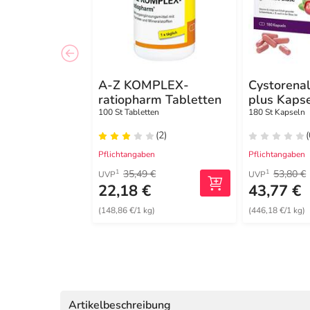
A-Z KOMPLEX-
Cystorena
ratiopharm Tabletten
plus Kaps
100 St Tabletten
180 St Kapseln
(2)
(
Pflichtangaben
Pflichtangaben
35,49 €
53,80 €
1
1
UVP
UVP
22,18 €
43,77 €
(148,86 €/1 kg)
(446,18 €/1 kg)
Artikelbeschreibung