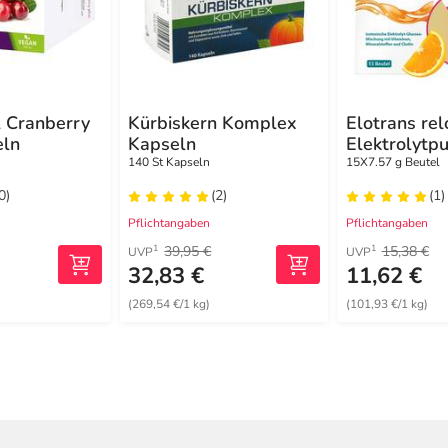
l Cranberry
Kürbiskern Komplex
Elotrans re
eln
Kapseln
Elektrolytpu
Vitaminen
140 St Kapseln
15X7.57 g Beutel
0)
(2)
(1)
Pflichtangaben
Pflichtangaben
39,95 €
15,38 €
1
1
UVP
UVP
32,83 €
11,62 €
(269,54 €/1 kg)
(101,93 €/1 kg)