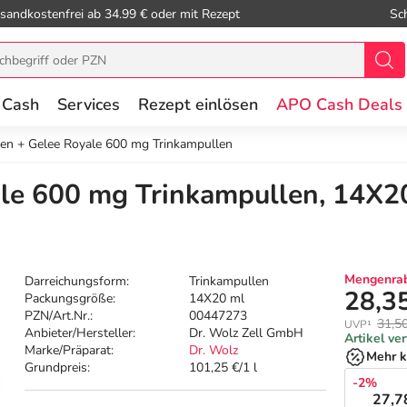
sandkostenfrei ab 34.99 € oder mit Rezept
Sc
 Cash
Services
Rezept einlösen
APO Cash Deals
gen + Gelee Royale 600 mg Trinkampullen
ale 600 mg Trinkampullen, 14X2
Mengenrab
Darreichungsform:
Trinkampullen
28,3
Packungsgröße:
14X20 ml
PZN/Art.Nr.:
00447273
31,5
UVP¹
Anbieter/Hersteller:
Dr. Wolz Zell GmbH
Artikel ve
Marke/Präparat:
Dr. Wolz
Mehr k
Grundpreis:
101,25 €/1 l
-2%
27,7