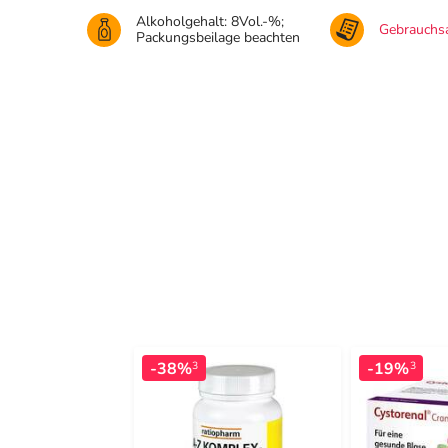
Alkoholgehalt: 8Vol.-%;
Gebrauchsa
Packungsbeilage beachten
-38%
-19%
3
3