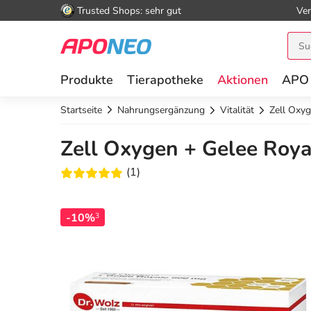
Trusted Shops: sehr gut
Ver
Produkte
Tierapotheke
Aktionen
APO
Startseite
Nahrungsergänzung
Vitalität
Zell Oxy
Zell Oxygen + Gelee Roy
(1)
-10%
3